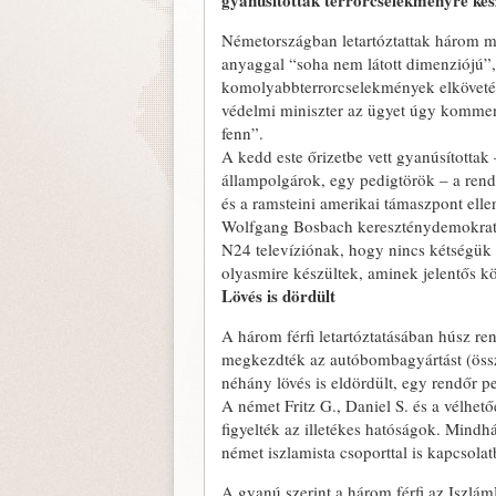
gyanúsítottak terrorcselekményre készü
Németországban letartóztattak három mu
anyaggal “soha nem látott dimenziójú”, 
komolyabbterrorcselekmények elkövetés
védelmi miniszter az ügyet úgy kommentá
fenn”.
A kedd este őrizetbe vett gyanúsítottak
állampolgárok, egy pedigtörök – a rendk
és a ramsteini amerikai támaszpont ellen
Wolfgang Bosbach kereszténydemokrata 
N24 televíziónak, hogy nincs kétségük a
olyasmire készültek, aminek jelentős k
Lövés is dördült
A három férfi letartóztatásában húsz re
megkezdték az autóbombagyártást (össze
néhány lövés is eldördült, egy rendőr 
A német Fritz G., Daniel S. és a vélhető
figyelték az illetékes hatóságok. Mindhá
német iszlamista csoporttal is kapcsolat
A gyanú szerint a három férfi az Iszlám