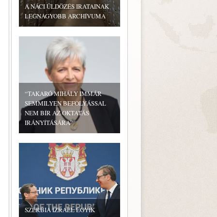
A NÁCI ÜLDÖZÉS IRATAINAK
LEGNAGYOBB ARCHÍVUMA
“TAKARÓ MIHÁLY IMMÁR
SEMMILYEN BEFOLYÁSSAL
NEM BÍR AZ OKTATÁS
IRÁNYÍTÁSÁRA”
SZERBIA IZRAEL EGYIK