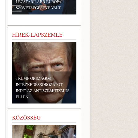
LEGSTABILABB EURÓPAI
SZÖVETSÉGESÉVÉ VÁLT
HÍREK-LAPSZEMLE
TRUMP ORSZÁGOS
INTÉZKEDÉSSOROZATOT
INDÍT AZ ANTISZEMITIZMUS
ELLEN
KÖZÖSSÉG