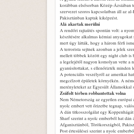
korábban elsősorban Közép-Ázsiában te
szervezet szoros kapcsolatban áll az al
Pakisztánban kaptak kiképzést.
Alá akartak merülni
A rendőri rajtaütés spontán volt: a ny
készítésére alkalmas kémiai anyagokat s
mert úgy látták, hogy a három férfi isme
A terrorista sejtnek azonban a jelek sz
mellett többek között egy night club is
a legelejétől nagyon komolyan vette a n
gyanúsítottakat, s ellenőrizték minden 
A potenciális veszélyről az amerikai hat
megcélzott épületek környékén. A német 
merényleteket az Egyesült Államokkal s
Zsúfolt térben robbantottak volna
Nem Németország az egyetlen európai ál
nyolc embert vett őrizetbe tegnap, val
A dán titkosszolgálat egy Koppenhágát 
Sharf szerint a nyolc emberből hat dán á
Afganisztánból, Törökországból, Pakis
Post értesülései szerint a nyolc emberbő