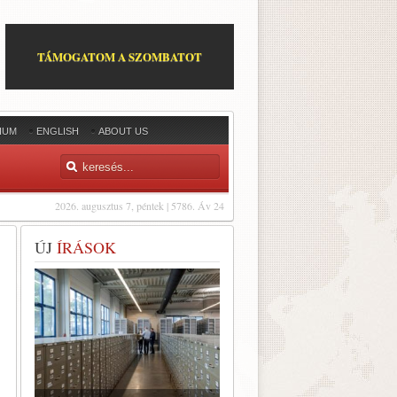
TÁMOGATOM A SZOMBATOT
IUM
ENGLISH
ABOUT US
2026. augusztus 7, péntek | 5786. Áv 24
ÚJ
ÍRÁSOK