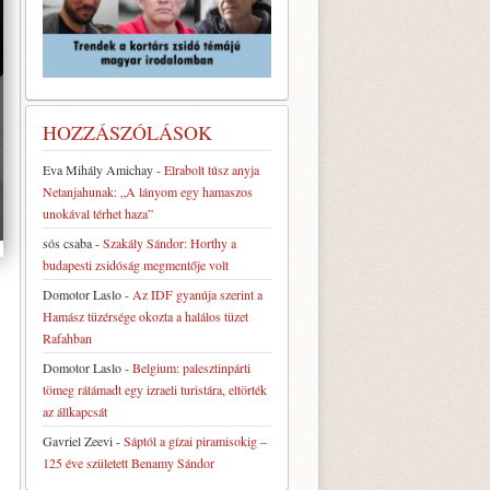
HOZZÁSZÓLÁSOK
Eva Mihály Amichay
-
Elrabolt túsz anyja
Netanjahunak: „A lányom egy hamaszos
unokával térhet haza”
sós csaba
-
Szakály Sándor: Horthy a
budapesti zsidóság megmentője volt
Domotor Laslo
-
Az IDF gyanúja szerint a
Hamász tüzérsége okozta a halálos tüzet
Rafahban
Domotor Laslo
-
Belgium: palesztinpárti
tömeg rátámadt egy izraeli turistára, eltörték
az állkapcsát
Gavriel Zeevi
-
Sáptól a gízai piramisokig –
125 éve született Benamy Sándor