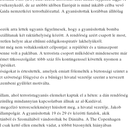
vékenykedő, de az utóbbi időben Európát is mind inkább célba vevő
-Kaida nemzetközi terrorhálózattal. A gyanúsítottak korábban állítólag
omozók arra lettek ugyanis figyelmesek, hogy a gyanúsítottak bomba
zállítanak két raktárhelyiség között. A rendőrség azért csapott le most,
retlen helyre akar eltűnni eddigikonspiratív lakhelyükről.
erint még nem voltakkonkrét célpontjai: a repülőtér és a támaszpont
 benne volt a pakliban. A terrorista csoport működését mindenesetre már
émet titkosszolgálat: több száz fős kontingenssel követték nyomon a
lépésüket.
óságokat is értesítették, amelyek emiatt fölemelték a biztonsági szintet a
szövetségi főügyész és a bűnügyi hivatal vezetője szerint a tervezett
zembeni gyűlölet motiválta.
lam, ahol terroristagyanús elemeket kaptak el a héten: a dán rendőrség
ószínűleg mindannyian kapcsolatban állnak az al-Kaidával.
megcélzó terrorcselekményt hiúsított meg, a hivatal vezetője, Jakob
llampolgár. A gyanúsítottak 19 és 29 év közötti fiatalok, akik
ztánból és Szomáliából vándoroltak be Dániába. A The Copenhagen
l csak kettő ellen emeltek vádat, a többit bizonyíték hiányában