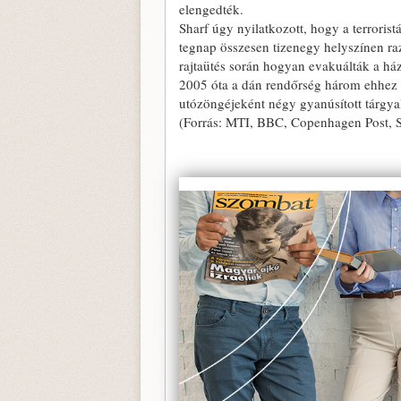
elengedték.
Sharf úgy nyilatkozott, hogy a terrorist
tegnap összesen tizenegy helyszínen razz
rajtaütés során hogyan evakuálták a ház
2005 óta a dán rendőrség három ehhez h
utózöngéjeként négy gyanúsított tárgy
(Forrás: MTI, BBC, Copenhagen Post, S