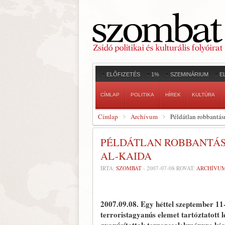
ELŐFIZETÉS
1%
SZEMINÁRIUM
E
CÍMLAP
POLITIKA
HÍREK
KULTÚRA
Címlap
Archívum
Példátlan robbantás
PÉLDÁTLAN ROBBANTÁSR
AL-KAIDA
ÍRTA:
SZOMBAT
-
2007-07-08
ROVAT:
ARCHÍVU
2007.09.08.
Egy héttel szeptember 11
terroristagyanús elemet tartóztatott l