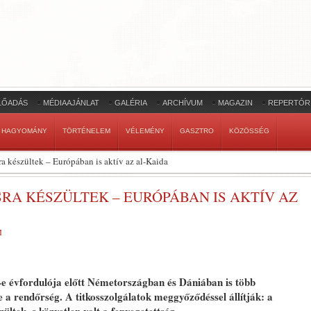
LŐADÁS
MÉDIAAJÁNLAT
GALÉRIA
ARCHÍVUM
MAGAZIN
REPERTÓR
HAGYOMÁNY
TÖRTÉNELEM
VÉLEMÉNY
GASZTRO
KÖZÖSSÉG
ra készültek – Európában is aktív az al-Kaida
A KÉSZÜLTEK – EURÓPÁBAN IS AKTÍV AZ
M
-e évfordulója előtt Németországban és Dániában is több
e a rendőrség. A titkosszolgálatok meggyőződéssel állítják: a