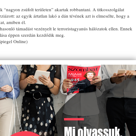
ák “nagyon zsúfolt területen” akartak robbantani. A titkosszolgálat
iázott: az egyik ártatlan lakó a dán tévének azt is elmesélte, hogy a
at, amiben él.
asonló támadást vezényelt le terroristagyanús hálózatok ellen. Ennek
alása éppen szerdán kezdődik meg.
piegel Online)