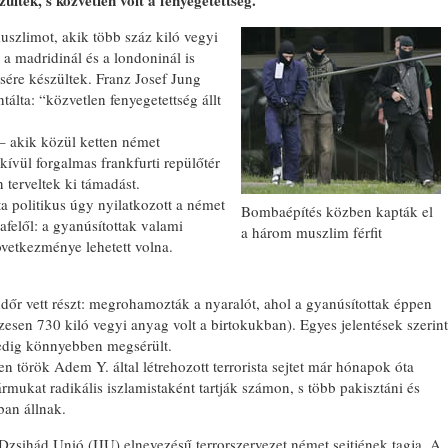
ltek, s közvetlen volt a fenyegetettség.
szlimot, akik több száz kiló vegyi
a madridinál és a londoninál is
ére készültek. Franz Josef Jung
lta: “közvetlen fenyegetettség állt
 – akik közül ketten német
ívül forgalmas frankfurti repülőtér
 terveltek ki támadást.
politikus úgy nyilatkozott a német
Bombaépítés közben kapták el
felől: a gyanúsítottak valami
a három muszlim férfit
övetkezménye lehetett volna.
ndőr vett részt: megrohamozták a nyaralót, ahol a gyanúsítottak éppen
sen 730 kiló vegyi anyag volt a birtokukban). Egyes jelentések szerint
pedig könnyebben megsérült.
en török Adem Y. által létrehozott terrorista sejtet már hónapok óta
rmukat radikális iszlamistaként tartják számon, s több pakisztáni és
ban állnak.
Dzsihád Unió (IJU) elnevezésű terrorszervezet német sejtjének tagja. A