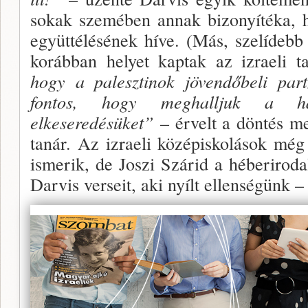
sokak szemében annak bizo­nyítéka, 
együttélésének híve. (Más, szelídebb
korábban helyet kaptak az izraeli t
hogy a palesztinok jövendőbeli par
fontos, hogy meghalljuk a ha
elkeseredésüket” –
érvelt a döntés me
tanár. Az izraeli középiskolások még
ismerik, de Joszi Szárid a héberirodal
Darvis verseit, aki nyílt ellenségünk –