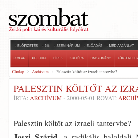
ELŐFIZETÉS
1%
SZEMINÁRIUM
ELŐADÁS
MÉDIAAJÁNLAT
CÍMLAP
POLITIKA
HÍREK
KULTÚRA
HAGYOMÁNY
TÖRTÉNELE
Címlap
Archívum
Palesztin költőt az izraeli tantervbe?
PALESZTIN KÖLTŐT AZ IZR
ÍRTA:
ARCHÍVUM
-
2000-05-01
ROVAT:
ARCH
Palesztin költőt az izraeli tantervbe?
Joszi Szárid,
a radikális baloldali