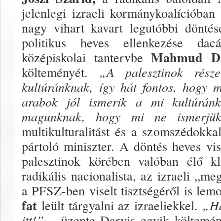
jelenlegi izraeli kormánykoalícióban 
nagy vihart kavart legutóbbi döntés
politikus heves ellenkezése dac
Mahmud D
középiskolai tantervbe
költemé­nyét.
„A palesztinok része
kultúránknak, így hát fon­tos, hogy 
arabok jól ismerik a mi kultúrán
magunknak, hogy mi ne ismerjü
multikulturalitást és a szomszédokk
pártoló miniszter. A döntés heves vis
palesztinok körében valóban élő kl
radikális nacionalista, az izraeli „me
a PFSZ-ben viselt tisztségéről is lem
fat
leült tárgyalni az izraeliekkel.
„Ha
itt!”
– üzente Darvis egyik költemén