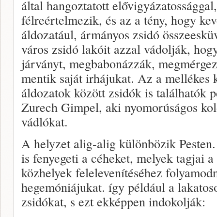
által hangoztatott elővigyázatossággal, 
félreértelmezik, és az a tény, hogy ke
áldozatául, ármányos zsidó összeeskü
város zsidó lakóit azzal vádolják, hogy
járványt, megbabonázzák, megmérgezi
mentik saját irhájukat. Az a mellékes
áldozatok között zsidók is találhatók 
Zurech Gimpel, aki nyomorúságos kold
vádlókat.
A helyzet alig-alig különbözik Pesten.
is fenyegeti a céheket, melyek tagjai 
közhelyek felelevenítéséhez folyamod
hegemóniájukat. így például a lakatoso
zsidókat, s ezt ekképpen indokolják: