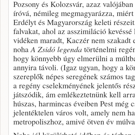
Pozsony és Kolozsvár, azaz valójában
íróvá, némileg megmagyarázza, miért t
Erdélyt és Magyarország keleti részeit
falvakat, ahol az asszimiláció kevéssé 
vidéken maradt, Kaczér nem szakadt e
noha
A Zsidó legenda
történelmi regé
hogy könnyebb úgy elmerülni a múltba
annyira távoli. (Igaz ugyan, hogy a kö
szereplők népes seregének számos tagja
a regény cselekményének jelentős rés
játszódik, ám emlékeztetnünk kell arr
húszas, harmincas éveiben Pest még c
jelentéktelen város volt, amely nem h
metropoliszhoz, amivé ötven év múlva 
Noha jól körülírható időben és térben 