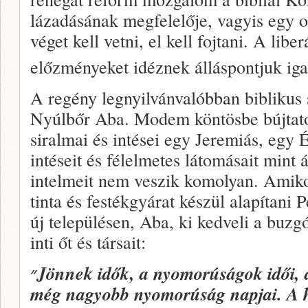
lázadásának megfelelője, vagyis egy 
véget kell vetni, el kell fojtani. A libe
előzményeket idéznek álláspontjuk iga
A regény legnyilvánvalóbban biblikus 
Nyúlbőr Aba. Modem köntösbe bújtatot
siralmai és intései egy Jeremiás, egy É
intéseit és félelmetes látomásait mint 
intelmeit nem veszik komolyan. Amiko
tinta és festékgyárat készül alapítani 
új településen, Aba, ki kedveli a buzg
inti őt és társait:
״
Jönnek idők, a nyomorúságok idői, a
még nagyobb nyomorúság napjai. A 