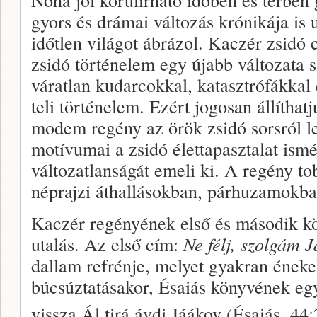
gyors és drámai változás krónikája is 
időtlen világot ábrázol. Kaczér zsidó
zsidó történelem egy újabb változata 
váratlan kudarcokkal, katasztrófákkal 
teli történelem. Ezért jogosan állíthat
modem regény az örök zsidó sorsról l
motívumai a zsidó élettapasztalat ismét
változatlanságát emeli ki. A regény to
néprajzi áthallásokban, párhuzamokban
Kaczér regényének első és második k
utalás. Az első cím:
Ne félj, szolgám 
dallam refrénje, melyet gyakran éneke
búcsúztatásakor, Ésaiás könyvének eg
vissza Ál tirá ávdi Jáákov (Ésaiás, 44: