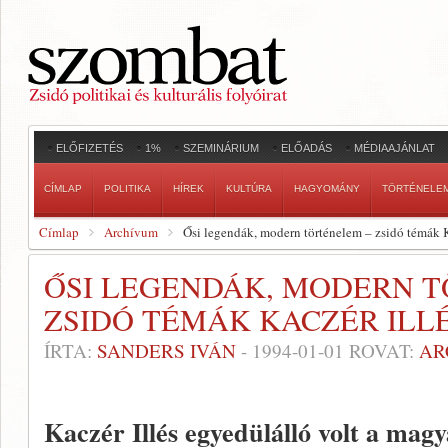
ELŐFIZETÉS
1%
SZEMINÁRIUM
ELŐADÁS
MÉDIAAJÁNLAT
CÍMLAP
POLITIKA
HÍREK
KULTÚRA
HAGYOMÁNY
TÖRTÉNELE
Címlap
Archívum
Ősi legendák, modern történelem – zsidó témák 
ŐSI LEGENDÁK, MODERN T
ZSIDÓ TÉMÁK KACZÉR ILL
ÍRTA:
SANDERS IVÁN
-
1994-01-01
ROVAT:
AR
Kaczér Illés egyedülálló volt a magy