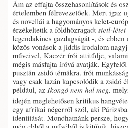
Ám az effajta összehasonlítások és os
értelemben félrevezetőek. Mert igaz 
és novellái a hagyományos kelet-európa
érzékeltetik a földhözragadt
stetl-létet
legendakincs gazdagságát -, és ebben 
közös vonások a jiddis irodalom nagyja
műveivel, Kaczér írói attitűdje, valami
mégis másfajta íróvá avatják. Egyfelő
pusztán zsidó témákra. írói munkásság
vagy csak lazán kapcsolódik a zsidó é
például, az
Ikongó nem hal meg,
melyr
idején meglehetősen kritikus hangvéte
egy afrikai négerről szól, aki Párizs
identitását. Mondhatnánk persze, hog
még ebből a művéből is kitűnik, hisze