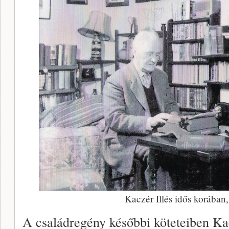
Kaczér Illés idős korába
A családregény későbbi köteteiben Kac