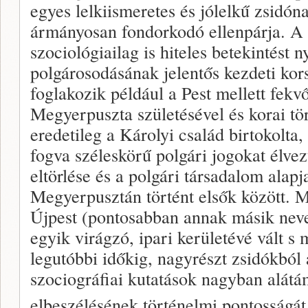
egyes lelkiismeretes és jólelkű zsidó
ármányosan fondorkodó ellenpárja. A 
szociológiailag is hiteles betekintést 
polgárosodásának jelentős kezdeti ko
foglakozik például a Pest mellett fekvő,
Megyerpuszta születésével és korai tör
eredetileg a Károlyi család birtokolta,
fogva széleskörű polgári jogokat élvez
eltörlése és a polgári társadalom alap
Megyerpusztán történt elsők között. 
Újpest (pontosabban annak másik nev
egyik virágzó, ipari kerületévé vált s
legutóbbi időkig, nagyrészt zsidókból 
szociográfiai kutatások nagyban alát
elbeszélésének történelmi pontosságát