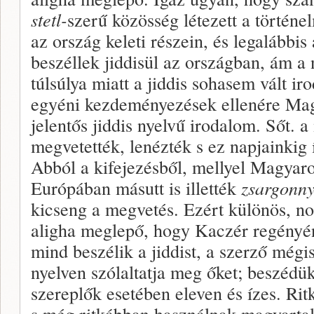
stetl-
szerű közösség létezett a történ
az ország keleti részein, és legalábbi
beszéllek jiddisül az országban, ám a
túlsúlya miatt a jiddis sohasem vált ir
egyéni kezdeményezések ellenére Mag
jelentős jiddis nyelvű irodalom. Sőt. 
megvetették, lenézték s ez napjainkig í
Abból a kifejezésből, mellyel Magyar
Európában másutt is illették
zsargonny
kicseng a megvetés. Ezért különös, n
aligha meglepő, hogy Kaczér regényén
mind beszélik a jiddist, a szerző még
nyelven szólaltatja meg őket; beszédük
szereplők esetében eleven és ízes. Ritk
s még ritkábban használnak magyartal