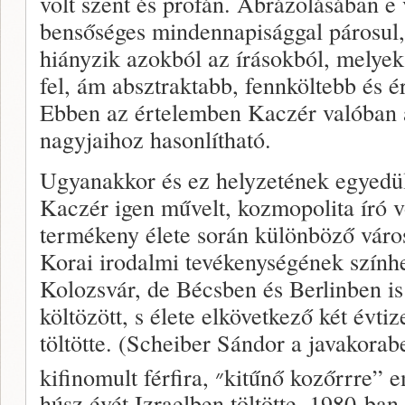
volt szent és profán. Ábrázolásában e 
bensőséges mindennapisággal párosul
hiányzik azokból az írásokból, melyek
fel, ám absztraktabb, fennköltebb és 
Ebben az értelemben Kaczér valóban a
nagyjaihoz hasonlítható.
Ugyanakkor és ez helyzetének egyedül
Kaczér igen művelt, kozmopolita író 
termékeny élete során különböző váro
Korai irodalmi tevékenységének szính
Kolozsvár, de Bécsben és Berlinben i
költözött, s élete elkövetkező két évt
töltötte. (Scheiber Sándor a javakorab
kifinomult férfira, ״kitűnő koző
húsz évét Izraelben töltötte. 1980-ban