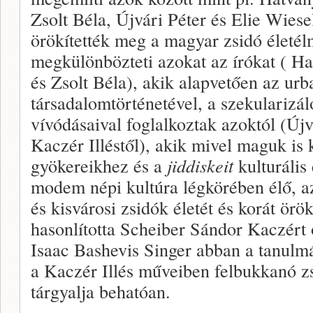
Zsolt Béla, Újvári Péter és Elie Wiese
örökítették meg a magyar zsidó életé
megkülönbözteti azokat az írókat ( H
és Zsolt Béla), akik alapvetően az urb
társadalomtörténetével, a szekularizáló
vívódásaival foglalkoztak azoktól (Újvá
Kaczér Illéstől), akik mivel maguk is 
gyökereikhez és a
jiddiskeit
kulturális 
modem népi kultúra légkörében élő, az
és kisvárosi zsidók életét és korát ör
hasonlította Scheiber Sándor Kaczért
Isaac Bashevis Singer abban a tanul
a Kaczér Illés műveiben felbukkanó zs
tárgyalja behatóan.