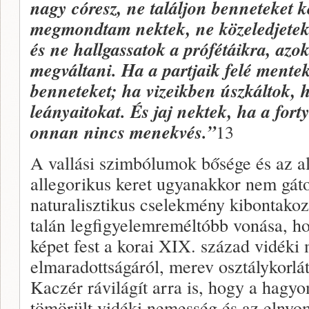
nagy córesz, ne találjon benneteket k
megmondtam nektek, ne közeledjetek 
és ne hallgassatok a prófétáikra, az
megváltani. Ha a partjaik felé mente
benneteket; ha vizeikben úszkáltok, há
leányaitokat. És jaj nektek, ha a for
onnan nincs
me
nekvés.”
13
A vallási szimbólumok bősége és az al
allegorikus keret ugyanakkor nem gáto
naturalisztikus cselekmény kibontakoz
talán legfigyelemreméltóbb vonása, ho
képet fest a korai XIX. század vidéki
elmaradottságáról, merev osztálykorlát
Kaczér rávilágít arra is, hogy a hagy
tömörült vidéki nemesség és az elnyom