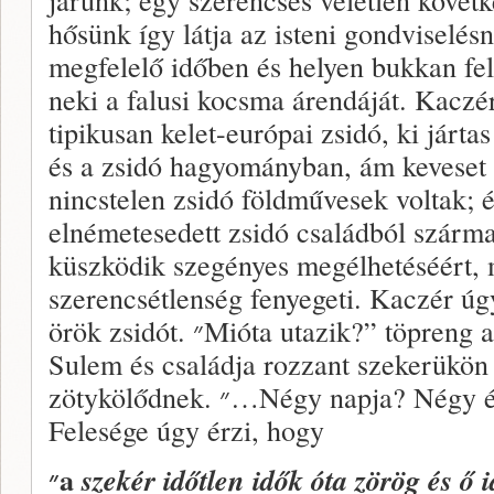
hősünk így látja az isteni gondviselés
megfelelő időben és helyen bukkan fel.
neki a falusi kocsma árendáját. Kacz
tipikusan kelet-európai zsidó, ki járt
és a zsidó hagyományban, ám keveset t
nincstelen zsidó földművesek voltak; 
elnémetesedett zsidó családból szárma
küszködik szegényes megélhetéséért, 
szerencsétlenség fenyegeti. Kaczér úgy
örök zsidót. ״Mióta utazik?” töpreng az elbeszélő, miközben
Sulem és családja rozzant szekerükön i
zötykölődnek. ״…Négy napja? Négy éve? Vagy száz éve már?”
Felesége úgy érzi, hogy
״
a
szekér időtlen idők óta zörög és ő i