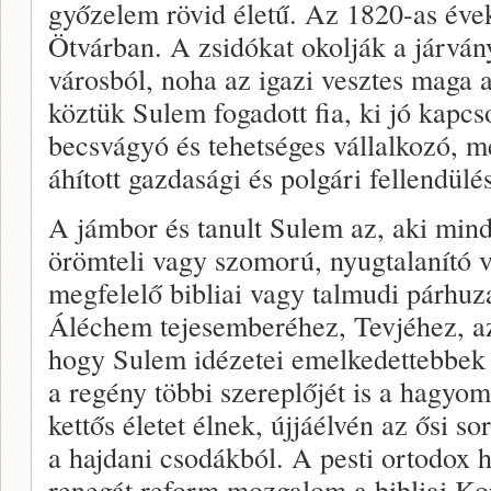
győzelem rövid életű. Az 1820-as évek
Ötvárban. A zsidókat okolják a járvány
városból, noha az igazi vesztes maga a
köztük Sulem fogadott fia, ki jó kapc
becsvágyó és tehetséges vállalkozó, 
áhított gazdasági és polgári fellendülés
A jámbor és tanult Sulem az, aki min
örömteli vagy szomorú, nyugtalanító va
megfelelő bibliai vagy talmudi párhu
Áléchem tejesemberéhez, Tevjéhez, az
hogy Sulem idézetei emelkedettebbek
a regény többi szereplőjét is a hagyomá
kettős életet élnek, újjáélvén az ősi s
a hajdani csodákból. A pesti ortodox 
renegát reform mozgalom a bibliai Ko