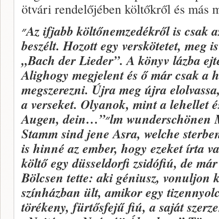
ötvári rendelőjében költőkről és más 
״
Az ifjabb költőnemzedékről is csak 
beszélt. Hozott egy verskötetet, meg 
„Bach der Lieder”.
A könyv lázba ejt
Alighogy megjelent és ő már csak a h
megszerezni. Újra meg újra elolvassa
a verseket. Olyanok, mint a lehellet é
Augen, dein…”
״
lm wunderschönen
Stamm
sind jene Asra, welche sterb
is hinné az ember, hogy ezeket írta va
költő egy düsseldorfi zsidófiú, de má
Bölcsen tette: aki géniusz, vonuljon k
színházban ült, amikor egy tizennyolc 
törékeny, fürtősfejű fiú, a saját szer