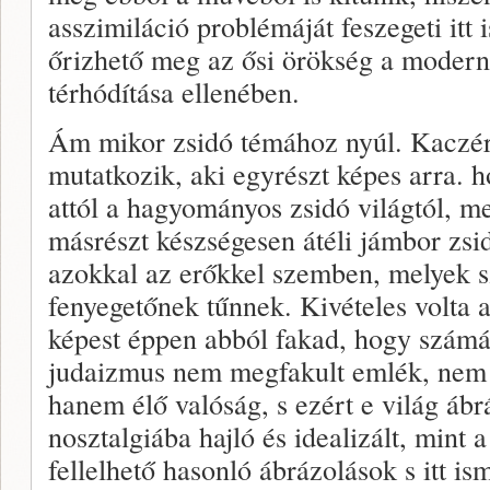
asszimiláció problémáját feszegeti itt
őrizhető meg az ősi örökség a modern 
térhódítása ellenében.
Ám mikor zsidó témához nyúl. Kaczér I
mutatkozik, aki egyrészt képes arra. h
attól a hagyományos zsidó világtól, m
másrészt készségesen átéli jámbor zsid
azokkal az erőkkel szemben, melyek 
fenyegetőnek tűnnek. Kivételes volta 
képest éppen abból fakad, hogy szám
judaizmus nem megfakult emlék, nem
hanem élő valóság, s ezért e világ ábr
nosztalgiába hajló és idealizált, mint 
fellelhető hasonló ábrázolások s itt i