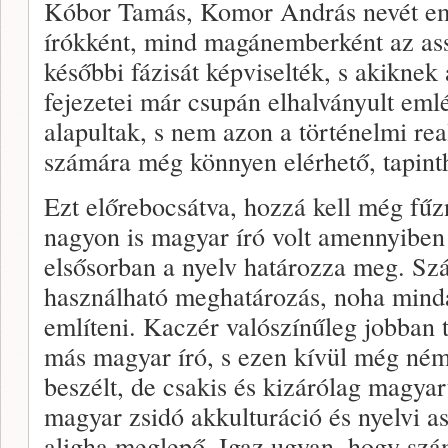
Kóbor Tamás, Komor András nevét eml
írókként, mind magánemberként az ass
későbbi fázisát képviselték, s akiknek
fejezetei már csupán elhalványult eml
alapultak, s nem azon a történelmi re
számára még könnyen elérhető, tapint
Ezt előrebocsátva, hozzá kell még fű
nagyon is magyar író volt amennyiben
elsősorban a nyelv határozza meg. Sz
használható meghatározás, noha minda
említeni. Kaczér valószínűleg jobban t
más magyar író, s ezen kívül még néme
beszélt, de csakis és kizárólag magya
magyar zsidó akkulturáció és nyelvi a
aligha meglepő. Igaz ugyan, hogy szá