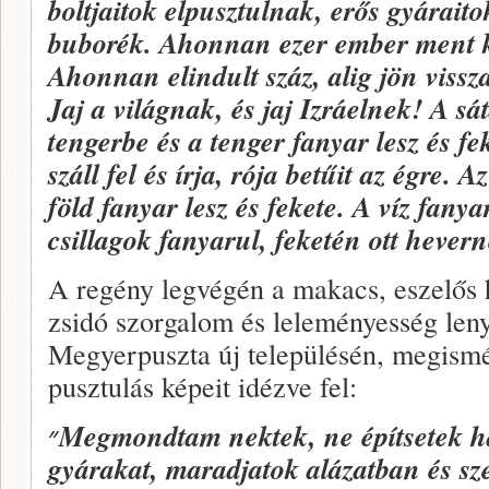
boltjaitok elpusztulnak, erős gyáraito
buborék. Ahonnan ezer ember ment ki,
Ahonnan elindult száz, alig jön vissz
Jaj a világnak, és jaj Izráelnek! A sá
tengerbe és a tenger fanyar lesz és fe
száll fel és írja, rója betűit az égre. A
föld fanyar lesz és fekete. A víz fanya
csillagok fanyarul, feketén ott hever
A regény legvégén a makacs, eszelős h
zsidó szorgalom és leleményesség le
Megyerpuszta új településén, megismét
pusztulás képeit idézve fel:
״
Megmondtam nektek, ne építsetek há
gyárakat, maradjatok alázatban és s