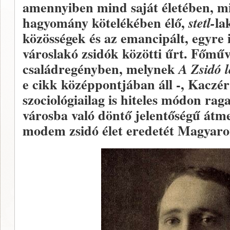
amennyiben mind saját életében, m
hagyomány kötelékében élő,
la
stetl-
közösségek és az emancipált, egyre
városlakó zsidók közötti űrt. Főmű
családregényben, melynek
A Zsidó 
e cikk középpontjában áll -, Kacz
szociológiailag is hiteles módon ra
városba való döntő jelentőségű átme
modem zsidó élet eredetét Magyaro