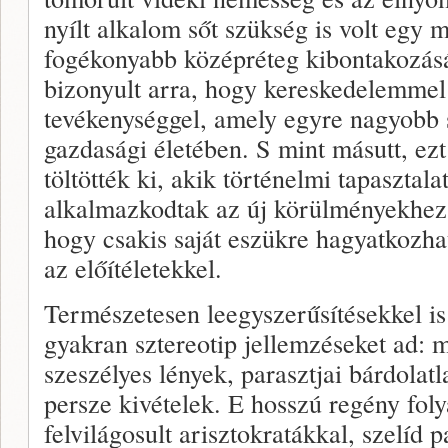
nyílt alkalom sőt szükség is volt egy m
fogékonyabb középréteg kibontakozás
bizonyult arra, hogy kereskedelemmel
tevékenységgel, amely egyre nagyobb 
gazdasági életében. S mint másutt, ezt
töltötték ki, akik történelmi tapasztal
alkalmazkodtak az új körülményekhez,
hogy csakis saját eszükre hagyatkozh
az előítéletekkel.
Természetesen leegyszerűsítésekkel is
gyakran sztereotip jellemzéseket ad: 
szeszélyes lények, parasztjai bárdolat
persze kivételek. E hosszú regény fol
felvilágosult arisztokratákkal, szelíd 