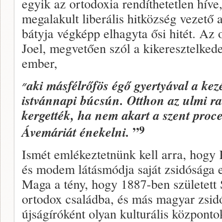
egyik az ortodoxia rendíthetetlen híve
megalakult liberális hitközség vezető
bátyja végképp elhagyta ősi hitét. Az
Joel, megvetően szól a kikeresztelkedet
ember,
״
aki másfélrőfös égő gyertyával a ke
istvánnapi búcsún. Otthon az ulmi ra
kergették, ha nem akart a szent proce
9
”
Ávemáriát énekelni.
Ismét emlékeztetnünk kell arra, hogy
és modem látásmódja saját zsidósága 
Maga a tény, hogy 1887-ben született
ortodox családba, és más magyar zsidó 
újságíróként olyan kulturális központo