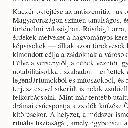
Kaczér okfejtése az antiszemitizmus o
Magyarországon szintén tanulságos, é
történelmi valóságban. Rávilágít arra,
érdekek melyeket a hagyományos keres
képviseltek — álltak azon törekvések 
kimondott célja a zsidóknak a városoktó
Félve a versenytől, a céhek vezetői, g
notabilitásokkal, szabadon merítettek 
legendáriumokból és mítoszokból, és 
terjesztésével sikerült is nekik zsidóel
felkorbácsolni. Mint már fentebb utalt
drámai csúcspontja a zsidók kiűzése Ö
kitörésekor. A helyzet, a módszer isme
rituális tisztaságát, amely egybeesett 