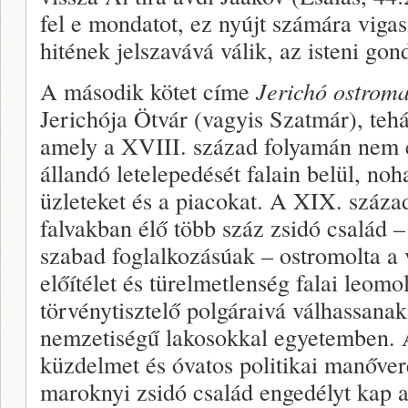
fel e mondatot, ez nyújt számára vigas
hitének jelszavává válik, az isteni gon
A második kötet címe
Jerichó ostroma
Jerichója Ötvár (vagyis Szatmár), tehá
amely a XVIII. század folyamán nem 
állandó letelepedését falain belül, no
üzleteket és a piacokat. A XIX. száza
falvakban élő több száz zsidó család 
szabad foglalkozásúak – ostromolta a 
előítélet és türelmetlenség falai leomo
törvénytisztelő polgáraivá válhassana
nemzetiségű lakosokkal egyetemben. A
küzdelmet és óvatos politikai manőver
maroknyi zsidó család engedélyt kap a