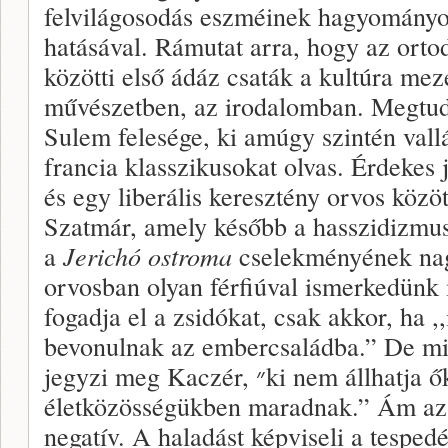
felvilágosodás eszméinek hagyományos 
hatásával. Rámutat arra, hogy az orto
közötti első ádáz csaták a kultúra meze
művészetben, az irodalomban. Megtud
Sulem felesége, ki amúgy szintén vallá
francia klasszikusokat olvas. Érdekes 
és egy liberális keresztény orvos közö
Szatmár, amely később a hasszidizmus 
a
Jerichó
ostroma
cselekményének nag
orvosban olyan férfiúval ismerkedünk 
fogadja el a zsidókat, csak akkor, ha 
bevonulnak az embercsaládba.” De min
jegyzi meg Kaczér, ״ki nem állhatja őket, amíg a saját családi
életközösségükben maradnak.” Ám az
negatív. A haladást képviseli a tespe