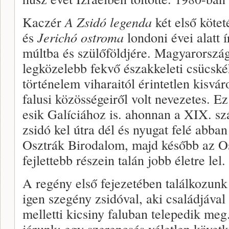
Kaczér
A Zsidó legenda
két első kötet
és
Jerichó ostroma
londoni évei alatt 
múltba és szülőföldjére. Magyarorszá
legközelebb fekvő északkeleti csücské
történelem viharaitól érintetlen kisvá
falusi közösségeiről volt nevezetes. E
esik Galíciához is. ahonnan a XIX. 
zsidó kel útra dél és nyugat felé abb
Osztrák Birodalom, majd később az 
fejlettebb részein talán jobb életre lel.
A regény első fejezetében találkozun
igen szegény zsidóval, aki családjáva
melletti kicsiny faluban telepedik me
járunk; egy szerencsés véletlen követk