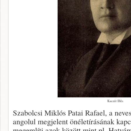
Kaczér Illés
Szabolcsi Miklós Patai Rafael, a neves
angolul megjelent önéletírásának kapc
megemlíti azok között mint pl. Hatvá