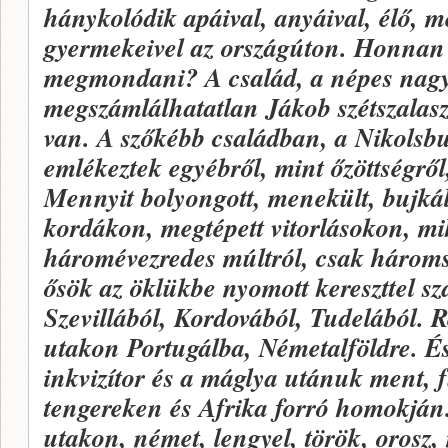
hánykolódik apáival, anyáival, élő, m
gyermekeivel az országúton. Honnan
megmondani? A család, a népes nagy
megszámlálhatatlan Jákob szétszalasz
van. A szőkébb családban, a Nikolsbur
emlékeztek egyébről, mint őzöttségről,
Mennyit bolyongott,
me
nekült, bujkál
kordákon, megtépett vitorlásokon, m
háromévezredes múltról, csak hároms
ősök az öklükbe nyomott
kereszttel s
Szevillából, Kordovából, Tudelából. R
utakon Portugálba, Németalföldre. És
inkvizítor és a máglya utánuk ment, f
tengereken és Afrika forró homokján
utakon, német, lengyel, török, orosz