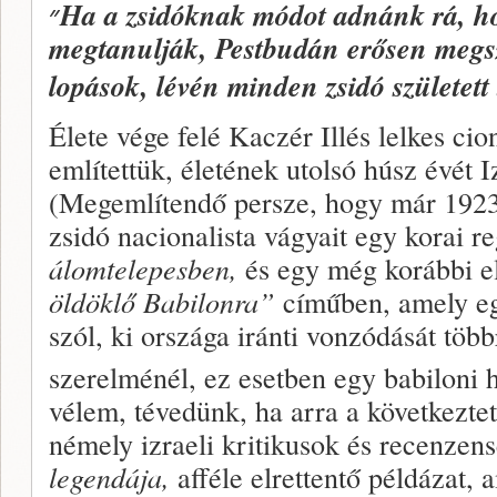
״
Ha a zsidóknak módot adnánk rá, ho
megtanulják, Pestbudán erősen megs
lopások, lévén minden zsidó született 
Élete vége felé Kaczér Illés lelkes cio
említettük, életének utolsó húsz évét Iz
(Megemlítendő persze, hogy már 1923-b
zsidó nacionalista vágyait egy korai 
álomtelepesben,
és egy még korábbi e
öldöklő Babilonra”
címűben, amely eg
szól, ki országa iránti vonzódását több
szerelménél, ez esetben egy babiloni 
vélem, tévedünk, ha arra a következtet
némely izraeli kritikusok és recenzen
legendája,
afféle elrettentő példázat,