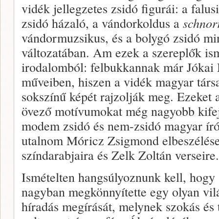
vidék jellegzetes zsidó figurái: a falu
zsidó házaló, a vándorkoldus a
schnor
vándormuzsikus, és a bolygó zsidó mi
változatában. Am ezek a szereplők is
irodalomból: felbukkannak már Jókai
műveiben, hiszen a vidék magyar társ
sokszínű képét rajzolják meg. Ezeket a
övező motívumokat még nagyobb kifeje
modem zsidó és nem-zsidó magyar író.
utalnom Móricz Zsigmond elbeszélése
színdarabjaira és Zelk Zoltán verseire.
Ismételten hangsúlyoznunk kell, hogy 
nagyban megkönnyítette egy olyan vil
híradás megírását, melynek szokás és