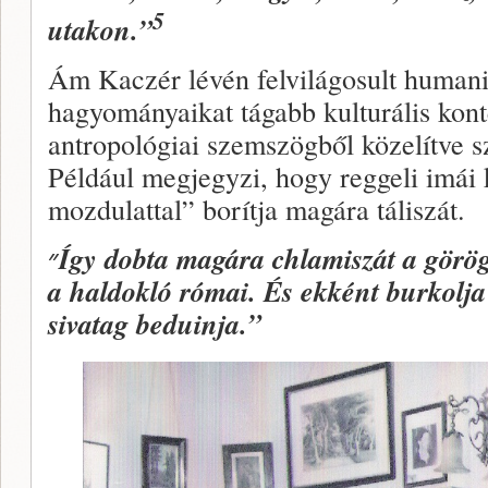
5
utakon.”
Ám Kaczér lévén felvilágosult humanis
hagyományaikat tágabb kulturális kont
antropológiai szemszögből közelítve sz
Például megjegyzi, hogy reggeli imái közben
mozdulattal” borítja magára táliszát.
״
Így dobta magára chlamiszát a görög, 
a haldokló római. És ekként burkolj
sivatag beduinja.”