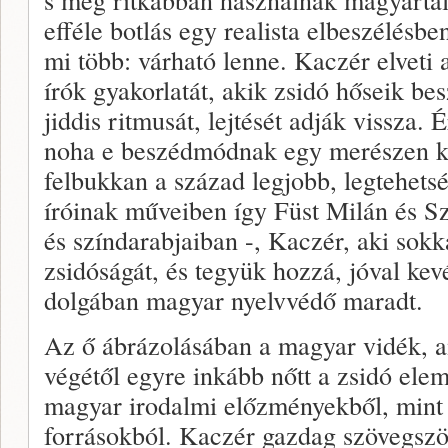
efféle botlás egy realista elbeszélésbe
mi több: várható lenne. Kaczér elveti 
írók gyakorlatát, akik zsidó hőseik be
jiddis ritmusát, lejtését adják vissza
noha e beszédmódnak egy merészen kísér
felbukkan a század legjobb, legtehet
íróinak műveiben így Füst Milán és 
és színdarabjaiban -, Kaczér, aki sok
zsidóságát, és tegyük hozzá, jóval kevés
dolgában magyar nyelvvédő maradt.
Az ő ábrázolásában a magyar vidék, 
végétől egyre inkább nőtt a zsidó elem
magyar irodalmi előzményekből, mint
forrásokból. Kaczér gazdag szövegsz