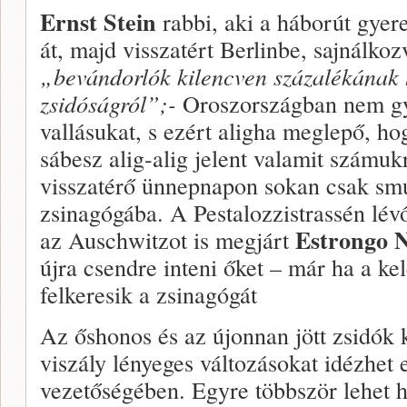
Ernst Stein
rabbi, aki a háborút gye­
át, majd visszatért Berlinbe, sajnálkoz
„
bevándorlók kilencven százalékának 
zsidóságról”;-
Oroszországban nem gya
vallásukat, s ezért aligha meglepő, ho
sábesz alig-alig jelent valamit szá­muk
visszatérő ün­nepnapon sokan csak sm
zsinagógába. A Pestalozzistrassén lév
Estrongo
az Auschwitzot is megjárt
újra csendre inteni őket – már ha a kel
felke­resik a zsinagógát
Az őshonos és az újonnan jött zsidók 
viszály lénye­ges változásokat idézhet 
vezetőségében. Egyre többször lehet ha