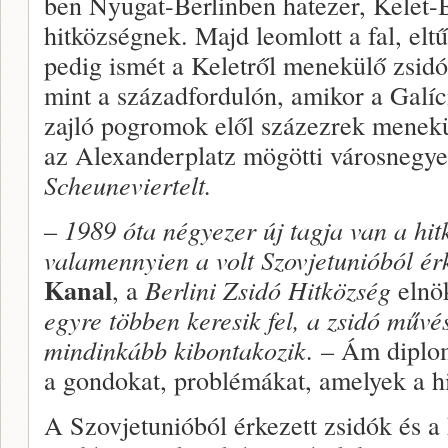
ben Nyugat-Berlinben hatezer, Kelet-Be
hitközségnek. Majd leomlott a fal, elt
pedig is­mét a Keletről menekülő zsidó
mint a századfordu­lón, amikor a Galí
zajló pogromok elől százezrek menekü
az Alexanderplatz mögötti városnegye
Scheuneviertelt.
–
1989 óta négyezer új tagja van a hit
valamennyien a volt Szovjetunióból ér
Kanal
, a
Berlini Zsidó Hitközség
elnö
egyre többen keresik fel, a zsidó művész
mindinkább kibontakozik.
– Ám diplom
a gondokat, problémákat, amelyek a hi
A Szovjetunióból érkezett zsidók és a