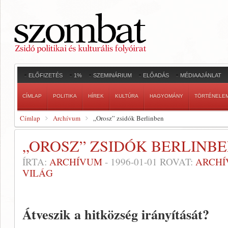
ELŐFIZETÉS
1%
SZEMINÁRIUM
ELŐADÁS
MÉDIAAJÁNLAT
CÍMLAP
POLITIKA
HÍREK
KULTÚRA
HAGYOMÁNY
TÖRTÉNELE
Címlap
Archívum
„Orosz” zsidók Berlinben
„OROSZ” ZSIDÓK BERLINB
ÍRTA:
ARCHÍVUM
-
1996-01-01
ROVAT:
ARCH
VILÁG
Átveszik a hitközség irányítását?