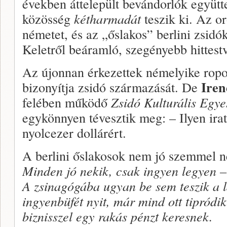
években áttele­pült bevándorlók együtte
közösség
kétharmadát
teszik ki. Az or
németet, és az „őslakos” berlini zsidó
Keletről beáramló, sze­gényebb hittestv
Az újonnan érkezettek némelyike ro­po
Iren
bizonyítja zsidó származását. De
felében működő
Zsidó Kulturális Egye
egykönnyen té­vesztik meg: – Ilyen irat
nyolcezer dollárért.
A berlini őslakosok nem jó szemmel né
Minden jó ne­kik, csak ingyen legyen –
A zsinagógába ugyan be sem teszik a l
ingyenbüfét nyit, már mind ott tipródi
biznisszel egy rakás pénzt keresnek.