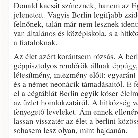
Donald kacsát színeznek, hanem az Egy
jeleneteit. Vagyis Berlin legifjabb zsid
felnőnek, talán már nem lesznek iden
van ál­talános és középiskola, s a hitk
a fiataloknak.
Az élet azért korántsem rózsás. A ber­l
géppisztolyos rend­őrök állnak éppúgy,
létesítmény, intézmény előtt: egyaránt 
és a német neonácik támadásaitól. E fé
el a cégtáblát Berlin egyik kóser élelm
az üzlet homlokzatáról. A hitköz­ség 
fenye­gető leveleket. Ám ennek ellenér
lassan visszatér az élet a berlini közö
sohasem lesz olyan, mint hajdanán.