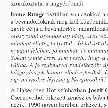
szórakoztatja a nagyérdeműt.
Irene Runge
tisztában van azokkal a
a beván­dorlóknak meg kell küzdeniük, s
egyik célja a bevándor­lók integrálódá
orosz zsidó azonban azt hiszi, arra v
mindent elintéz helyettük. Jó lakást a
nyugati felében, jó munkát, és minimu
So­kan szinte észre sem veszik, hogy a 
váltak. A jó szakmával rendelkezők: új
közgazdászok hamar el­helyezkedtek. 
egy mérnökre Nyizsnyij Novgorodból?
Joszif
A Hakeschen Hof színházban
Csernovciból érkezett zenész és bábj
nézik. 1990 novemberében érkezett, s