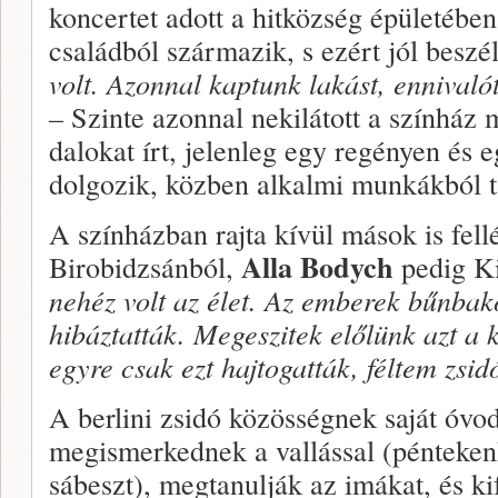
koncertet adott a hitközség épületé­b
család­ból származik, s ezért jól beszél
volt. Azonnal kap­tunk lakást, enniva­lót
–
Szinte azonnal nekilátott a színház 
dalo­kat írt, jelenleg egy regényen és 
dolgozik, közben alkalmi munkákból t
A színházban rajta kívül mások is fel­
Alla Bodych
Birobidzsánból,
pedig Ki
nehéz volt az élet. Az emberek bűnbakot
hibáztatták. Megeszitek előlünk azt a
egyre csak ezt hajtogatták, féltem zsid
A berlini zsidó közösségnek saját óvo­
megismer­kednek a vallással (pénteke
sábeszt), megtanulják az imákat, és 