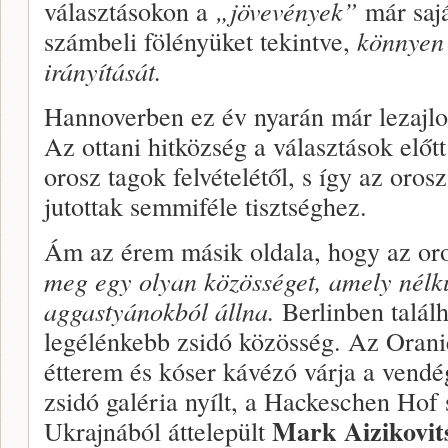
választásokon a
„jövevények”
már sajá
számbeli fölényüket tekintve,
könnyen 
irányítását.
Hannoverben ez év nyarán már lezaj­lo
Az ottani hitközség a választások előtt
orosz tagok felvételé­től, s így az oros
jutottak semmiféle tisztséghez.
Ám az érem másik oldala, hogy az or
meg egy olyan közösséget, amely nélkü
aggastyánokból állna.
Berlinben találh
legélén­kebb zsidó közösség. Az Orani
étterem és kóser kávé­zó várja a vend
zsidó galéria nyílt, a Hackeschen Hof
Mark Aizikovi
Ukrajnából át­települt