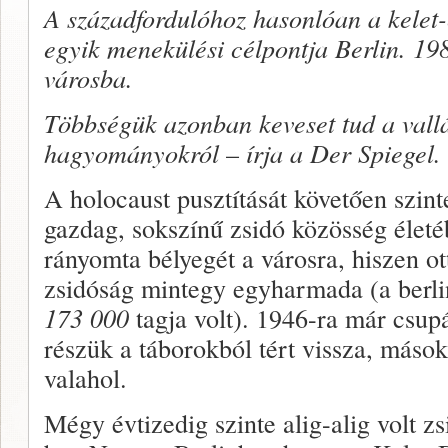
A századfordulóhoz hasonlóan a kelet
egyik menekülési célpontja Berlin. 19
városba.
Többségük azonban keveset tud a vallás
hagyományokról
–
írja a Der Spiegel.
A holocaust pusztítását köve­tően szi
gazdag, sokszínű zsidó közösség életé
rányomta bélyegét a városra, hiszen ot
zsidóság mintegy egyharmada (a berli
173 000
tagja volt). 1946-ra már csup
részük a táborokból tért vissza, má­s
valahol.
Mégy évtizedig szinte alig-alig volt zs