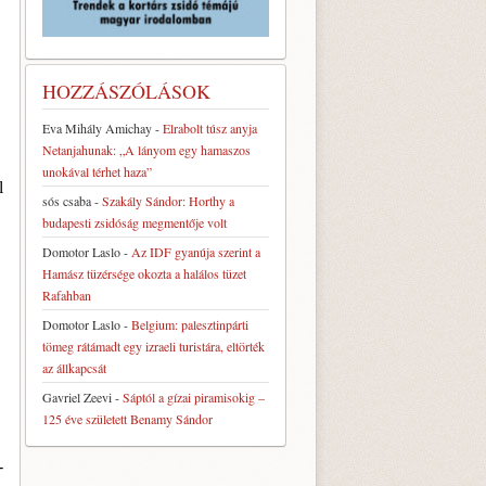
HOZZÁSZÓLÁSOK
Eva Mihály Amichay
-
Elrabolt túsz anyja
Netanjahunak: „A lányom egy hamaszos
unokával térhet haza”
l
sós csaba
-
Szakály Sándor: Horthy a
budapesti zsidóság megmentője volt
Domotor Laslo
-
Az IDF gyanúja szerint a
Hamász tüzérsége okozta a halálos tüzet
Rafahban
Domotor Laslo
-
Belgium: palesztinpárti
tömeg rátámadt egy izraeli turistára, eltörték
az állkapcsát
Gavriel Zeevi
-
Sáptól a gízai piramisokig –
125 éve született Benamy Sándor
-