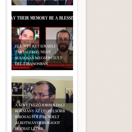
ELESETT KÉT IZRAELI
TARTALÉKOS, NÉGY
SÚLYOSAN MEGSEBESÜLT
DÉL-LIBANONBAN
A KÖVETKEZŐ JOBBOLDALI
KORMÁNY AZ LEGFELSŐBB
BÍRÓSÁG FÖLÉ RENDELT
ALKOTMÁNYBÍRÓSÁGOT
HOZHAT LÉTRE