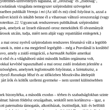
gyötrelmes-szenvedélyes taglalása, az „oroszság” és „zsidóság”,
csolatának vizs­gálata nemegyszer szépirodalmi szöve­geket
raelben publikált
Vremja i mi
(Az idő és mi) című folyóirat is, azzal a
művet közöl és inkább benne él a viharosan változó oroszországi (vagy
ezoterikus
22.
Ugyancsak rendszeresen publikálnak szépirodalmi
pok, amelyek az Izraelt el­árasztó orosz menekültek fő olvasmá­nyát
városok utcáin, tudja, miért nem aliját vagy repatriálást emlegetek.)
 mai orosz nyelvű szépirodalom rend­szeres fórumává vált a legtöbb
anok is, mint a ma megjelenő legrégibb – még a Pravdánál is korábbi!
lovo,
amely a zsidó emigráció, a
harmadik hullám
amerikai
­ni első és a világháború utáni második hullám orgánuma volt,
okkal kevésbé ta­pasztalható a mai orosz zsidó irodalom jelenléte a
özösségben, amelynek legfonto­sabb folyóiratai, a
Szintakszisz,
a
e­lyező
Russzkaja Miszl
és az időközben Moszkvába áttelepült
járt írók és költők szellemi gyermeke – nem szentel különö­sebben
­nek bizonyítéka, a második exodus – tér­ben és szabadságfokban szinte
dalmat: há­rom földrész országaiban, senkitől nem korlátozva – igaz, a
 paternalista támo­gatás, alkotóházak, ösztöndíjak, kül- és belföldi