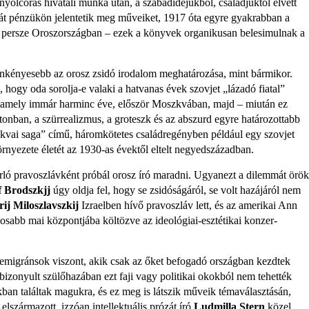
 nyolcórás hivatali munka után, a szabadidejükből, családjuktól elvett
saját pénzükön jelentetik meg műveiket, 1917 óta egyre gyakrabban a
eg persze Oroszor­szágban – ezek a könyvek organikusan belesimulnak a
kényesebb az orosz zsidó irodalom meghatározása, mint bármikor.
, hogy oda sorolja-e valaki a hatvanas évek szovjet „lázadó fiatal”
 amely immár harminc éve, először Moszkvában, majd – miután ez
g­tonban, a szürrealizmus, a groteszk és az abszurd egyre határozottabb
zkvai saga” cí­mű, háromkötetes családregényben pél­dául egy szovjet
rnyezete életét az 1930-as évektől eltelt negyedszázadban.
rló pravoszlávként próbál orosz író maradni. Ugyanezt a dilemmát örök
f Brodszkjj
úgy oldja fel, hogy se zsidósá­gáról, se volt hazájáról nem
rij Miloszlavszkij
Izraelben hívő pravoszláv lett, és az amerikai Ann
tosabb mai központjába költözve az ideológiai-esztétikai konzer­
emigránsok viszont, akik csak az őket befogadó országban kezdtek
bizonyult szülőhazában ezt faji vagy politikai okok­ból nem tehették
ukban találtak magukra, és ez meg is látszik műveik témaválasz­tásán,
lszármazott, izzóan intellektuális prózát író
Ludmilla Stern
közel