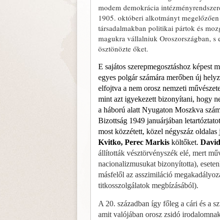
mo­dem demokrácia intézményrendszerét,
1905. októberi alkotmányt megelőzően h
társadalmakban politikai pár­tok és mozg
magukra vállalniuk Oroszországban, s e 
ösztö­nözte őket.
E sajátos szerepmegosztáshoz képest mi
egyes pol­gár számára merőben új helyz
elfojtva a nem orosz nemzeti művészete
mint azt igyekezett bizonyítani, hogy 
a háború alatt Nyugaton Moszkva számár
Bizottság 1949 januárjában letartóztato
most közzétett, közel négyszáz oldala
Kvitko, Perec Markis
költőket.
David
állították vésztörvényszék elé, mert műv
nacionalizmusu­kat bizonyította), eseten
másfelől az asszimiláció megaka­dályozásá
titkosszolgá­latok megbízásából).
A 20. században így főleg a cári és a szt
amit valójában orosz zsidó irodalomnak 