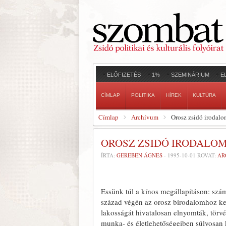
ELŐFIZETÉS
1%
SZEMINÁRIUM
E
CÍMLAP
POLITIKA
HÍREK
KULTÚRA
Címlap
Archívum
Orosz zsidó irodal
OROSZ ZSIDÓ IRODALO
ÍRTA:
GEREBEN ÁGNES
-
1995-10-01
ROVAT:
AR
Essünk túl a kínos megállapítá­son: szá
század végén az orosz birodalomhoz kerü
lakosságát hivatalosan el­nyomták, törv
munka- és életlehetőségeiben súlyosan k