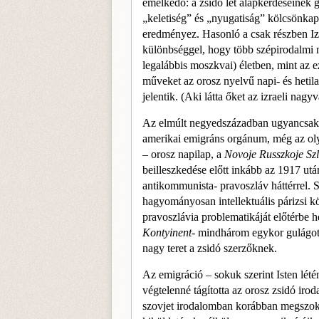
emelkedő: a zsidó lét alapkérdéseinek 
„keletiség” és „nyugatiság” kölcsönkap
eredményez. Hasonló a csak rész­ben Iz
kü­lönbséggel, hogy több szépirodalmi 
legalábbis moszkvai) életben, mint az 
műveket az orosz nyelvű napi- és hetila
jelentik. (Aki látta őket az izraeli nagy
Az elmúlt negyedszázadban ugyancsak a
amerikai emigráns orgánum, még az oly
– orosz napilap, a
Novoje Russzkoje Sz
beilleszkedése előtt inkább az 1917 utá
antikommunista- pravoszláv háttérrel. S
hagyományosan intellektuális párizsi k
pravoszlávia problematikáját előtérbe h
Kontyinent-
mind­három egykor gulágot 
nagy teret a zsidó szerzőknek.
Az emigráció – sokuk szerint Isten lété
végtelen­né tágította az orosz zsidó iro
szovjet irodalomban korábban megszokott