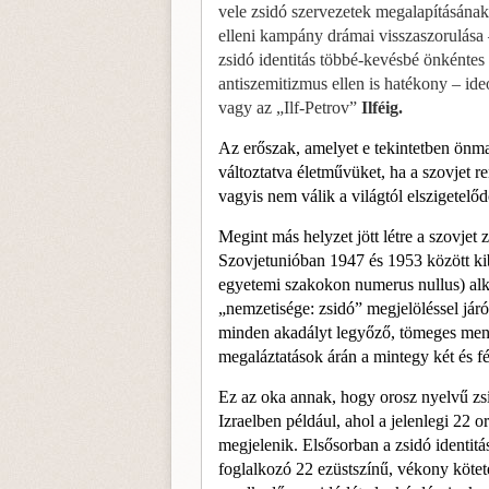
vele zsidó szervezetek megalapításána
elleni kampány drámai visszaszorulása 
zsidó identitás többé-kevésbé önkén­tes 
antiszemitizmus ellen is hatékony – ideo
vagy az „Ilf-Petrov”
Ilféig.
Az erőszak, amelyet e tekintetben önma
változtat­va életművüket, ha a szovjet 
vagyis nem válik a világtól elszigetelő
Megint más helyzet jött létre a szovjet 
Szovjet­unióban 1947 és 1953 között kib
egyetemi szako­kon numerus nullus) alk
„nemzetisége: zsidó” megjelöléssel járó
minden akadályt legyőző, tö­meges mene
megaláztatások árán a mintegy két és fé
Ez az oka annak, hogy orosz nyelvű zsi
Izraelben például, ahol a jelenlegi 22 
megjelenik. Elsősor­ban a zsidó identit
foglalkozó 22 ezüstszínű, vékony kötete