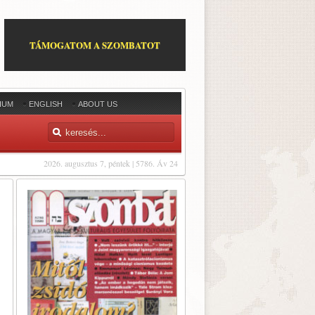
TÁMOGATOM A SZOMBATOT
IUM
ENGLISH
ABOUT US
2026. augusztus 7, péntek | 5786. Áv 24