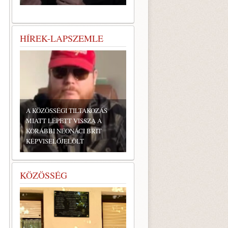
HÍREK-LAPSZEMLE
A KÖZÖSSÉGI TILTAKOZÁS
MIATT LÉPETT VISSZA A
KORÁBBI NEONÁCI BRIT
KÉPVISELŐJELÖLT
KÖZÖSSÉG