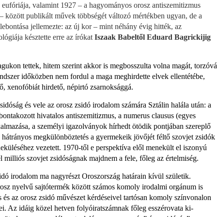
k eufóriája, valamint 1927 – a hagyományos orosz antiszemitizmus
– között publikált művek többségét változó mértékben ugyan, de a
lebontása jellemezte: az új kor – mint néhány évig hitték, az
lógiája késztette erre az írókat
Iszaak Babeltől Eduard Bagrickijig
gukon tettek, hitem szerint akkor is meg­bosszulta volna magát, torzóvá
rendszer időközben nem fordul a maga meghir­dette elvek ellentétébe,
dő, xenofóbiát hirdető, népirtó zsarnoksággá.
zsidóság és vele az orosz zsidó irodalom számára Sztálin halála után: a
onta­kozott hivatalos antiszemitizmus, a nu­merus clausus (egyes
almazása, a sze­mélyi igazolványok hírhedt ötödik pont­jában szereplő
 hátrányos megkülön­böztetés a gyermekeik jövőjét féltő szov­jet zsidók
küléséhez vezetett. 1970-től e perspektíva elől menekült el iszonyú
l milliós szovjet zsidóságnak majd­nem a fele, főleg az értelmiség.
dó irodalom ma nagyrészt Oroszor­szág határain kívül születik.
orosz nyelvű sajtótermék között számos komoly iro­dalmi orgánum is
ás és az orosz zsidó művészet kérdéseivel tartósan komoly színvonalon
i. Az idáig közel hetven folyóiratszámnak főleg esszérovata ki­