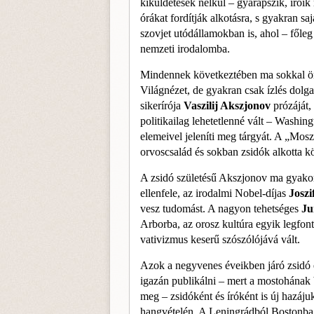
kiküldetések nélkül – gyarapszik, íróik
órá­kat fordítják alkotásra, s gyakran 
szovjet utódálla­mokban is, ahol – fől
nemzeti irodalomba.
Mindennek következtében ma sokkal ön
Világné­zet, de gyakran csak ízlés dolga
sikerírója
Vaszilij Akszjo
nov
prózáját,
politikailag lehetetlenné vált – Washin
elemeivel jeleníti meg tárgyát. A „Mos
orvoscsalád és sokban zsidók alkotta kö
A zsidó születésű Akszjonov ma gya­ko
el­lenfele, az irodalmi Nobel-díjas
Joszi
vesz tudo­mást. A nagyon tehetséges
Ju
Arborba, az orosz kul­túra egyik legfon
vativizmus keserű szószólójává vált.
Azok a negyvenes éveikben járó zsidó 
igazán pub­likálni – mert a mostohának 
meg – zsidóként és író­ként is új hazáj
hangvételén. A Leningrádból Bos­tonba e