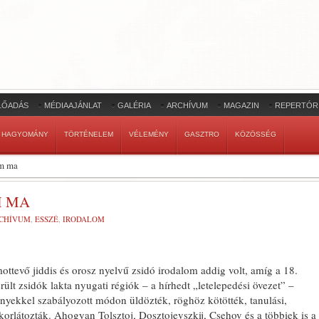
LŐADÁS
MÉDIAAJÁNLAT
GALÉRIA
ARCHÍVUM
MAGAZIN
REPERTÓR
HAGYOMÁNY
TÖRTÉNELEM
VÉLEMÉNY
GASZTRO
KÖZÖSSÉG
om ma
M MA
CHÍVUM
,
ESSZÉ
,
IRODALOM
mottevő jiddis és orosz nyelvű zsidó irodalom addig volt, amíg a 18.
lt zsidók lakta nyugati régiók – a hírhedt „letelepedési övezet” –
ényekkel szabályozott mó­don üldözték, röghöz kötötték, tanulási,
orlátozták. Ahogyan Tolsztoj, Doszto­jevszkij, Csehov és a többiek is a