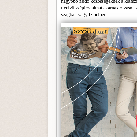
nagyobb zsidó közösségeknek a klasszi
nyelvű szépirodalmat akar­nak olvasni. 
szágban vagy Izraelben.