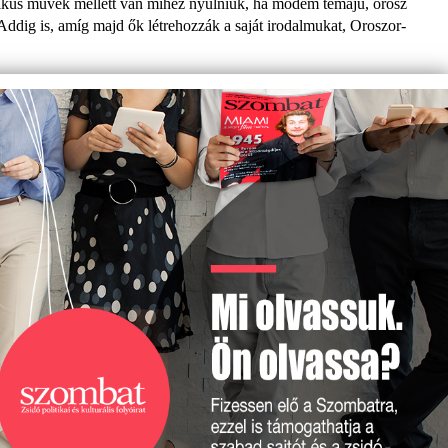
kus művek mel­lett van mihez nyúlniuk, ha modem té­májú, orosz
Addig is, amíg majd ők lét­rehozzák a saját irodalmukat, Oroszor­