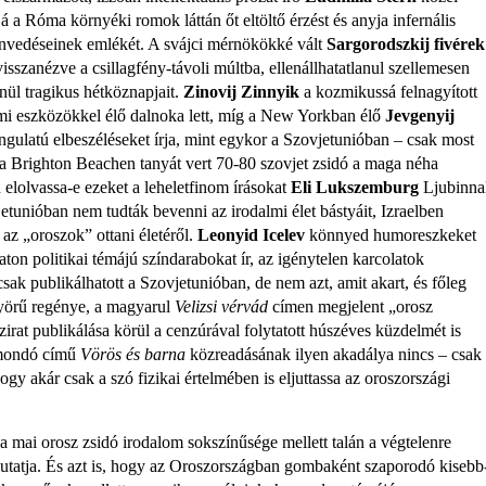
á a Ró­ma környéki romok láttán őt eltöltő ér­zést és anyja infernális
zenvedéseinek emlékét. A svájci mérnökökké vált
Sargorodszkij fivérek
isszanézve a csillagfény-távoli múltba, ellenállhatatlanul szel­lemesen
enül tragikus hétköznapjait.
Zinovij Zinnyik
a kozmikussá felnagyított
mi eszközökkel élő dalnoka lett, míg a New Yorkban élő
Jevgenyij
gulatú elbeszélé­seket írja, mint egykor a Szovjetunióban – csak most
y a Brighton Beachen tanyát vert 70-80 szovjet zsidó a maga néha
elolvassa-e ezeket a leheletfinom íráso­kat
Eli Lukszemburg
Ljubinna
etunió­ban nem tudták bevenni az irodalmi élet bástyáit, Izraelben
 az „oroszok” ottani életéről.
Leonyid Icelev
könnyed hu­moreszkeket
ton politikai témájú szín­darabokat ír, az igénytelen karcolatok
csak publikálhatott a Szovjetunióban, de nem azt, amit akart, és főleg
örű regé­nye, a magyarul
Velizsi vérvád
címen megjelent „orosz
irat publikálása körül a cenzúrával folytatott húszéves küzdel­mét is
atmondó című
Vörös és
barna
közre­adásának ilyen akadálya nincs – csak
ogy akár csak a szó fizikai értelmében is el­juttassa az oroszországi
a a mai orosz zsidó irodalom sokszínű­sége mellett talán a végtelenre
mutatja. És azt is, hogy az Oroszországban gom­baként szaporodó kisebb