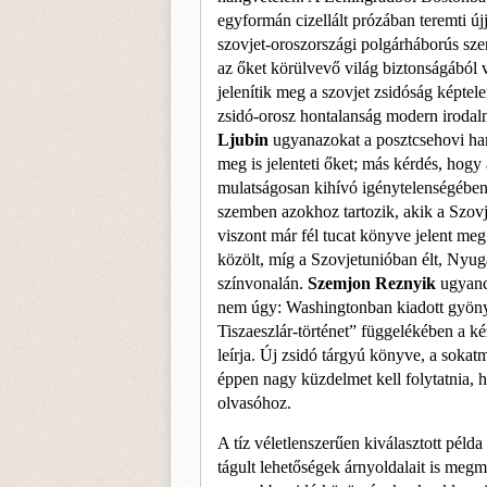
egyfor­mán cizellált prózában teremti újj
szovjet-orosz­országi polgárháborús s
az őket körülvevő vi­lág biztonságából v
jelenítik meg a szovjet zsidóság képtel
zsidó-orosz hontalanság modern irodal
Ljubin
ugyanazo­kat a posztcsehovi han
meg is jelenteti őket; más kérdés, hog
mulatságosan kihívó igénytelenségében 
szem­ben azokhoz tartozik, akik a Szovj
viszont már fél tucat könyve jelent meg
közölt, míg a Szovjetunió­ban élt, Nyuga
színvonalán.
Szemjon Reznyik
ugyan­
nem úgy: Washingtonban kiadott gyöny
Tiszaeszlár-történet” függelékében a kéz
leírja. Új zsidó tárgyú könyve, a so­k
ép­pen nagy küzdelmet kell folytatnia, h
olvasóhoz.
A tíz véletlenszerűen kiválasztott pél­d
tágult le­hetőségek árnyoldalait is meg