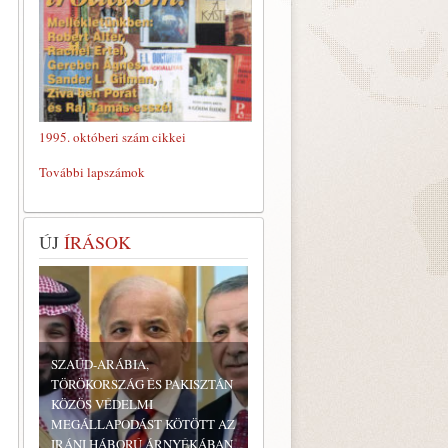
1995. októberi szám cikkei
További lapszámok
ÚJ
ÍRÁSOK
SZAÚD-ARÁBIA,
TÖRÖKORSZÁG ÉS PAKISZTÁN
KÖZÖS VÉDELMI
MEGÁLLAPODÁST KÖTÖTT AZ
IRÁNI HÁBORÚ ÁRNYÉKÁBAN