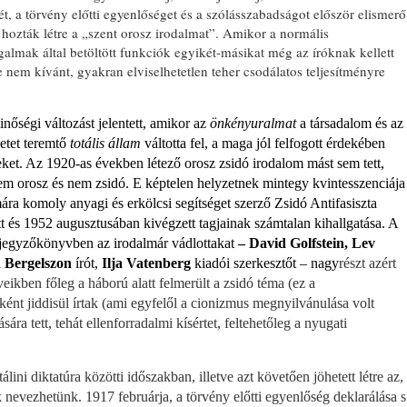
 a törvény előtti egyenlőséget és a szó­lásszabadságot először elismerő
ozták létre a „szent orosz irodalmat”. Amikor a normális
almak által betöltött funk­ciók egyikét-másikat még az íróknak kel­lett
nem kívánt, gyakran elviselhetetlen teher csodálatos teljesítményre
nőségi változást jelentett, amikor az
ön­kényuralmat
a társadalom és az
etet terem­tő
totális állam
váltotta fel, a maga jól fel­fogott érdekében
ket. Az 1920-as évek­ben létező orosz zsidó irodalom mást sem tett,
nem orosz és nem zsidó. E képtelen hely­zetnek mintegy kvintesszenciája
a komoly anyagi és erkölcsi segítséget szerző Zsidó Antifasiszta
tt és 1952 augusztusában ki­végzett tagjainak számtalan kihallgatása. A
s jegyzőkönyvben az irodalmár vádlottakat
– David Golfstein, Lev
 Bergelszon
írót,
Ilja Vatenberg
kiadói szerkesztőt – nagy­
részt azért
eikben főleg a háború alatt fel­merült a zsidó téma (ez a
ként jiddisül írtak (ami egyfelől a cionizmus megnyilvánulá­sa volt
ra tett, tehát ellenforradalmi kí­sértet, feltehetőleg a nyugati
álini diktatúra közötti időszakban, il­letve azt követően jöhetett létre az,
ne­vezhetünk. 1917 februárja, a törvény előtti egyenlőség deklarálása s