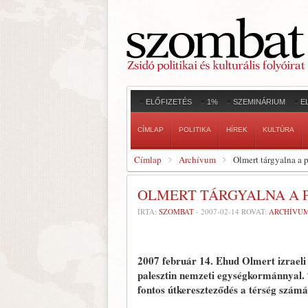
ELŐFIZETÉS
1%
SZEMINÁRIUM
E
CÍMLAP
POLITIKA
HÍREK
KULTÚRA
Címlap
Archívum
Olmert tárgyalna a 
OLMERT TÁRGYALNA A 
ÍRTA:
SZOMBAT
-
2007-02-14
ROVAT:
ARCHÍVU
2007 február 14.
Ehud Olmert izraeli 
palesztin nemzeti egységkormánnyal. “
fontos útkereszteződés a térség számár