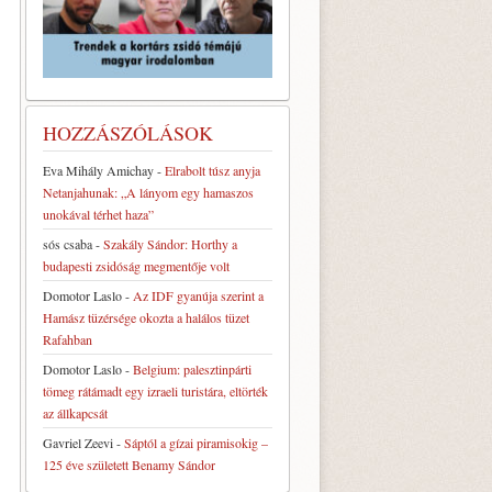
HOZZÁSZÓLÁSOK
Eva Mihály Amichay
-
Elrabolt túsz anyja
Netanjahunak: „A lányom egy hamaszos
unokával térhet haza”
sós csaba
-
Szakály Sándor: Horthy a
budapesti zsidóság megmentője volt
Domotor Laslo
-
Az IDF gyanúja szerint a
Hamász tüzérsége okozta a halálos tüzet
Rafahban
Domotor Laslo
-
Belgium: palesztinpárti
tömeg rátámadt egy izraeli turistára, eltörték
az állkapcsát
Gavriel Zeevi
-
Sáptól a gízai piramisokig –
125 éve született Benamy Sándor