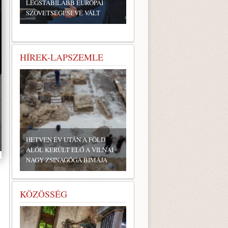
LEGSTABILABB EURÓPAI
SZÖVETSÉGESÉVÉ VÁLT
HÍREK-LAPSZEMLE
HETVEN ÉV UTÁN A FÖLD
ALÓL KERÜLT ELŐ A VILNAI
NAGY ZSINAGÓGA BIMÁJA
KÖZÖSSÉG