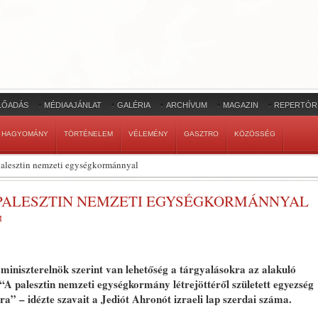
LŐADÁS
MÉDIAAJÁNLAT
GALÉRIA
ARCHÍVUM
MAGAZIN
REPERTÓR
HAGYOMÁNY
TÖRTÉNELEM
VÉLEMÉNY
GASZTRO
KÖZÖSSÉG
palesztin nemzeti egységkormánnyal
PALESZTIN NEMZETI EGYSÉGKORMÁNNYAL
M
miniszterelnök szerint van lehetőség a tárgyalásokra az alakuló
A palesztin nemzeti egységkormány létrejöttéről született egyezség
a” – idézte szavait a Jediót Ahronót izraeli lap szerdai száma.