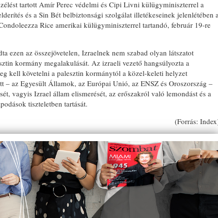
ést tartott Amír Perec védelmi és Cipi Livni külügyminiszterrel a
lderítés és a Sin Bét belbiztonsági szolgálat illetékeseinek jelenlétében 
ondoleezza Rice amerikai külügyminiszterrel tartandó, február 19-re
dta ezen az összejövetelen, Izraelnek nem szabad olyan látszatot
esztin kormány megalakulását. Az izraeli vezető hangsúlyozta a
 kell követelni a palesztin kormánytól a közel-keleti helyzet
tt – az Egyesült Államok, az Európai Unió, az ENSZ és Oroszország –
ését, vagyis Izrael állam elismerését, az erőszakról való lemondást és a
podások tiszteletben tartását.
(Forrás: Index