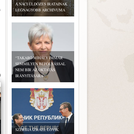
A NÁCI ÜLDÖZÉS IRATAINAK
a
LEGNAGYOBB ARCHÍVUMA
“TAKARÓ MIHÁLY IMMÁR
SEMMILYEN BEFOLYÁSSAL
NEM BÍR AZ OKTATÁS
)
IRÁNYÍTÁSÁRA”
SZERBIA IZRAEL EGYIK