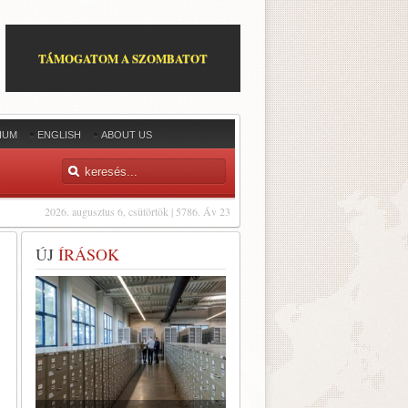
TÁMOGATOM A SZOMBATOT
IUM
ENGLISH
ABOUT US
2026. augusztus 6, csütörtök | 5786. Áv 23
ÚJ
ÍRÁSOK