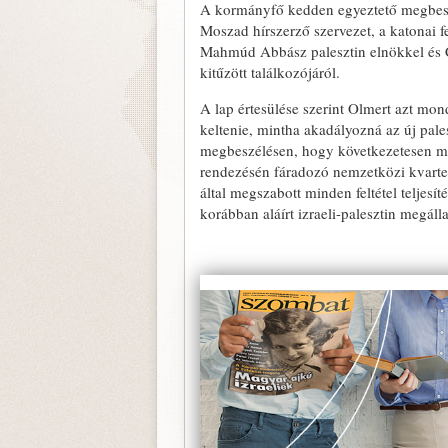
A kormányfő kedden egyeztető megbeszél
Moszad hírszerző szervezet, a katonai fe
Mahmúd Abbász palesztin elnökkel és C
kitűzött találkozójáról.
A lap értesülése szerint Olmert azt mon
keltenie, mintha akadályozná az új pal
megbeszélésen, hogy következetesen meg
rendezésén fáradozó nemzetközi kvarte
által megszabott minden feltétel teljesít
korábban aláírt izraeli-palesztin megálla