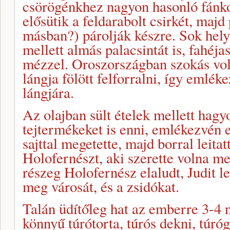
csörögénkhez nagyon hasonló fánkot
elősütik a feldarabolt csirkét, ma
másban?) párolják készre. Sok hel
mellett almás palacsintát is, fahéja
mézzel. Oroszországban szokás volt
lángja fölött felforralni, így emlé
lángjára.
Az olajban sült ételek mellett hag
tejtermékeket is enni, emlékezvén e
sajttal megetette, majd borral leita
Holofernészt, aki szerette volna m
részeg Holofernész elaludt, Judit le
meg városát, és a zsidókat.
Talán üdítőleg hat az emberre 3-4 
könnyű túrótorta, túrós dekni, túró