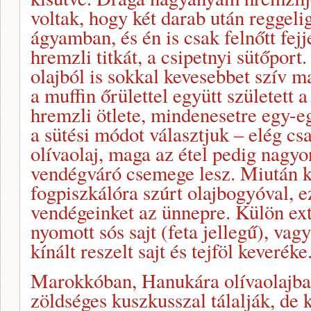
voltak, hogy két darab után reggel
ágyamban, és én is csak felnőtt fe
hremzli titkát, a csipetnyi sütőpor
olajból is sokkal kevesebbet szív m
a muffin őrülettel együtt született 
hremzli ötlete, mindenesetre egy-e
a sütési módot választjuk – elég cs
olívaolaj, maga az étel pedig nagyo
vendégváró csemege lesz. Miután ki
fogpiszkálóra szúrt olajbogyóval, e
vendégeinket az ünnepre. Külön ext
nyomott sós sajt (feta jellegű), vag
kínált reszelt sajt és tejföl keveréke
Marokkóban, Hanukára olívaolajban 
zöldséges kuszkusszal tálalják, de 