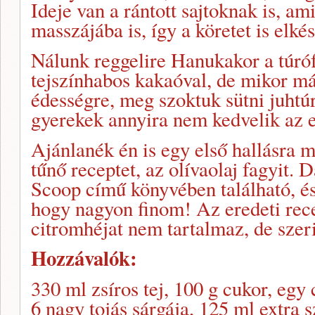
Ideje van a rántott sajtoknak is, a
masszájába is, így a köretet is elké
Nálunk reggelire Hanukakor a túróf
tejszínhabos kakaóval, de mikor má
édességre, meg szoktuk sütni juhtúró
gyerekek annyira nem kedvelik az er
Ajánlanék én is egy első hallásra 
tűnő receptet, az olívaolaj fagyit. 
Scoop című könyvében található, és
hogy nagyon finom! Az eredeti rece
citromhéjat nem tartalmaz, de szeri
Hozzávalók:
330 ml zsíros tej, 100 g cukor, egy 
6 nagy tojás sárgája, 125 ml extra 