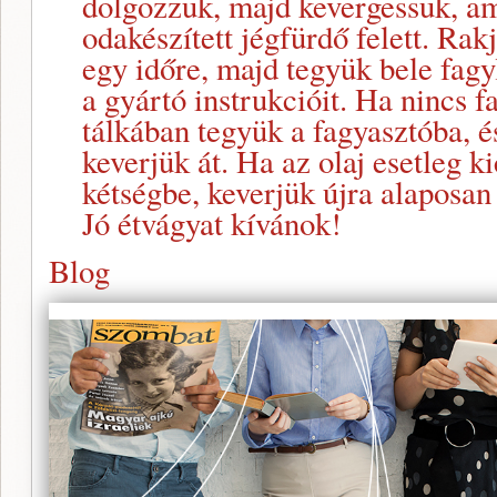
dolgozzuk, majd kevergessük, am
odakészített jégfürdő felett. Rak
egy időre, majd tegyük bele fag
a gyártó instrukcióit. Ha nincs 
tálkában tegyük a fagyasztóba, é
keverjük át. Ha az olaj esetleg k
kétségbe, keverjük újra alaposan 
Jó étvágyat kívánok!
Blog