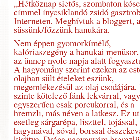
„Hétköznap sietős, szombaton kóser
címmel ínycsiklandó zsidó gasztrobl
Interneten. Meghívtuk a bloggert, a
süssünk/főzzünk hanukára.
Nem éppen gyomorkímélő,
kalóriaszegény a hanukai menüsor,
az ünnep nyolc napja alatt fogyaszt
A hagyomány szerint ezeken az es
olajban sült ételeket eszünk,
megemlékezésül az olaj csodájára. 
szinte kötelező fánk lekvárral, vag
egyszerűen csak porcukorral, és a
hremzli, más néven a latkesz. Ez ut
esetleg sárgarépa, liszttel, tojássa
hagymával, sóval, borssal összekev
kisütve. Drága nagyanyám hremzlije