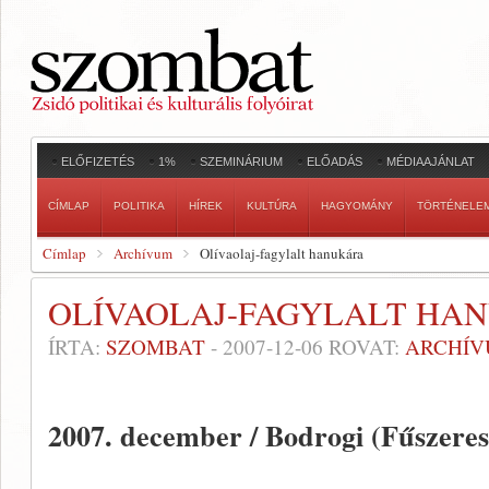
ELŐFIZETÉS
1%
SZEMINÁRIUM
ELŐADÁS
MÉDIAAJÁNLAT
CÍMLAP
POLITIKA
HÍREK
KULTÚRA
HAGYOMÁNY
TÖRTÉNELE
Címlap
Archívum
Olívaolaj-fagylalt hanukára
OLÍVAOLAJ-FAGYLALT HA
ÍRTA:
SZOMBAT
-
2007-12-06
ROVAT:
ARCHÍ
2007. december / Bodrogi (Fűszeres