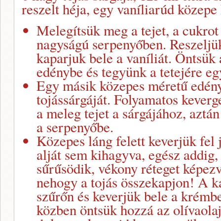
reszelt héja, egy vaníliarúd közepe
Melegítsük meg a tejet, a cukrot
nagyságú serpenyőben. Reszeljük 
kaparjuk bele a vaníliát. Öntsük
edénybe és tegyünk a tetejére eg
Egy másik közepes méretű edény
tojássárgáját. Folyamatos keverg
a meleg tejet a sárgájához, aztán
a serpenyőbe.
Közepes láng felett keverjük fel 
alját sem kihagyva, egész addig
sűrűsödik, vékony réteget képez
nehogy a tojás összekapjon! A ka
szűrőn és keverjük bele a krémb
közben öntsük hozzá az olívaolaj