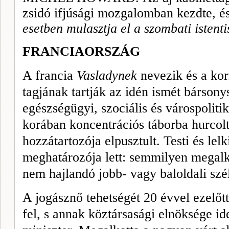
zsidó ifjúsági mozgalomban kezdte, é
esetben mulasztja el a szombati istentis
FRANCIAORSZÁG
A francia
Vasladynek
nevezik és a ko
tagjának tartják az idén ismét bárson
egészségügyi, szociális és várospoliti
korában koncentrációs táborba hurcolt
hozzátartozója elpusztult. Testi és lel
meghatározója lett: semmilyen megal
nem hajlandó jobb- vagy baloldali szé
A jogásznő tehetségét 20 évvel ezelőt
fel, s annak köztársasági elnöksége id