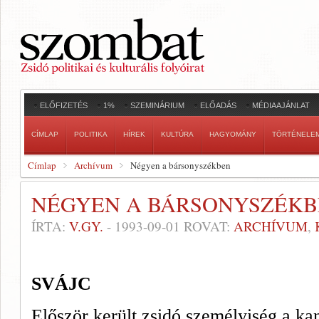
ELŐFIZETÉS
1%
SZEMINÁRIUM
ELŐADÁS
MÉDIAAJÁNLAT
CÍMLAP
POLITIKA
HÍREK
KULTÚRA
HAGYOMÁNY
TÖRTÉNELE
Címlap
Archívum
Négyen a bársonyszékben
NÉGYEN A BÁRSONYSZÉK
ÍRTA:
V.GY.
-
1993-09-01
ROVAT:
ARCHÍVUM
,
SVÁJC
Először került zsidó személyiség a k