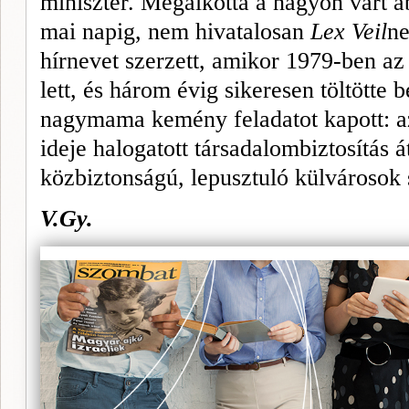
miniszter. Megalkotta a nagyon várt a
mai napig, nem
hi
vatalosan
Lex
Veil
ne
hírnevet szerzett, amikor 1979-ben a
lett, és három évig sikeresen töltötte 
nagymama kemény feladatot kapott: az
ideje halogatott társadalombiztosítás 
közbiztonságú, lepusztuló külvárosok 
V.Gy.