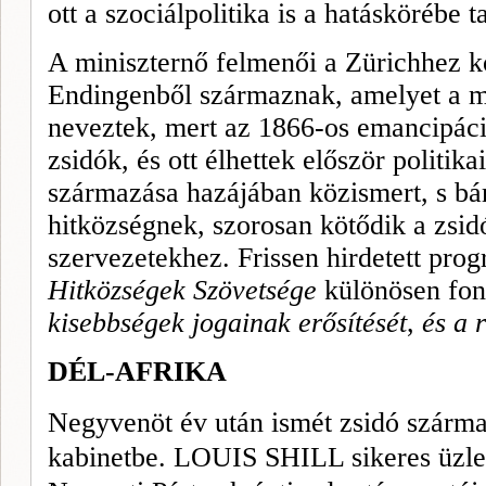
ott a szociálpolitika is a hatáskörébe t
A miniszternő felmenői a Zürichhez kö
Endingenből származnak, amelyet a 
neveztek, mert az 1866-os emancipáció
zsidók, és ott élhettek először politik
származása hazájában közismert, s bár 
hitközségnek, szorosan kötődik a zsid
szervezetekhez. Frissen hirdetett pro
Hitközségek Szövetsége
különösen fon
kisebbségek jogainak erősítését
,
és a 
DÉL-AFRIKA
Negyvenöt év után ismét zsidó származ
kabinetbe.
LOUIS SHILL
sikeres üzl