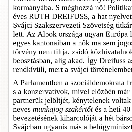
kormányába. S méghozzá nő! Politikai
éves
RUTH
DREIFUSS, a hat nyelvet
Svájci Szakszervezeti Szövetség titká
lett. Az Alpok országa ugyan Európa 
egyes kantonaiban a nők ma sem jogosu
törvény nem tiltja, zsidó közhivataln
beosztásban, alig akad. Így Dreifuss as
rendkívüli, mert a svájci történelembe
A Parlamentben a szociáldemokrata fra
s a konzervatívok, mivel előzőén már e
partnerük jelöltjét, kénytelenek voltak
neves
munkajog szakértőt
és a heti 4
bevezetésének kiharcolóját a hét bárs
Svájcban ugyanis más a belügyminiszt