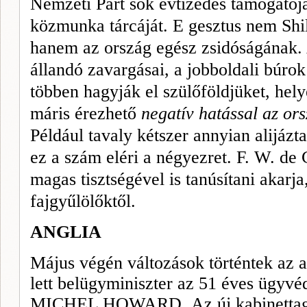
Nemzeti Párt sok évtizedes támogatója 
közmunka tárcáját. E gesztus nem Shil
hanem az
or
szág egész zsidóságának.
állandó zavargásai, a jobboldali búro
többen hagyják el szülőföldjüket, hely
máris érezhető
negatív hatással az ors
Például tavaly kétszer annyian alijázt
ez a szám eléri a négyezret. F. W. de 
magas tisztségével is tanúsítani akarj
fajgyűlölőktől.
ANGLIA
Május végén változások történtek az
lett belügyminiszter az 51 éves ügyvéd
MICHEL HOWARD.
Az új kabinetta