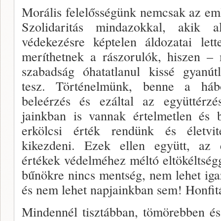
Morális felelősségünk nemcsak az em­lé
Szolidaritás mindazokkal, akik a
védekezésre képtelen áldozatai lett
meríthet­nek a rászorulók, hiszen – 
szabadság óhatatlanul kis­sé gyanútl
tesz. Történelmünk, benne a há
beleérzés és ezáltal az együttérzé
jainkban is vannak értelmetlen és 
erkölcsi érték­ rendünk és életvit
kikezdeni. Ezek ellen együtt, az
értékek vé­delméhez méltó eltökéltségg
bűnökre nincs ment­ség, nem lehet ig
és nem lehet napjainkban sem! Honfit
Mindennél tisztábban, tömörebben é