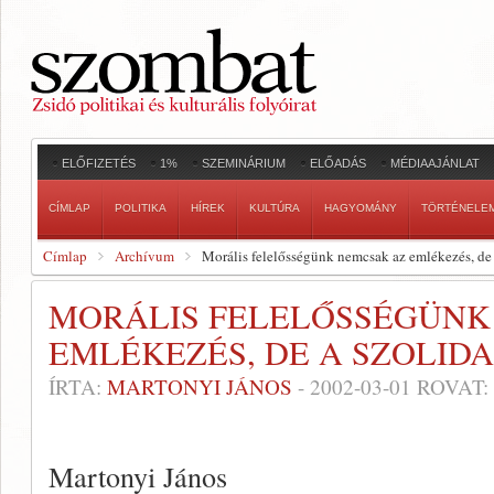
ELŐFIZETÉS
1%
SZEMINÁRIUM
ELŐADÁS
MÉDIAAJÁNLAT
CÍMLAP
POLITIKA
HÍREK
KULTÚRA
HAGYOMÁNY
TÖRTÉNELE
Címlap
Archívum
Morális felelősségünk nemcsak az emlékezés, de a
MORÁLIS FELELŐSSÉGÜNK
EMLÉKEZÉS, DE A SZOLIDA
ÍRTA:
MARTONYI JÁNOS
-
2002-03-01
ROVAT:
Martonyi János