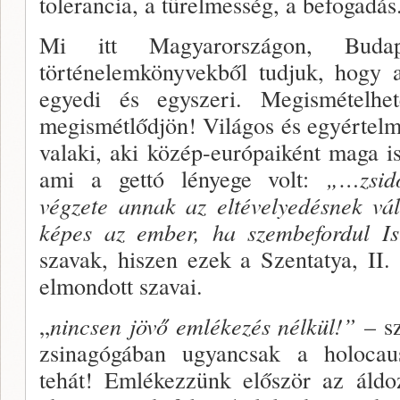
tolerancia, a türelmesség, a be­fogadás
Mi itt Magyarországon, Budap
történelemkönyvekből tudjuk, hogy a
egyedi és egyszeri. Megismételhe
megismétlődjön! Vi­lágos és egyértelm
valaki, aki közép-európaiként ma­ga i
ami a gettó lényege volt:
„…zsid
végzete annak az eltéve­lyedésnek vá
képes az ember, ha szembefordul Is­
szavak, hi­szen ezek a Szentatya, II
elmondott szavai.
„
nincsen jövő emlékezés nélkül!”
– sz
zsinagógá­ban ugyancsak a holocau
tehát! Emlékezzünk el­őször az áldo