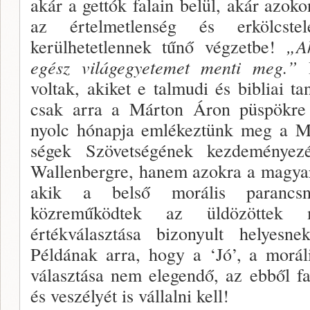
akár a gettók falain belül, akár azo
az értelmet­lenség és erkölcste
kerülhetetlennek tűnő végzetbe!
„A
egész világegye­temet menti meg.”
I
voltak, akiket e talmudi és bibliai t
csak arra a Márton Áron püspökre g
nyolc hónapja emlékez­tünk meg a M
ségek Szövetségének kezdeményez
Wallenbergre, ha­nem azokra a magyar
akik a belső morális parancs­n
közreműköd­tek az üldözöttek 
értékválasztása bizonyult helyesn
Példának arra, hogy a ‘Jó’, a moráli
választása nem elegendő, az ebből fa
és ve­szélyét is vállalni kell!