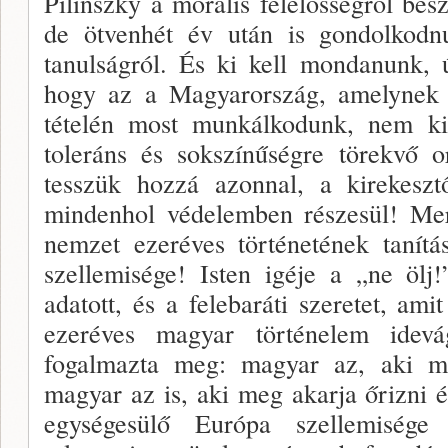
Pilinszky a morális felelősségről be­
de ötvenhét év után is gondolkodnun
tanulságról. És ki kell mondanunk, ú
hogy az a Magyarország, amely­nek 
tételén most munkálkodunk, nem ki
toleráns és sokszínű­ségre törekvő 
tesszük hozzá azonnal, a kirekeszt
mindenhol vé­delemben részesül! Mer
nemzet ezeréves történetének tanítá
szelle­misége! Isten igéje a „ne öl
adatott, és a felebaráti szeretet, ami
ezeréves magyar történelem idevág
fogalmazta meg: ma­gyar az, aki m
magyar az is, aki meg akarja őrizni 
egységesülő Európa szellemisége