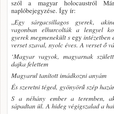
szól a ma­gyar holocaustról Már
naplóbejegyzése. Így ír:
„
Egy sárgacsillagos gyerek, akin
vagonban elhur­colták a lengyel ko
gyerek megmenekült s
egy
intézet­ben 
verset szaval, nyolc éves. A verset ő vál
‘Magyar vagyok, magyarnak szület
dajka felettem
Magyarul tanított imádkozni anyám
És szeretni téged, gyönyörű szép ha­zá
S a néhány ember a teremben, aki
sápadtan ül. A hi­deg végigszalad a ha