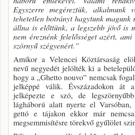
háború emlékével. Valami rendkív
Egyszerre megéreztük, alkalmunk v
tehetetlen botrányt hagy­tunk magunk 
állna is előttünk, a legszebb jövő is 
nem éreznénk fe­lelősséget azért, ami 
szörnyű szégyenért.”
Amikor a Velencei Köztársaság elöl
nevű negyedét jelölték ki a betelepü
hogy a „Ghetto nouvo” nem­csak foga
jelképpé válik. Évszázadokon át a k
jelképezte e szó, de legszörnyűb
lágháború alatt nyerte el Varsóban,
gettó e tájakon ekkor már nemcsa
megsemmisítésre törekvő gyűlö­let sz