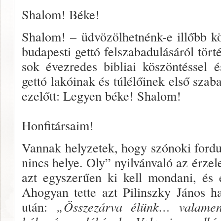
Shalom! Béke!
Shalom! – üdvözölhet­nénk-e illőbb k
buda­pesti gettó felszabadulá­sáról tö
sok évezre­des bibliai köszöntéssel
gettó lakóinak és túl­élőinek első szab
ez­előtt: Legyen béke! Sha­lom!
Honfitársaim!
Vannak helyzetek, hogy szónoki for­d
nincs he­lye. Oly” nyilvánvaló az érze
azt egyszerűen ki kell mondani, és 
Ahogyan tette azt Pilinszky János h
után:
„Összezárva élünk… va­lamen