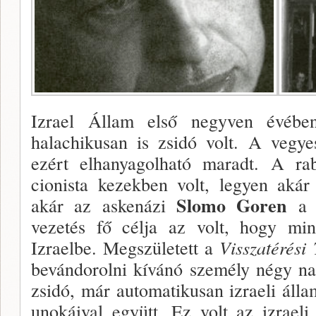
Izrael Állam első negyven évébe
halachikusan is zsi­dó volt. A vegy
ezért elhanyagolható maradt. A ra
cionista ke­zekben volt, legyen aká
Slomo Goren
akár az askenázi
a f
vezetés fő célja az volt, hogy min
Izraelbe. Megszületett a
Visszatérési
bevándorolni kívánó személy négy nag
zsidó, már au­tomatikusan izraeli álla
unokáival együtt. Ez volt az izraeli