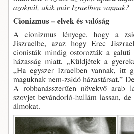
azoknál, akik már Izraelben vannak?
Cionizmus – elvek és valóság
A cionizmus lényege, hogy a zsi
Jiszraelbe, azaz hogy Erec Jiszrae
cionisták mindig ostorozták a galuti
házasság miatt. „Küldjétek a gyerek
„Ha egyszer Izraelben vannak, itt g
maguk­nak nem-zsidó házastársat.” De
A robbanásszerűen nö­vekvő arab l
szovjet bevándorló-hullám lassan, de
álmokat.