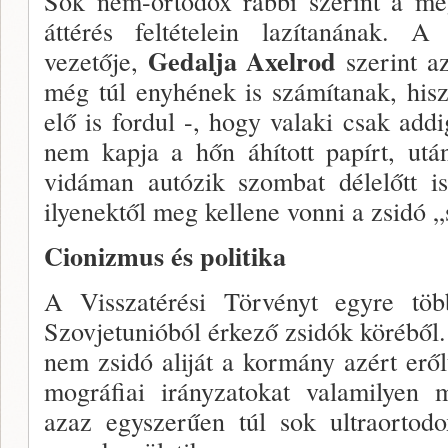
Sok nem-ortodox rabbi szerint a meg
áttérés feltételein lazítanának. A
Gedalja Axelrod
vezetője,
szerint az
még túl enyhének is számítanak, hi­s
elő is for­dul -, hogy valaki csak ad
nem kapja a hőn áhí­tott papírt, utá
vidáman autózik szombat délelőtt is
ilyenektől meg kellene vonni a zsidó „s
Cionizmus és politika
A Visszatérési Törvényt egyre több
Szovjetunióból ér­kező zsidók köréből. 
nem zsidó aliját a kormány azért eről
mográfiai irányzatokat valamilyen m
azaz egyszerű­en túl sok ultraorto