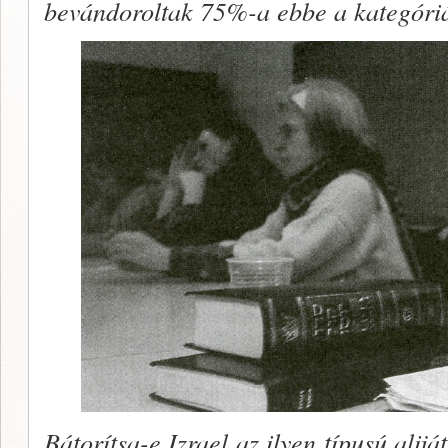
bevándoroltak 75%-a ebbe a kategóriá
Bátorítsa-e Izrael az ilyen típusú alij