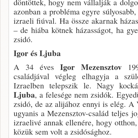
döntöttek, hogy nem vállalják a dolgot
azonban a probléma egyre súlyosabb, 
izraeli fiúval. Ha össze akarnak háza
– de hiába kötnek házasságot, ha gye
zsidó.
Igor és Ljuba
Igor Mezensztov
A 34 éves
199
családjával végleg el­hagyja a szül
Izraelben telepszik le. Nagy kocká
Ljuba
, a felesége nem zsidók. Egyed
zsidó, de az alijához ennyi is elég. A
ugyanis a Mezensztov-család teljes jog
izraelivé annak ellenére, hogy otth
közük sem volt a zsidósághoz.