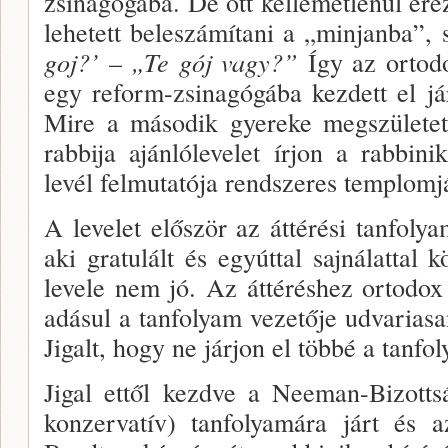
zsinagógába. De ott kelle­metlenül é
lehetett beleszámítani a „minjanba”,
goj?’
–
„Te gój vagy?”
Így az ortodo
egy reform-zsina­gógába kezdett el já
Mire a második gyereke megszületett
rab­bija ajánlólevelet írjon a rabbini
levél felmutatója rendszeres templomj
A levelet először az áttérési tanfol
aki gratulált és egyúttal sajnálattal 
levele nem jó. Az áttérés­hez ortodox 
adásul a tanfolyam vezetője udvaria­s
Jigalt, hogy ne járjon el többé a tanfo
Jigal ettől kezdve a Neeman-Bizotts
konzervatív) tanfolyamára járt és a