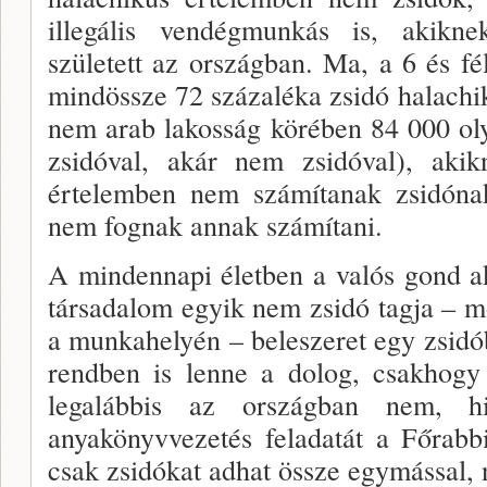
illegális vendégmun­kás is, akik
született az országban. Ma, a 6 és fél
mindössze 72 százaléka zsidó halachi
nem arab lakosság körében 84 000 ol
zsidóval, akár nem zsidóval), akik
értelemben nem számítanak zsidónak,
nem fognak annak számítani.
A mindennapi életben a valós gond ak
társada­lom egyik nem zsidó tagja – 
a munkahelyén – beleszeret egy zsidó
rendben is lenne a dolog, csakhogy
legalábbis az országban nem, h
anyakönyvvezetés feladatát a Főrabbi
csak zsidókat adhat össze egy­mással,