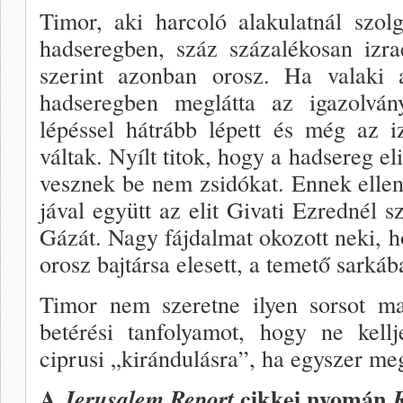
Timor, aki harcoló alakulatnál szolg
hadseregben, száz százalékosan izrae
szerint azonban orosz. Ha vala­ki 
hadseregben meglátta az igazolvány
lépéssel hátrább lépett és még az i
váltak. Nyílt titok, hogy a hadsereg el
vesznek be nem zsidókat. Ennek ellen
jával együtt az elit Givati Ezrednél s
Gázát. Nagy fájdalmat okozott neki, 
orosz bajtársa elesett, a temető sarkáb
Timor nem szeretne ilyen sorsot ma
betérési tan­folyamot, hogy ne kell
ciprusi „kirándulásra”, ha egy­szer me
A
cikkei nyomán
Jerusalem Report