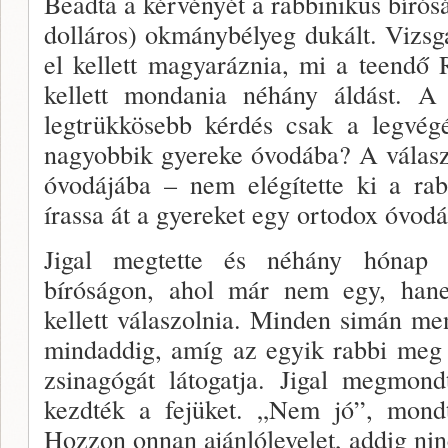
Beadta a kérvényét a rab­binikus bírós
dolláros) okmánybélyeg dukált. Vizsgáz
el kellett magyaráznia, mi a teendő 
kellett monda­nia néhány áldást. A
legtrükkösebb kérdés csak a legvég
nagyobbik gyereke óvodába? A válasz
óvodájába – nem elégítette ki a rabb
írassa át a gyereket egy orto­dox óvod
Jigal megtette és néhány hónap 
bíróságon, ahol már nem egy, hane
kellett válaszolnia. Minden si­mán m
mindaddig, amíg az egyik rabbi meg
zsinagógát látogatja. Jigal megmond
kezdték a fejüket. „Nem jó”, mon
Hozzon onnan ajánlólevelet, addig nin