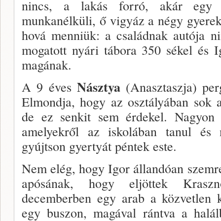
nincs, a lakás forró, akár egy
munkanélkü­li, ő vigyáz a négy gyere
hová menniük: a család­nak autója ni
mogatott nyári tábora 350 sékel és 
magának.
Násztya
A 9 éves
(Anasztaszja) per­
Elmondja, hogy az osztályában sok a
de ez senkit sem érde­kel. Nagyon 
amelyekről az iskolában tanul és 
gyújtson gyertyát péntek este.
Nem elég, hogy Igor állandóan szemre
apósának, hogy eljöttek Kraszno
decemberben egy arab a közvetlen k
egy bu­szon, magával rántva a halálb