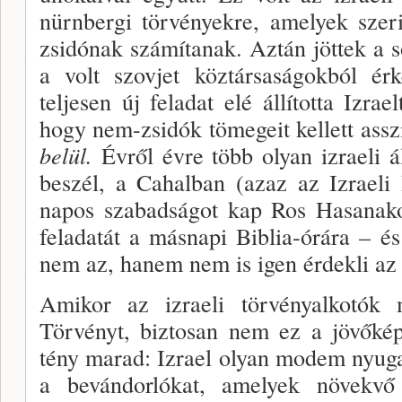
nürn­bergi törvényekre, amelyek sze
zsidónak számítanak. Aztán jöttek a s
a volt szovjet köztársaságokból ér­
teljesen új feladat elé állította Izrae
hogy nem-zsidók tömegeit kellett assz
belül.
Évről évre több olyan izraeli á
beszél, a Cahalban (azaz az Izraeli 
napos szabadságot kap Ros Hasanakor
fel­adatát a másnapi Biblia-órára –
nem az, hanem nem is igen érdekli az
Amikor az izraeli törvényalkotók m
Törvényt, bizto­san nem ez a jövőké
tény marad: Izrael olyan mo­dem nyuga
a bevándorlókat, amelyek növekvő