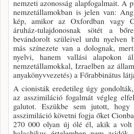
nemzeti azonosság alapfogalmait. A 
nemzetállamokban is jelen van: Ang
kép, amikor az Oxfordban vagy Ca
áruház-tulajdo­nosnak sötét a bőre
bevándorolt szüleivel urdu nyel­ven
más szí­nezete van a dolognak, mer
nyelvi, hanem vallási alapokon ál
nemzetállamokkal, Izraelben az állam
anyakönyv­vezetés) a Főrabbinátus látja
A cionisták eredetileg úgy gondolták
az asszimilá­ció fogalmát végleg elfe
galutot. Eszükbe sem jutott, hog
asszimilá­ció követni fogja őket Cionb
270 000 olyan új ólé él, akik a volt
halachikus értelem­ben nem zsidók,