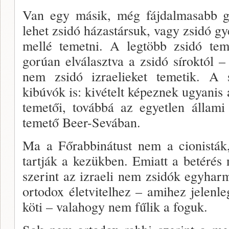
Van egy másik, még fájdalmasabb 
lehet zsidó házastársuk, vagy zsidó gy
mellé temetni. A leg­több zsidó te
gorúan elválasztva a zsidó síroktól 
nem zsidó izrae­lieket temetik. A 
kibúvók is: kivételt képeznek ugyan­is
temetői, továbbá az egyetlen állami
temető Beer-Sevában.
Ma a Főrabbinátust nem a cionisták
tartják a ke­zükben. Emiatt a betérés
szerint az izraeli nem zsidók egyhar
ortodox életvitelhez – amihez je­lenle
köti – valahogy nem fűlik a foguk.