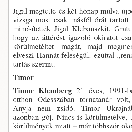
Jigal megtette és két hónap múlva új­
vizsga most csak másfél órát tartott
minősítették Jigal Klebanszkit. Gratul
hogy az áttérést igazoló okiratot cs
körülmetélteti magát, majd megme
elveszi Hannát feleségül, ezúttal „re
tartás szerint.
Timor
Timor Klemberg
21 éves, 1991-b
otthon Odesszá­ban tornatanár volt, 
Anyja nem zsidó. Timor Ukrajná­b
azonban gój. Nincs is körülmetélve, 
körülmények miatt – már többször oko