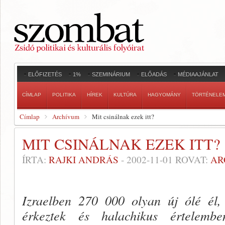
ELŐFIZETÉS
1%
SZEMINÁRIUM
ELŐADÁS
MÉDIAAJÁNLAT
CÍMLAP
POLITIKA
HÍREK
KULTÚRA
HAGYOMÁNY
TÖRTÉNELE
Címlap
Archívum
Mit csinálnak ezek itt?
MIT CSINÁLNAK EZEK ITT?
ÍRTA:
RAJKI ANDRÁS
-
2002-11-01
ROVAT:
AR
Izraelben 270 000 olyan új ólé él, 
érkeztek és halachikus értelem