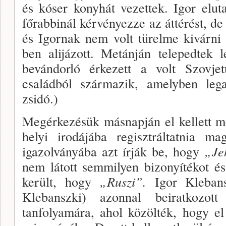
és kóser konyhát vezettek. Igor elu
főrab­binál kérvényezze az átté­rést, de 
és Igornak nem volt türelme kivárni 
ben alijázott. Metánján telepedtek
bevándorló érkezett a volt Szovjet
családból származik, amelyben le
zsidó.)
Megérkezésük másnapján el kellett m
helyi iro­dájába regisztráltatnia m
igazolványába azt írják be, hogy
„Je
nem látott semmilyen bizonyítékot é
került, hogy
„Ruszi”.
Igor Klebans
Klebanszki) azonnal beiratkozot
tanfolyamára, ahol közölték, hogy el 