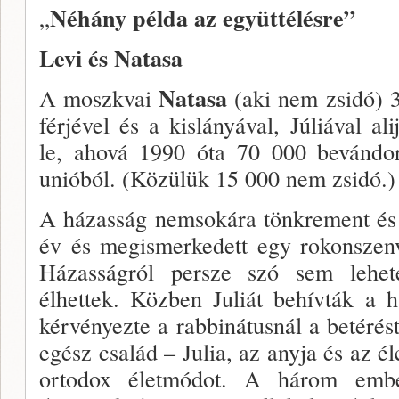
Néhány példa az együttélésre”
„
Levi és Natasa
Natasa
A moszkvai
(aki nem zsidó) 3
férjével és a kislányával, Júliával al
le, ahová 1990 óta 70 000 bevándorl
unióból. (Közülük 15 000 nem zsidó.)
A házasság nemsokára tönkrement és N
év és megismerkedett egy rokonszenve
Házasságról persze szó sem lehetet
élhettek. Közben Juliát behívták a h
kérvényezte a rabbinátusnál a betérést
egész család – Julia, az anyja és az él
ortodox életmódot. A három em­b