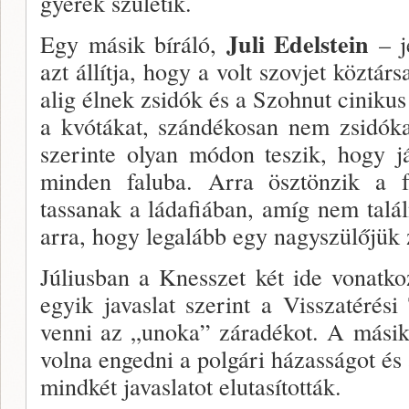
gyerek születik.
Juli Edelstein
Egy másik bíráló,
– je
azt állítja, hogy a volt szovjet köztá
alig élnek zsidók és a Szohnut cinikus
a kvótákat, szándékosan nem zsidóka
sze­rinte olyan módon teszik, hogy j
minden faluba. Ar­ra ösztönzik a f
tassanak a ládafiában, amíg nem talál
arra, hogy legalább egy nagyszülőjük z
Júliusban a Knesszet két ide vonat­koz
egyik ja­vaslat szerint a Visszatérési
venni az „unoka” zára­dékot. A másik j
volna engedni a polgári házasságot és 
mindkét javaslatot elutasították.