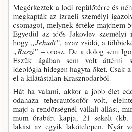
Megérkeztek a lodi repülőtérre és né
megkapták az izraeli személyi igazolv
csomagot, melynek értéke majdnem 50
Egyedül az idős Jakovlev személyi i
hogy
„Jehudi”,
azaz zsidó, a többiek
„Ruszi”
– orosz. De a dolog sem Igor
Eszük ágá­ban sem volt áttérni s
ideológia hidegen hagyta őket. Csak a
el a kilátástalan Krasznodarból.
Hát ha valami, akkor a jobb élet ed­d
odahaza te­herautósofőr volt, eleint
majd a rendőrségnél vál­lalt állást, m
mum órabért kapja, 21 sekelt (kb. 
lakást az egyik lakótelepen. Nyár va