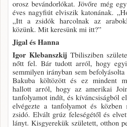
orosz bevándorlókat. Jö­vőre még eg
éves nagyfiút elviszik katonának. „H
„Itt a zsidók harcolnak az arabo
közünk. Mit keresünk mi itt?”
Jigal és Hanna
Igor Klebanszkij
Tbilisziben szüle­te
nőtt fel. Bár tudott arról, hogy eg
semmilyen irányban sem befolyásolta 
Bakuba költözött és ez mindent meg
hallott arról, hogy az amerikai Joi
tanfolyamot indít, és kíváncsi­ságból e
elvégezte a tanfo­lyamot és közben 
zsidó. Elvált grúz feleségétől és elve
lányt. Kisgyerekük született, otthon p