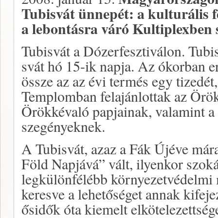
Tubisvát ünnepét: a kulturális f
a lebontásra váró Kultiplexben 
Tubisvát a Dózerfesztiválon. Tubis
svát hó 15-ik napja. Az ókorban er
össze az az évi termés egy tizedét
Templomban felajánlottak az Örö
Örökkévaló papjainak, valamint a
szegényeknek.
A Tubisvát, azaz a Fák Újéve mára
Föld Napjává” vált, ilyenkor szokás
legkülönfélébb környezetvédelmi 
keresve a lehetőséget annak kifeje
ősidők óta kiemelt elkötelezettsé