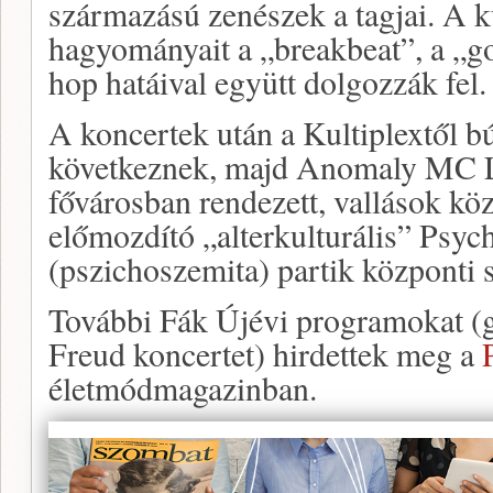
származású zenészek a tagjai. A 
hagyományait a „breakbeat”, a „g
hop hatáival együtt dolgozzák fel.
A koncertek után a Kultiplextől 
következnek, majd Anomaly MC Lo
fővárosban rendezett, vallások köz
előmozdító „alterkulturális” Psyc
(pszichoszemita) partik központi s
További Fák Újévi programokat (
Freud koncertet) hirdettek meg a
életmódmagazinban.