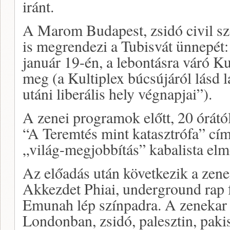
iránt.
A Marom Budapest, zsidó civil s
is megrendezi a Tubisvát ünnepét: a
január 19-én, a lebontásra váró K
meg (a Kultiplex búcsújáról lásd 
utáni liberális hely végnapjai”).
A zenei programok előtt, 20 órátó
“A Teremtés mint katasztrófa” cím
„világ-megjobbítás” kabalista elmél
Az előadás után következik a zenei
Akkezdet Phiai, underground rap 
Emunah lép színpadra. A zenekar k
Londonban, zsidó, palesztin, pakis