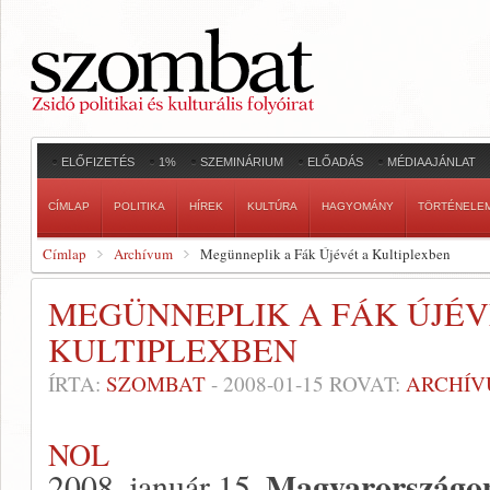
ELŐFIZETÉS
1%
SZEMINÁRIUM
ELŐADÁS
MÉDIAAJÁNLAT
CÍMLAP
POLITIKA
HÍREK
KULTÚRA
HAGYOMÁNY
TÖRTÉNELE
Címlap
Archívum
Megünneplik a Fák Újévét a Kultiplexben
MEGÜNNEPLIK A FÁK ÚJÉV
KULTIPLEXBEN
ÍRTA:
SZOMBAT
-
2008-01-15
ROVAT:
ARCHÍ
NOL
Magyarországon
2008. január 15.