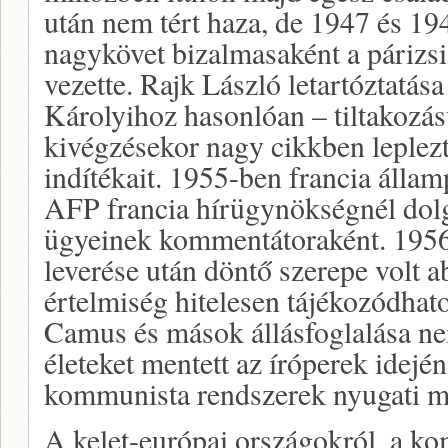
után nem tért haza, de 1947 és 19
nagykövet bizalmasaként a párizsi
vezette. Rajk László letartóztatása
Károlyihoz hasonlóan – tiltakozá
kivégzésekor nagy cikkben leplezt
indítékait. 1955-ben francia államp
AFP francia hírügynökségnél dolg
ügyeinek kommentátoraként. 1956
leverése után döntő szerepe volt a
értelmiség hitelesen tájékozódhatot
Camus és mások állásfoglalása ne
életeket mentett az íróperek idején,
kommunista rendszerek nyugati m
A kelet-európai országokról, a 