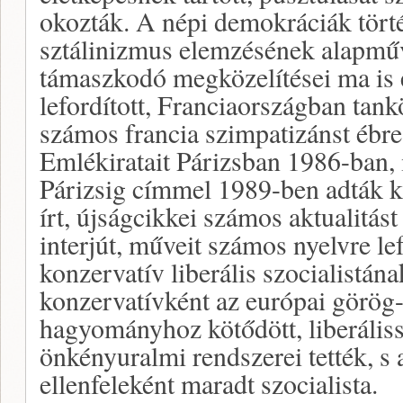
okozták. A népi demokráciák törté
sztálinizmus elemzésének alapműv
támaszkodó megközelítései ma is 
lefordított, Franciaországban tan
számos francia szimpatizánst ébres
Emlékiratait Párizsban 1986-ban,
Párizsig címmel 1989-ben adták ki
írt, újságcikkei számos aktualitást
interjút, műveit számos nyelvre lef
konzervatív liberális szocialistána
konzervatívként az európai görög
hagyományhoz kötődött, liberáliss
önkényuralmi rendszerei tették, s 
ellenfeleként maradt szocialista.