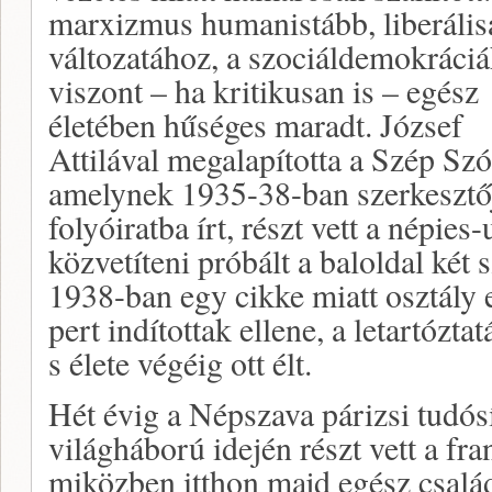
marxizmus humanistább, liberáli
változatához, a szociáldemokráci
viszont – ha kritikusan is – egész
életében hűséges maradt. József
Attilával megalapította a Szép Szó
amelynek 1935-38-ban szerkesztőj
folyóiratba írt, részt vett a népies
közvetíteni próbált a baloldal két
1938-ban egy cikke miatt osztály e
pert indítottak ellene, a letartózt
s élete végéig ott élt.
Hét évig a Népszava párizsi tudósí
világháború idején részt vett a fra
miközben itthon majd egész család