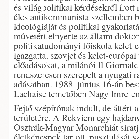
és világpolitikai kérdésekről írott
éles antikommunista szellemben bí
ideológiáját és politikai gyakorlat
műveiért elnyerte az állami doktor
politikatudományi főiskola kelet-
igazgatta, szovjet és kelet-európai
előadásokat, a milánói Il Giornale 
rendszeresen szerepelt a nyugati 
adásaiban. 1988. június 16-án bes
Lachaise temetőben Nagy Imre-e
Fejtő szépírónak indult, de áttért
területére. A Rekviem egy hajdanv
Osztrák-Magyar Monarchiát siratja
életképesnek tartott, pusztulását s