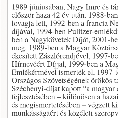
1989 júniusában, Nagy Imre és tár
először haza 42 év után. 1988-ban
lovagja lett, 1992-ben a francia 
díjával, 1994-ben Pulitzer-emlékdí
ben a Nagykövetek Díját, 2001-be
meg. 1989-ben a Magyar Köztárs
ékesített Zászlórendjével, 1997-
Hírnevéért Díjjal, 1999-ben a Ma
Emlékérmével ismerték el, 1997-t
Országos Szövetségének örökös t
Széchenyi-díjat kapott “a magyar 
fejlesztésében – különösen a haza
és megismertetésében – végzett k
munkásságáért és közéleti szerepv