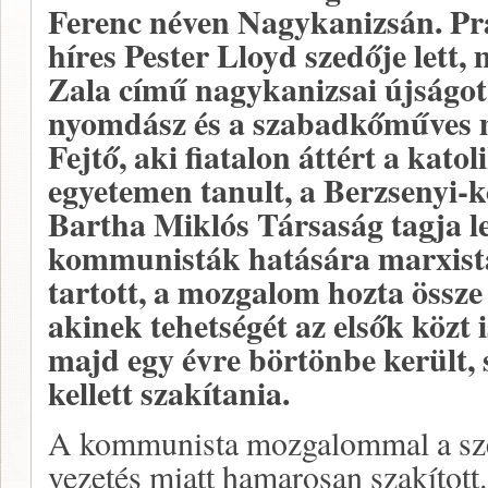
Ferenc néven Nagykanizsán. Prá
híres Pester Lloyd szedője lett,
Zala című nagykanizsai újságot
nyomdász és a szabadkőműves m
Fejtő, aki fiatalon áttért a kato
egyetemen tanult, a Berzsenyi-k
Bartha Miklós Társaság tagja let
kommunisták hatására marxist
tartott, a mozgalom hozta össze J
akinek tehetségét az elsők közt 
majd egy évre börtönbe került,
kellett szakítania.
A kommunista mozgalommal a sz
vezetés miatt hamarosan szakított