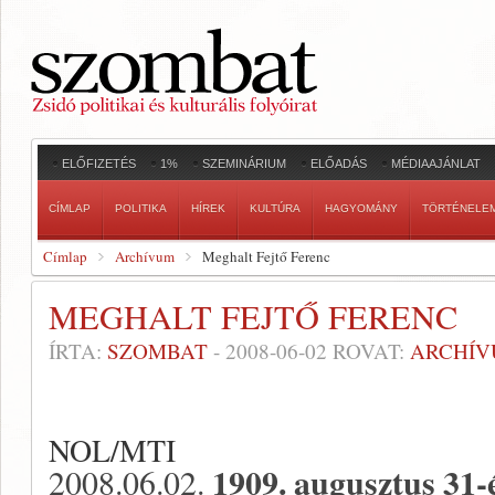
ELŐFIZETÉS
1%
SZEMINÁRIUM
ELŐADÁS
MÉDIAAJÁNLAT
CÍMLAP
POLITIKA
HÍREK
KULTÚRA
HAGYOMÁNY
TÖRTÉNELE
Címlap
Archívum
Meghalt Fejtő Ferenc
MEGHALT FEJTŐ FERENC
ÍRTA:
SZOMBAT
-
2008-06-02
ROVAT:
ARCHÍ
NOL/MTI
1909. augusztus 31-é
2008.06.02.