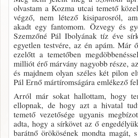
olvastam a Kozma utcai temető közel 
végző, nem létező kisipa­rosról, a
akadt egy fantomom. Özvegy és gy
Szemzőné Pál Ibolyának tíz éve sírköv
egyetlen testvére, az én apám. Már ő
ezelőtt a temetőben megdöbbenéssel
milliót érő márvány na­gyobb része, a
és majdnem olyan széles két pilon e
Pál Ernő mártíromságára emlékező feli
Arról már sokat hallottam, hogy te
ellopnak, de hogy azt a hivatal tu
temető vezetősége ugyanis meg­bízo
adta, hogy a sírkövet az ő engedélyükk
barátnő örökösének mondta magát, s 