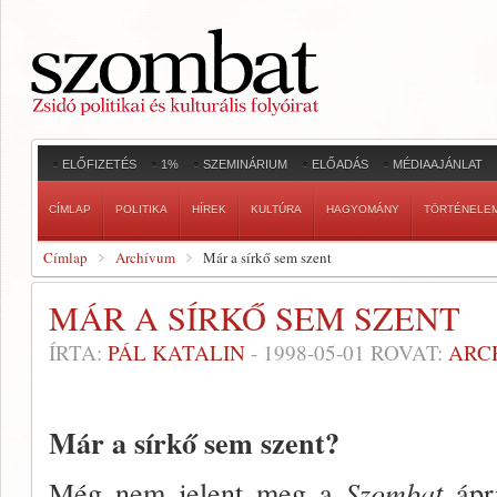
ELŐFIZETÉS
1%
SZEMINÁRIUM
ELŐADÁS
MÉDIAAJÁNLAT
CÍMLAP
POLITIKA
HÍREK
KULTÚRA
HAGYOMÁNY
TÖRTÉNELE
Címlap
Archívum
Már a sírkő sem szent
MÁR A SÍRKŐ SEM SZENT
ÍRTA:
PÁL KATALIN
-
1998-05-01
ROVAT:
ARC
Már a sírkő sem szent?
Még nem jelent meg a
Szombat
ápri