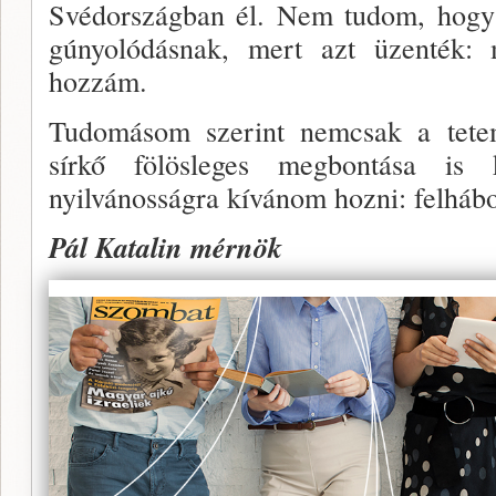
Svédországban él. Nem tudom, hogy 
gúnyo­lódásnak, mert azt üzenték: 
hozzám.
Tudomásom szerint nemcsak a tete
sírkő fölös­leges megbontása is 
nyilvánosságra kívánom hozni: felhábor
Pál Katalin mérnök