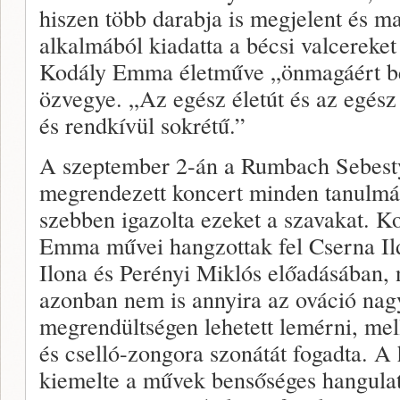
hiszen több darabja is megjelent és m
alkalmából kiadatta a bécsi valcereket
Kodály Emma életműve „önmagáért bes
özvegye. „Az egész életút és az egész
és rendkívül sokrétű.”
A szeptember 2-án a Rumbach Sebesty
megrendezett koncert minden tanulmá
szebben igazolta ezeket a szavakat. K
Emma művei hangzottak fel Cserna Ild
Ilona és Perényi Miklós előadásában, n
azonban nem is annyira az ováció nag
megrendültségen lehetett lemérni, mell
és cselló-zongora szonátát fogadta. A
kiemelte a művek bensőséges hangulatá