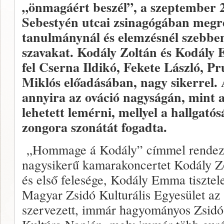
„önmagáért beszél”, a szeptember
Sebestyén utcai zsinagógában megr
tanulmánynál és elemzésnél szebben
szavakat. Kodály Zoltán és Kodál
fel Cserna Ildikó, Fekete László, Pr
Miklós előadásában, nagy sikerrel.
annyira az ováció nagyságán, mint
lehetett lemérni, mellyel a hallgatós
zongora szonátát fogadta.
„Hommage á Kodály” címmel rendez
nagysikerű kamarakoncertet Kodály Z
és első felesége, Kodály Emma tisztele
Magyar Zsidó Kulturális Egyesület az 
szervezett, immár hagyományos Zsidó