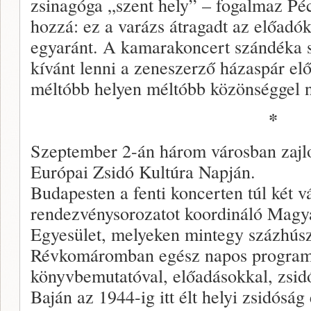
zsinagóga „szent hely” – fogalmaz Péc
hozzá: ez a varázs átragadt az előadó
egyaránt. A kamarakoncert szándéka s
kívánt lenni a zeneszerző házaspár elő
méltóbb helyen méltóbb közönséggel n
*
Szeptember 2-án három városban zajl
Európai Zsidó Kultúra Napján.
Budapesten a fenti koncerten túl két v
rendezvénysorozatot koordináló Magya
Egyesület, melyeken mintegy százhúsz
Révkomáromban egész napos program z
könyvbemutatóval, előadásokkal, zsidó
Baján az 1944-ig itt élt helyi zsidóság 