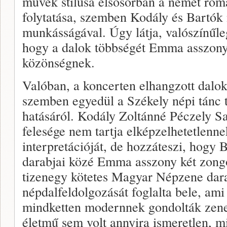
művek stílusa elsősorban a német roma
folytatása, szemben Kodály és Bartók 
munkásságával. Úgy látja, valószínűle
hogy a dalok többségét Emma asszony
közönségnek.
Valóban, a koncerten elhangzott dalok
szemben egyedül a Székely népi tánc t
hatásáról. Kodály Zoltánné Péczely Sa
felesége nem tartja elképzelhetetlenn
interpretációját, de hozzáteszi, hog
darabjai közé Emma asszony két zongo
tizenegy kötetes Magyar Népzene dara
népdalfeldolgozását foglalta bele, ami
mindketten modernnek gondolták zen
életmű sem volt annyira ismeretlen, mi