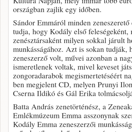
Kultúra Napján, mely immár több eur
országban zajlik egy időben.
Sándor Emmáról minden zeneszerető
tudja, hogy Kodály első feleségeként,
zenésztársaként milyen sokkal járult 
munkásságához. Azt is sokan tudják, h
zeneszerző volt, művei azonban a na
ismeretlenek voltak, mivel keveset ját
zongoradarabok megismertetéséért nag
ben megjelent CD, melyen Prunyi Ilo
Cserna Ildikó és Gál Erika tolmácsol
Batta András zenetörténész, a Zeneak
Emlékmúzeum Emma asszonynak szentel
Kodály Emma zeneszerzői munkásságá