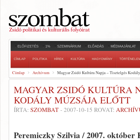
ELŐFIZETÉS
1%
SZEMINÁRIUM
ELŐADÁS
MÉDIAAJÁNLAT
CÍMLAP
POLITIKA
HÍREK
KULTÚRA
HAGYOMÁNY
TÖRTÉNELE
Címlap
Archívum
Magyar Zsidó Kultúra Napja – Tisztelgés Kodály
MAGYAR ZSIDÓ KULTÚRA N
KODÁLY MÚZSÁJA ELŐTT
ÍRTA:
SZOMBAT
-
2007-10-15
ROVAT:
ARCHÍ
Peremiczky Szilvia / 2007. október