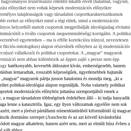
ó a hagyományos
leszármazási elitektől
inkább elvett (hatalmat, vagyont,
mazási előnyüket nem voltak képesek moder­nizációs előnyökre
személyes tulajdonságok vagy társadalmi csoportkarakterisztikumok
bb ezeket az előnyöket mind a régi elitek, mind a modernizációs
yos helyzetből star­tolt csoportok megpróbálják ideológiailag elvitatni
riminációtól a rivális cso­portok megsemmisítéséig) korrigálni. A politika
gyverzetével egyetemben – ma is efféle korrekcióra irányul, nevezetesen
át fikciós-mitologikus) alapon része­sítsék előnyben az új modernizációs
 lecsúszó vállalkozói és politikai csopor­tokat. A „magyar” magyarok
ernizáció nem abban különbözik az éppen zajló s persze nem épp
 hogy
hatékonyabb, kevesebb áldozatot kíván, emberségesebb, hanem
tásban lemarad­tak, rosszabb képességűek, ügyetlenebbek hajtanák
 a „magyar” magyarok pártja jusson hatalomra és mondja meg, „ki a
itet politikai-ideológiai alapon regrutálják. Noha valamely politikai
oportok modernizációs előnyhöz juttatása szempontjából ennek a
 a magyar társadalom többségének érdekében álló – ki tudja hanyadik
ga lenne a katasztrófa. Igaz, egy ilyen változatnak egyelőre nem sok
zért, mert a jórészt pártállami nómenklatúrából kiformálódó új magyar
játszik domináns szerepet (Auschwitz és az azt követő kivándorlási
lódott magyar alkatelem, hanem azért sem, mert az elmúlt húsz évben a
é vált ahhoz,