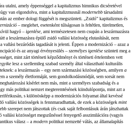
ra utalni, amely éppenséggel a kapitalizmus himnikus di­cséretével
EMLÉKTÁBLÁT ÁL
gy van elgondolva, mint a kapitalizmusnál
mod­ernebb
társadalmi
A KÖRÖSTARCSÁRÓ
tán az ember dologi függését is megszünteti. „Zsidó” kapitalizmus és
ELHURCOLT ZSIDÓ
rn­izáció
– meglehet, esetenként túlságosan is feltétlen, türel­metlen,
TISZTELETÉRE
kívül hagyó –
igenlése,
ami természetesen nem csupán a leszármazásra
ütt
a leszármazásra épülő zsidó vallási közösség elutasítását, nem
 vallási bezáródás tagadását is jelenti. Éppen a modernizáció – azaz a
ancipáció és az anyagi érvé­nyesülés –
személyes igenlése
szünteti meg a
össéget, mint zárt történeti képződ­ményt és történeti értelemben vett
egyike
lesz a szellemileg szabad személy által választható kulturális
eteknek: a leszármazás – egy nem származási közösségben, amilyen
a
m a sze­mély életformáját, sem gondolkodásmódját, sem sorsát nem
meghatározási kísér­let nem más, mint a személyes szabadság és a
vagy más politikai nemzet megteremtésének kiindulópontja, mint azt a
periférikusán, s különösképp a modernizációs folyamat által kevéssé
sidó vallási közösségek is fennmaradhattak, de ezek a közösségek
mint
b szerepet nem játszottak (és csak saját felbom­lásuk árán játszhattak
ó vallási közösséget megszűnéssel fenyegető asszimi­lációra (vagyis
n­tikus válasz – a
modern
politikai nemzetté válás, az álla­malapítás