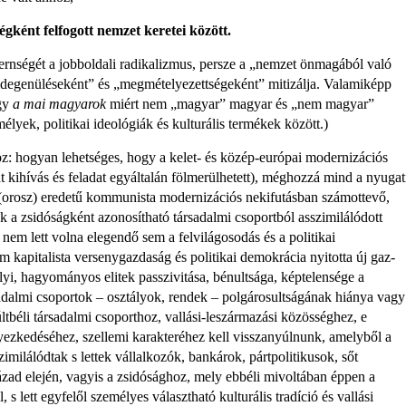
gként felfogott nemzet keretei között.
nségét a jobboldali radikalizmus, persze a „nemzet önmagából való
lidegenüléseként” és „megmételyezettségeként” mitizálja. Valamiképp
ogy
a mai magyarok
miért nem „magyar” magyar és „nem magyar”
lyek, politikai ideológiák és kultu­rális termékek között.)
z: hogyan lehet­séges, hogy a kelet- és közép-európai modernizációs
t kihívás és feladat egyál­talán fölmerülhetett), méghozzá mind a nyugat
ti (orosz) eredetű kommunista mo­dernizációs nekifutásban számottevő,
k a zsidóságként azonosítható társadalmi csoportból asszimilálódott
m lett volna elegendő sem a felvilágosodás és a politikai
 kapitalista versenygazdaság és politikai demokrácia nyitotta új gaz­
elyi, hagyományos elitek passzivitása, bénultsága, képtelensége a
rsadalmi csoportok – osztályok, rendek – polgárosultságának hiánya vagy
béli társadalmi csoporthoz, vallási-­leszármazási közösséghez, e
lyezkedéséhez, szellemi karakteréhez kell visszanyúl­nunk, amelyből a
milálódtak s lettek vállalkozók, bankárok, pártpolitikusok, sőt
zázad elején, vagyis a zsidósághoz, mely ebbéli mivoltában éppen a
s lett egyfelől személyes választ­ható kulturális tradíció és vallási