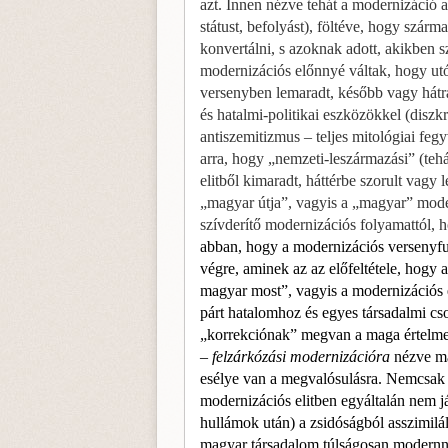
azt. Innen nézve tehát a modernizáci
státust, befolyást), föltéve, hogy szár
konvertálni, s azoknak adott, akikben 
modernizációs előnnyé váltak, hogy utó
versenyben lemaradt, később vagy hátrán
és ha­talmi-politikai eszközökkel (diszk
antiszemi­tizmus – teljes mitológiai fe
arra, hogy „nem­zeti-leszármazási” (teh
elitből kimaradt, hát­térbe szorult vagy
„magyar útja”, vagyis a „ma­gyar” mod
szívderítő modernizációs folyamattól,
abban, hogy a modernizációs versenyfu
végre, aminek az az előfeltétele, hogy
magyar most”, vagyis a modernizációs el
párt hatalomhoz és egyes társadalmi cs
„korrekciónak” megvan a maga értelme,
–
felzárkózási modernizációra
nézve ma
esélye van a megvalósulásra. Nemcsak a
moder­nizációs elitben egyáltalán nem 
hullámok után) a zsidóságból asszimilá
magyar társadalom túl­ságosan modernn