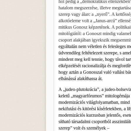
hol pedig a „demokratikus ellenzékben”
hatalom megszerzése, illetve megtartása
szerep vagy álarc a „nyerő”. A kettőss
alkotóeleme volt a „Janus-arcú” ellensé
mitikus Gonosz képzetének. A politikai
mitológiától: a Gonoszt mindig valamely
csoport alakjában igyekszik megsemmis
egyáltalán nem véletlen és felesleges
üdvrendileg feltételezett szerepe, s ame
mindent meg kell tennie, hogy távol tart
elképzelését racionalizálja és megfor­dít
hogy aztán a Gonosszal való vallási b
elbánássá alakíthassa át.
A „judeo-plutokrácia”, a judeo-bolseviz
keletű „magyarfórumos” mitologémája vé
modernizációs világfo­lyamatban, mind 
nekifutási és kitörési kísérletekben, a 
modernizációs kurzusban jelentős, esete
sítható társadalmi csoportból asszimilá
szerep” volt és személyek –