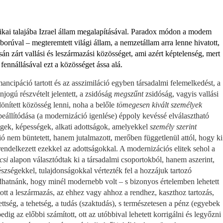
litikai talajába Izrael állam megalapításával. Paradox módon a modem
orúval – megteremtett világi állam, a nemzetállam arra lenne hivatott,
án zárt vallási és leszármazási kö­zösséget, ami azért képtelenség, mert
fennállásával ezt a közösséget ássa alá.
ncipáció tartott és az asszimiláció egyben társadalmi felemelkedést, a
njogú részvételt jelentett, a zsidóság
megszűnt
zsidóság, vagyis vallási
önített közösség lenni, noha a be­lőle
tömegesen kivált személyek
beállítódása (a modernizáció igenlése) éppoly kevéssé elválasztható
ségek, képességek, alkati adottságok, amelyekkel
személy szerint
ó nem bün­tetett, hanem jutalmazott, merőben függetlenül attól, hogy ki
endelkezett ezekkel az adottságokkal. A modernizációs elitek sehol a
csi
alapon választódtak ki a tár­sadalmi csoportokból, hanem aszerint,
szségekkel, tulajdonságokkal vértezték fel a hozzájuk tartozó
hat­nánk, hogy minél modernebb volt – s bizonyos értelemben lehetett
tt a leszár­mazás, az ehhez vagy ahhoz a rendhez, kaszthoz tartozás,
ettség, a tehetség, a tudás (szaktudás), s természetesen a pénz (egyebek
edig az előbbi számított, ott az utóbbival lehetett korrigálni és legyőzni