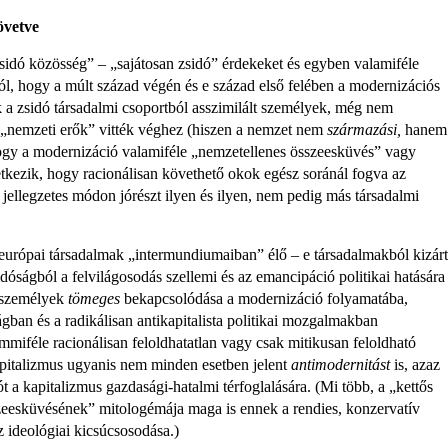
övetve
zsidó közösség” – „sajátosan zsidó” érdekeket és egyben valamiféle
ól, hogy a múlt század végén és e század első felében a modernizációs
ak a zsidó társadalmi csoportból asszi­milált személyek, még nem
 „nemzeti erők” vitték véghez (hiszen a nemzet nem
származási,
hanem
gy a modernizáció valamiféle „nemzetellenes összees­küvés” vagy
kezik, hogy racionálisan követhető okok egész soránál fogva az
jellegzetes módon jórészt ilyen és ilyen, nem pedig más társadalmi
európai társadal­mak „intermundiumaiban” élő – e társadalmakból kizárt
idóságból a felvilá­gosodás szellemi és az emancipáció politikai hatására
ó személyek
tömeges
bekap­csolódása a modernizáció folyamatába,
ágban és a radikálisan antikapitalista politikai mozgalmakban
mmiféle racionálisan feloldhatatlan vagy csak mitikusan feloldható
apitalizmus ugyanis nem minden esetben jelent
antimodernitást
is, azaz
t a kapi­talizmus gazdasági-hatalmi térfoglalására. (Mi több, a „kettős
szeesküvésének” mitologémája maga is ennek a rendies, konzervatív
 ideológiai kicsúcsosodása.)