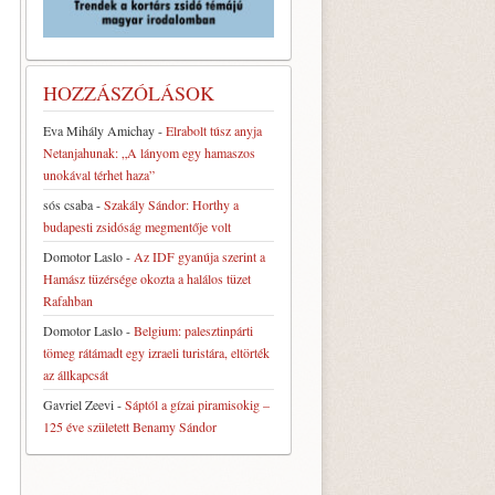
HOZZÁSZÓLÁSOK
Eva Mihály Amichay
-
Elrabolt túsz anyja
Netanjahunak: „A lányom egy hamaszos
unokával térhet haza”
sós csaba
-
Szakály Sándor: Horthy a
budapesti zsidóság megmentője volt
Domotor Laslo
-
Az IDF gyanúja szerint a
Hamász tüzérsége okozta a halálos tüzet
Rafahban
Domotor Laslo
-
Belgium: palesztinpárti
tömeg rátámadt egy izraeli turistára, eltörték
az állkapcsát
Gavriel Zeevi
-
Sáptól a gízai piramisokig –
125 éve született Benamy Sándor