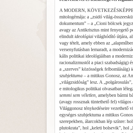
A MODERN, KÖVETKEZÉSKÉPPEN politi
mitologémája: a „zsidó világ-összeeskü
dokumentum” – a „Cioni bölcsek jegyz
avagy az Antikrisztus mint fenyegető p
elindult
ideológiai
világhódító útjára, a
vagy tételt, amely ebben az „alap­műbe
versenyfutásban lemaradt, a modernizá
kális politikai ideológiáiban a moderni
racionaliz­mustól a piaci szabadságig) 
a „szerves” közösségek felbomlásáig)
i
szubjektuma
– a mitikus Gonosz, az Ant
„világzsidóság” lesz. A „polgárosulás”
e mitologikus politikai olvasatban léle
semmi sem véletlen,
amelyben bármi bár
(avagy rossznak tüntethető fel) világos
Világgonosz ténykedéseire vezethető vi
egységes szubjektuma a mitikus Gonosz
szerepekben, álarcokban lép színre: hol
plutokrata”, hol „keleti bolsevik”, hol