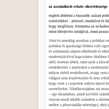
az asszimiláció relatív sikertelensége
segített átültetni a huszadik század po
eszközök­kel – pénzzel, munkával és háb
hogy megőrizze, fenntartsa az archaikus
mind létrejövési mód­jával, mind puszta 
Ahol és ameddig azonban a politikai ema
politi­kai és gazdasági életben való egye
és származási alapon elkülönült és elkül
modernizációval kapcsola­tos általános 
attól,
honnan
jöttek, mint azok a kész­
rendelkeztek s amelyeket a modernizáci
milyen okból rendelkezett, avagy nem r
világon nem
leszármazási
és nem
erköl
hogy ezek a csoportok milyen típusú ké
személyeket. Általánosságban azt mond
– egy társadalom, annál kevésbé számíto
viszont annál inkább számított a ráterm
mellett a pénzcsinálás tehetsége), ahol p