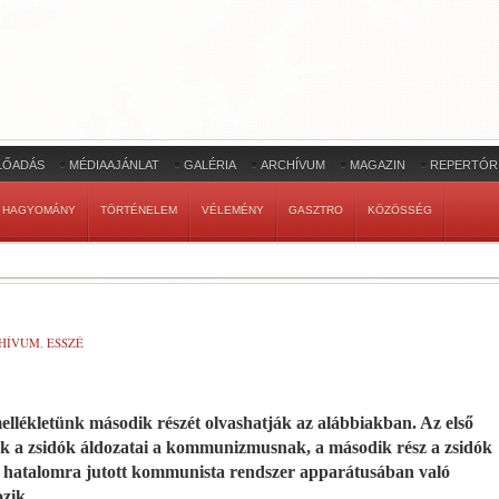
LŐADÁS
MÉDIAAJÁNLAT
GALÉRIA
ARCHÍVUM
MAGAZIN
REPERTÓR
HAGYOMÁNY
TÖRTÉNELEM
VÉLEMÉNY
GASZTRO
KÖZÖSSÉG
HÍVUM
,
ESSZÉ
lékletünk második részét olvashatják az alábbiakban. Az első
ak a zsidók áldozatai a kommunizmusnak, a második rész a zsidók
atalomra jutott kommunista rendszer apparátusában való
ozik.