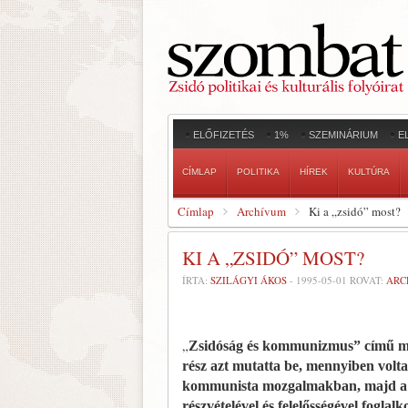
ELŐFIZETÉS
1%
SZEMINÁRIUM
E
CÍMLAP
POLITIKA
HÍREK
KULTÚRA
Címlap
Archívum
Ki a „zsidó” most?
KI A „ZSIDÓ” MOST?
ÍRTA:
SZILÁGYI ÁKOS
-
1995-05-01
ROVAT:
ARC
„
Zsidóság és kommunizmus” című mel
rész azt mutatta be, mennyiben volt
kommunista mozgalmakban, majd a h
részvételével és felelősségével foglalk