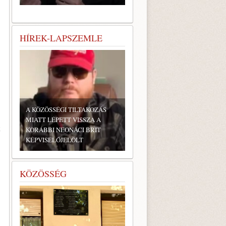
HÍREK-LAPSZEMLE
A KÖZÖSSÉGI TILTAKOZÁS
MIATT LÉPETT VISSZA A
KORÁBBI NEONÁCI BRIT
KÉPVISELŐJELÖLT
KÖZÖSSÉG