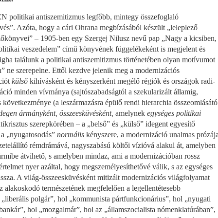
kai an­tiszemitizmus legfőbb, mintegy összefoglaló
vés”. Azóta, hogy a cári Ohrana megbízásából készült „leleplező
őkönyvei” – 1905-ben egy Szergej Nilusz nevű pap „Nagy a kicsiben,
olitikai veszedelem” című könyvének füg­gelékeként is megjelent és
ligha találunk a politikai antiszemitizmus történe­tében olyan motívumot
n” ne szerepelne. Ettől kezdve jelenik meg a moder­nizációs
ciót
külső
kihívásként és kényszerként megélő régiók és országok radi­
záció minden vívmá­nya (sajtószabadságtól a szekularizált államig,
és következménye (a leszár­mazásra épülő rendi hierarchia összeomlásátó
degen ármányként, összeeskü­vésként,
amelynek
egységes politikai
ikrisztus szerepkörében – a „belső” és „külső” idegent egyesítő
, a „nyugatosodás”
normális
kényszere, a moder­nizáció unalmas prózáj
gzetelállító rémdrámává, nagyszabású költői vízióvá alakul át, amelyben
mibe átvihető, s amelyben mindaz, ami a modernizá­cióban rossz
 értelmet nyer azáltal, hogy megszemélyesíthetővé válik, s az egységes
ssza. A világ-össze­esküvésként mitizált modernizációs világfolyamat
 alakoskodó természetének megfelelően a legellentétesebb
 „liberális polgár”, hol „kommunista pártfunkcionárius”, hol „nyugati
 „bankár”, hol „mozgalmár”, hol az „államszocialista nómenklatúrában”,