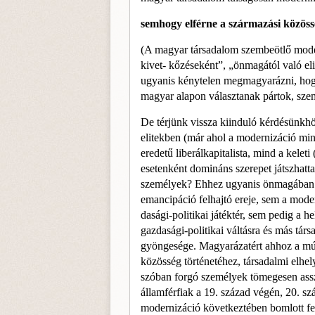
semhogy elférne a származási közössé
(A magyar társadalom szembeötlő moder
kivet- kőzéseként”, „önmagától való e
ugyanis kény­telen megmagyarázni, h
magyar alapon vá­lasztanak pártok, szemé
De térjünk vissza kiinduló kérdésünkhö
elitek­ben (már ahol a modernizáció min
eredetű liberálkapitalista, mind a kele
esetenként domináns szerepet játszhatta
személyek? Ehhez ugyanis ön­magában ne
emancipáció felhajtó ereje, sem a modem
dasági-politikai játéktér, sem pedig a h
gazdasági­-politikai váltásra és más tá
gyöngesége. Ma­gyarázatért ahhoz a múlt
közösség történetéhez, társadal­mi elhe
szóban forgó személyek tömegesen asszi­
államférfiak a 19. század végén, 20. s
modernizáció következtében bomlott fel, 