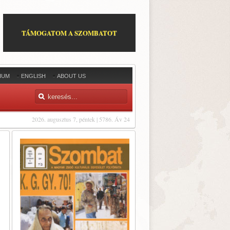
TÁMOGATOM A SZOMBATOT
IUM
ENGLISH
ABOUT US
2026. augusztus 7, péntek | 5786. Áv 24