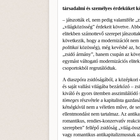
társadalmi és személyes érdeküket k
– játszották el, nem pedig valamiféle „
„világkö­zösség” érdekeit követve. Abb
elitekben számot­tevő szerepet játszott
következik, hogy a moder­nizációt nem
politikai
közösség), még kevésbé az, ho
„zsidó ármány”, hanem csupán az követ
egymást váltogató modernizációs elitek 
csoportokból regrutálódtak.
A diaszpóra zsidóságából, a középkori 
és saját vallási világába bezárkózó – zs
kiváló és gyors ütemben asszimilálód
tömeges
részvétele a kapitalista gazdas
kétségkívül nem a véletlen műve, de se
ellentmondást nem tartalmaz. Az antik
ro­mantikus, rendies-konzervatív reakció
szerepben” fellépő zsidóság „világ-ös
vagy romantikus antikapitalizmusnak az