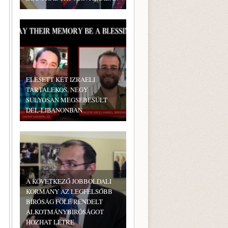
ELESETT KÉT IZRAELI
TARTALÉKOS, NÉGY
SÚLYOSAN MEGSEBESÜLT
DÉL-LIBANONBAN
A KÖVETKEZŐ JOBBOLDALI
KORMÁNY AZ LEGFELSŐBB
BÍRÓSÁG FÖLÉ RENDELT
ALKOTMÁNYBÍRÓSÁGOT
HOZHAT LÉTRE