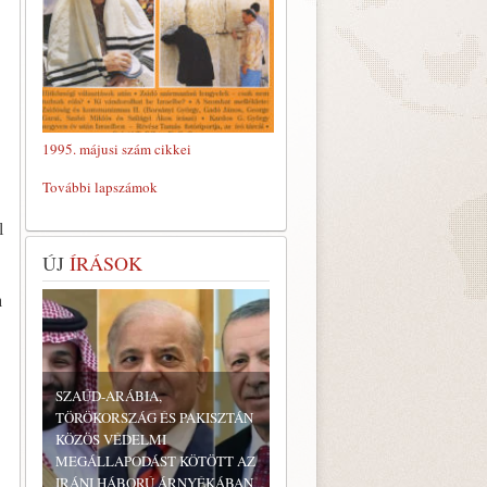
1995. májusi szám cikkei
További lapszámok
l
ÚJ
ÍRÁSOK
a
SZAÚD-ARÁBIA,
TÖRÖKORSZÁG ÉS PAKISZTÁN
KÖZÖS VÉDELMI
MEGÁLLAPODÁST KÖTÖTT AZ
IRÁNI HÁBORÚ ÁRNYÉKÁBAN