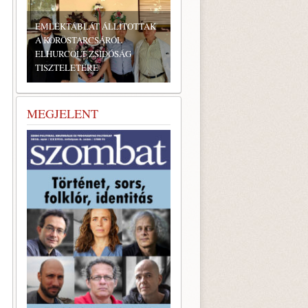
LÍTOTTAK
L
SÁG
BONYHÁDI ZSIDÓ NAPOK
MEGJELENT