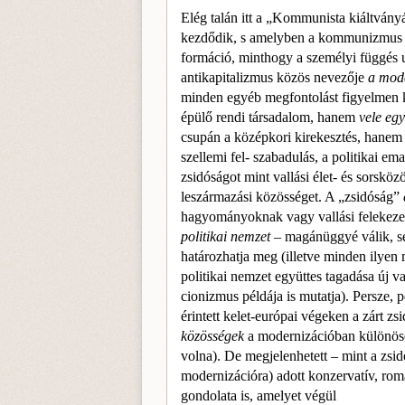
Elég talán itt a „Kommunista kiáltványá
kezdődik, s amelyben a kommunizmus ú
formáció, minthogy a személyi függés u
antikapitalizmus közös nevezője
a mode
minden egyéb megfontolást figyelmen 
épülő rendi társadalom, hanem
vele egy
csupán a középkori kirekesztés, hanem a
szellemi fel- szabadulás, a politikai em
zsidóságot mint vallási élet- és sorsköz
leszármazási közösséget. A „zsidóság”
hagyományoknak vagy vallási feleke­z
politikai nemzet –
magánüggyé válik, se
határozhatja meg (illetve minden ilyen 
politikai nemzet együttes tagadása új 
cionizmus példája is mutatja). Persze, 
érintett kelet-európai végeken a zárt z
közösségek
a modernizációban különöseb
volna). De megjelenhetett – mint a zsid
modernizációra) adott konzervatív, roma
gondolata is, amelyet végül