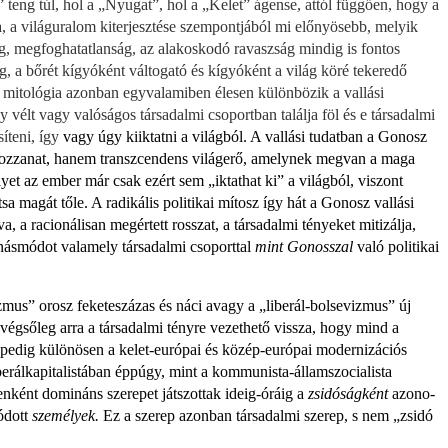
 teng túl, hol a „Nyugat”, hol a „Kelet” ágense, attól függően, hogy a
, a világ­uralom kiterjesztése szempontjából mi előnyösebb, melyik
ég, megfoghatatlanság, az alakoskodó ravaszság mindig is fontos
g, a bőrét kígyóként váltogató és kígyó­ként a világ köré tekeredő
 mitológia azonban egyvalamiben élesen külön­bözik a vallási
 vélt vagy valóságos társadalmi csoportban találja föl és e tár­sadalmi
íteni, így
vagy úgy kiiktatni a világból. A vallási tudatban a Gonosz
 mozzanat, hanem transzcendens világerő, amelynek megvan a maga
lyet az ember már csak ezért sem „iktathat ki” a világból, viszont
sa magát tőle. A radikális politikai mítosz így hát a Gonosz vallási
va, a racionálisan megértett rosszat, a társadalmi tényeket mitizálja,
ánásmódot valamely társadalmi csoporttal
mint Gonosszal
való politikai
mus” orosz feke­teszázas és náci avagy a „liberál-bolsevizmus” új
gsőleg arra a társadalmi tény­re vezethető vissza, hogy mind a
pedig különösen a kelet-európai és közép­-európai modernizációs
liberálkapitalistában éppúgy, mint a kommunista-államszocialista
nként domi­náns szerepet játszottak ideig-óráig a
zsidóságként
azono­
lódott
személyek.
Ez a szerep azonban társadalmi szerep, s nem „zsidó