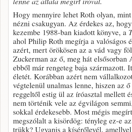
lenne az általa megírt íróval.
Hogy mennyire lehet Roth olyan, mi
nézni csakugyan. Az érdekes az, hogy 
kezembe 1988-ban kiadott könyve, a
T
ahol Philip Roth megírja a valóságos é
azért, mert örökösen az a vád vagy föl
Zuckerman az ő, meg hát elsősorban A
ebből már rengeteg baja származott. It
életét. Korábban azért nem vállalkozot
végtelenül unalmas lenne, hiszen az ő 
reggeltől estig ül az íróasztal mellett
nem történik vele az égvilágon semm
sokkal érdekesebb. Most mégis megírt
megszólalt a kisördög: tényleg ez-e az
trükk? Ugyanis a kísérőlevél, amellyel 