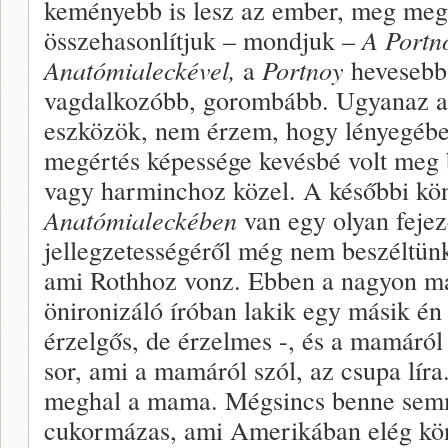
keményebb is lesz az ember, meg meg
összehasonlítjuk – mondjuk –
A Portn
Anatómialeckével,
a
Portnoy
hevesebb,
vagdalkozóbb, gorombább. Ugyanaz a 
eszközök, nem érzem, hogy lényegében
megértés képessége kevésbé volt meg
vagy harminchoz közel. A későbbi kö
Anatómialeckében
van egy olyan fejez
jellegzetességéről még nem beszéltünk
ami Rothhoz vonz. Ebben a nagyon mar
önironizáló íróban lakik egy másik én
érzelgős, de érzelmes -, és a mamáról
sor, ami a mamáról szól, az csupa lír
meghal a mama. Mégsincs benne sem
cukormázas, ami Amerikában elég kön