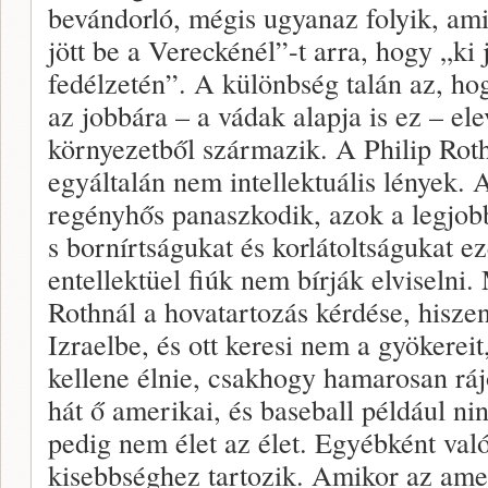
bevándorló, mégis ugyanaz folyik, ami i
jött be a Vereckénél”-t arra, hogy „ki 
fedélzetén”. A különbség talán az, hog
az jobbára – a vádak alapja is ez – elev
környezetből származik. A Philip Roth
egyáltalán nem intellektuális lények.
regényhős panaszkodik, azok a legjobb
s bornírtságukat és korlátoltságukat e
entellektüel fiúk nem bírják elviselni.
Rothnál a hovatartozás kérdése, hisze
Izraelbe, és ott keresi nem a gyökereit
kellene élnie, csakhogy hamarosan ráj
hát ő amerikai, és baseball például nin
pedig nem élet az élet. Egyébként val
kisebbséghez tartozik. Amikor az ameri