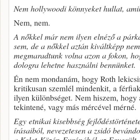
Nem hollywoodi könnyeket hullat, amik
Nem, nem.
A nőkkel már nem ilyen elnéző a pár
sem, de a nőkkel aztán kiváltképp nem
megmaradtunk volna azon a fokon, hog
dologra lehetne használni bennünket.
Én nem mondanám, hogy Roth lekicsin
kritikusan szemlél mindenkit, a férfiak
ilyen különbséget. Nem hiszem, hogy 
tekintené, vagy más mércével mérné.
Egy etnikai kisebbség fejlődéstörténete 
írásaiból, nevezetesen a zsidó bevánd
a Kelet-Közép-Európából az Egyesült