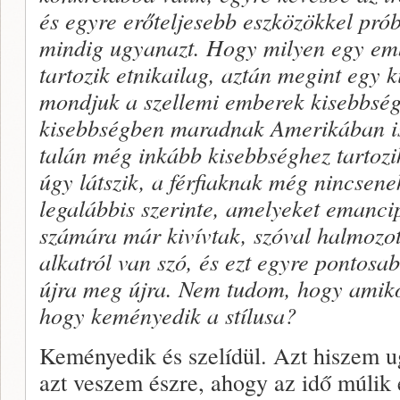
és egyre erőteljesebb eszközökkel pró
mindig ugyanazt. Hogy milyen egy emb
tartozik etnikailag, aztán megint egy k
mondjuk a szellemi emberek kisebbség
kisebbségben maradnak Amerikában is,
talán még inkább kisebbséghez tartozik, 
úgy látszik, a férfiaknak még nincsen
legalábbis szerinte, amelyeket emanc
számára már kivívtak, szóval halmozot
alkatról van szó, és ezt egyre pontos
újra meg újra. Nem tudom, hogy amikor
hogy keményedik a stílusa?
Keményedik és szelídül. Azt hiszem 
azt veszem észre, ahogy az idő múlik 