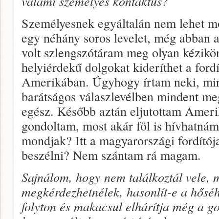
valami személyes kontaktus?
Személyesnek egyáltalán nem lehet m
egy néhány soros levelet, még abban 
volt szlengszótáram meg olyan kézikö
helyiérdekű dolgokat kideríthet a ford
Amerikában. Úgyhogy írtam neki, mir
barátságos válaszlevélben mindent me
egész. Később aztán eljutottam Amerik
gondoltam, most akár föl is hívhatnám
mondjak? Itt a magyarországi fordítój
beszélni? Nem szántam rá magam.
Sajnálom, hogy nem találkoztál vele, 
megkérdezhetnélek, hasonlít-e a hősé
folyton és makacsul elhárítja még a g