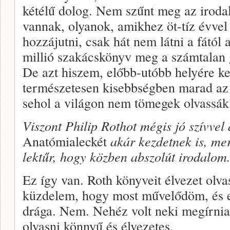
kétélű dolog. Nem szűnt meg az iroda
vannak, olyanok, amikhez öt-tíz évvel 
hozzájutni, csak hát nem látni a fától
millió szakácskönyv meg a számtalan g
De azt hiszem, előbb-utóbb helyére ke
természetesen kisebbségben marad az 
sehol a világon nem tömegek olvassák
Viszont Philip Rothot mégis jó szívve
Anatómialeckét
akár kezdetnek is, m
lektűr, hogy közben abszolút irodalom
Ez így van. Roth könyveit élvezet olv
küzdelem, hogy most művelődöm, és e
drága. Nem. Nehéz volt neki megírnia,
olvasni könnyű és élvezetes.