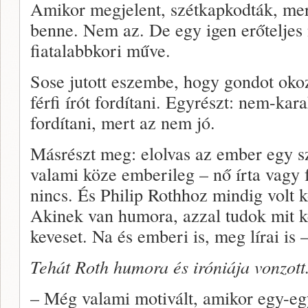
Amikor megjelent, szétkapkodták, mert
benne. Nem az. De egy igen erőteljes 
fiatalabbkori műve.
Sose jutott eszembe, hogy gondot okoz
férfi írót fordítani. Egyrészt: nem-kar
fordítani, mert az nem jó.
Másrészt meg: elolvas az ember egy s
valami köze emberileg – nő írta vagy f
nincs. És Philip Rothhoz mindig volt
Akinek van humora, azzal tudok mit ke
keveset. Na és emberi is, meg lírai is 
Tehát Roth humora és iróniája vonzott
– Még valami motivált, amikor egy-eg