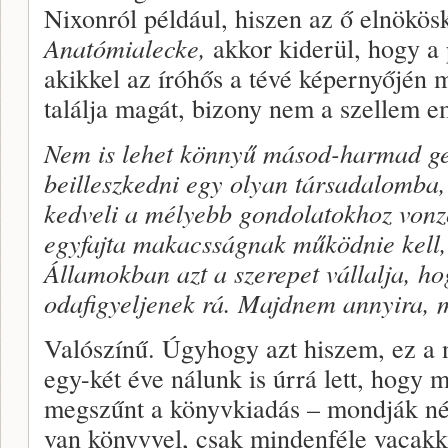
Nixonról például, hiszen az ő elnökösk
Anatómialecke,
akkor kiderül, hogy a p
akikkel az íróhős a tévé képernyőjén
találja magát, bizony nem a szellem e
Nem is lehet könnyű másod-harmad ge
beilleszkedni egy olyan társadalomba,
kedveli a mélyebb gondolatokhoz vonz
egyfajta makacsságnak működnie kell, 
Államokban azt a szerepet vállalja, hog
odafigyeljenek rá. Majdnem annyira, 
Valószínű. Úgyhogy azt hiszem, ez a
egy-két éve nálunk is úrrá lett, hogy
megszűnt a könyvkiadás – mondják ném
van könyvvel, csak mindenféle vacakk