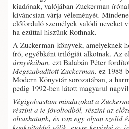
kiadónak, valójában Zuckerman írónak
kíváncsian várja véleményét. Mindene
előforduló személyek valódi neveket 
ha ezúttal hiszünk Rothnak.
A Zuckerman-könyvek, amelyeknek h
író, egyébként trilógiát alkotnak. Az 
árnyékában,
ezt Balabán Péter fordíto
Megszabadított Zuckerman,
ez 1988-b
Modern Könyvtár sorozatában, a har
pedig 1992-ben látott magyarul napvil
Végigolvastam mindazokat a Zuckerma
részint a te jóvoltodból, részint az előz
olvashatunk, és van egy olyan szelíd 
konkrétabbá válik, egyre kevésbé az író