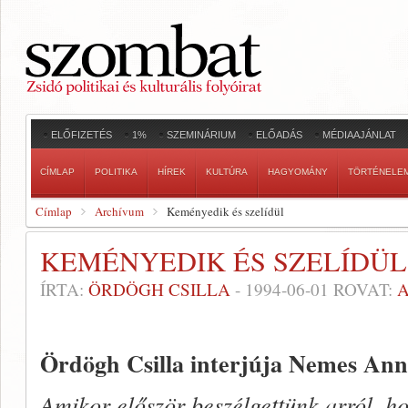
ELŐFIZETÉS
1%
SZEMINÁRIUM
ELŐADÁS
MÉDIAAJÁNLAT
CÍMLAP
POLITIKA
HÍREK
KULTÚRA
HAGYOMÁNY
TÖRTÉNELE
Címlap
Archívum
Keményedik és szelídül
KEMÉNYEDIK ÉS SZELÍDÜL
ÍRTA:
ÖRDÖGH CSILLA
-
1994-06-01
ROVAT:
Ördögh Csilla interjúja Nemes Ann
Amikor először beszélgettünk arról, ho