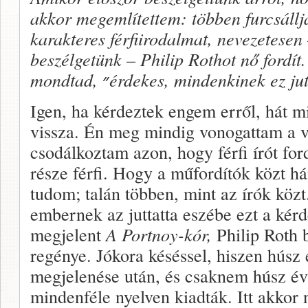
akkor megemlítettem: többen furcsálljá
karakteres férfiirodalmat, nevezetese
beszélgetünk – Philip Rothot nő fordít
mondtad,
״
érdekes, mindenkinek ez ju
Igen, ha kérdeztek engem erről, hát mi
vissza. Én meg mindig vonogattam a v
csodálkoztam azon, hogy férfi írót ford
része férfi. Hogy a műfordítók közt 
tudom; talán többen, mint az írók közt
embernek az juttatta eszébe ezt a kérd
megjelent
A
Portnoy-kór,
Philip Roth 
regénye. Jókora késéssel, hiszen húsz 
megjelenése után, és csaknem húsz év
mindenféle nyelven kiadták. Itt akkor