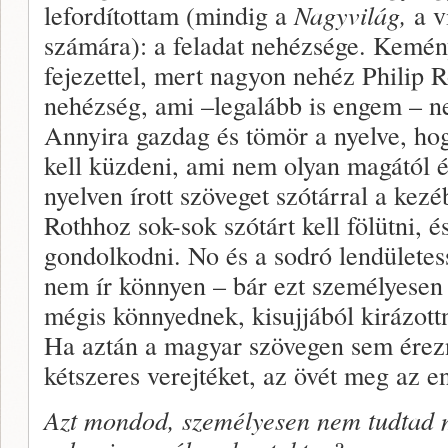
lefordítottam (mindig a
Nagyvilág,
a v
számára): a feladat nehézsége. Kem
fejezettel, mert nagyon nehéz Philip Ro
nehézség, ami –legalább is engem – n
Annyira gazdag és tömör a nyelve, ho
kell küzdeni, ami nem olyan magától é
nyelven írott szöveget szótárral a ke
Rothhoz sok-sok szótárt kell fölütni, és
gondolkodni. No és a sodró lendülete
nem ír könnyen – bár ezt személyesen
mégis könnyednek, kisujjából kirázottn
Ha aztán a magyar szövegen sem érezni
kétszeres verejtéket, az övét meg az 
Azt mondod, személyesen nem tudtad 