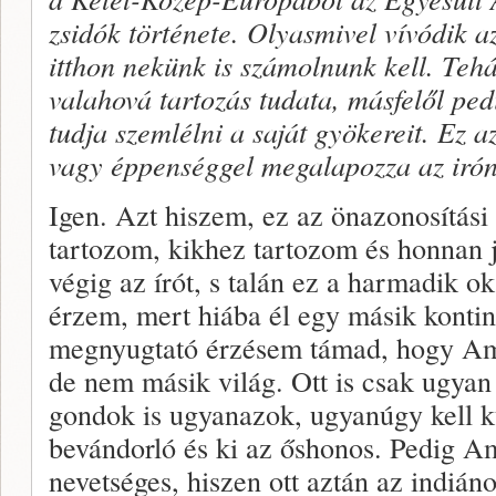
zsidók története. Olyasmivel vívódik 
itthon nekünk is számolnunk kell. Tehát
valahová tartozás tudata, más­felől pe
tudja szemlélni a saját gyökereit. Ez a
vagy éppenséggel megalapozza az irón
Igen. Azt hiszem, ez az önazonosítási
tartozom, kikhez tartozom és honnan 
végig az írót, s talán ez a harmadik o
érzem, mert hiába él egy másik kontin
megnyugtató érzésem támad, hogy Am
de nem másik világ. Ott is csak ugyan
gondok is ugyanazok, ugyanúgy kell k
bevándorló és ki az őshonos. Pedig A
nevetséges, hiszen ott aztán az indiá