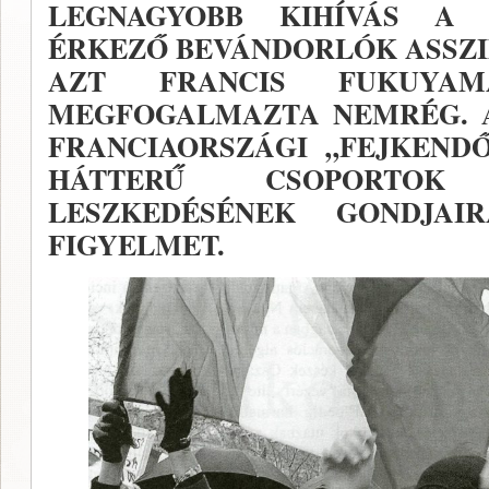
LEGNA­GYOBB KIHÍVÁS A
ÉRKEZŐ BEVÁNDOR­LÓK ASSZ
AZT FRANCIS FUKUYAM
MEGFOGALMAZTA NEM­RÉG. 
FRANCIAORSZÁGI „FEJKENDŐ
HÁTTERŰ CSOPORTOK
LESZKEDÉSÉNEK GONDJAI
FIGYELMET.