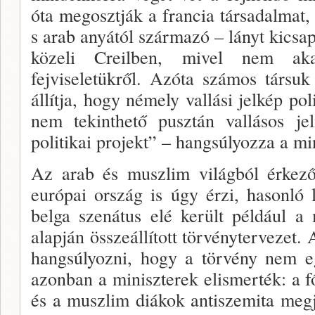
óta megosztják a francia társa­dalmat,
s arab anyától származó – lányt kicsap
közeli Creilben, mivel nem akar
fejviseletükről. Azóta szá­mos társuk
állítja, hogy némely vallási jelkép po­
nem te­kinthető pusztán vallásos j
politikai projekt” – hangsúlyozza a mi
Az arab és muszlim világból érkező 
európai or­szág is úgy érzi, hasonló
belga szenátus elé került például a
alapján összeállított törvénytervezet.
hangsúlyozni, hogy a törvény nem eg
azonban a miniszterek elismerték: a fő
és a muszlim diá­kok antiszemita meg