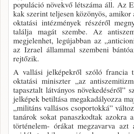
populáció növekvő létszáma áll. Az 
kak szerint teljesen közönyös, amikor 
oktatási intézmények részéről megny
találja magát szembe. Az antisze
megjelenhet, legújabban az „anticion
az Izrael állammal szembeni bántó
rejtőzik.
A vallási jelképekről szóló francia
oktatási miniszter „az antiszemiti
tapasztalt látványos növekedéséről” s
jelképek betiltása megakadá­lyozza maj
„militáns vallásos csoportokká” vált
ta­nárok sokat panaszkodtak azokra 
történelem- órákat megzavarva azt á