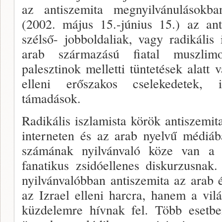
az antiszemita megnyilvánulásokba
(2002. május 15.-június 15.) az ant
szélső- jobboldaliak, vagy radikális 
arab származású fiatal muszlim
palesztinok melletti tüntetések alatt 
elleni erőszakos cselekedetek, i
támadások.
Radikális iszlamista körök antisze­mit
inter­neten és az arab nyelvű médiá
számának nyil­vánvaló köze van a 
fanatikus zsidóellenes diskur­zusnak
nyil­vánvalóbban antiszemita az ara
az Izrael el­leni harcra, hanem a vil
küzdelemre hívnak fel. Több esetbe