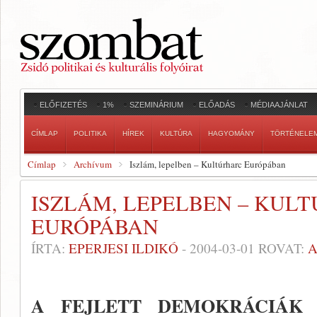
ELŐFIZETÉS
1%
SZEMINÁRIUM
ELŐADÁS
MÉDIAAJÁNLAT
CÍMLAP
POLITIKA
HÍREK
KULTÚRA
HAGYOMÁNY
TÖRTÉNELE
Címlap
Archívum
Iszlám, lepelben – Kultúrharc Európában
ISZLÁM, LEPELBEN – KUL
EURÓPÁBAN
ÍRTA:
EPERJESI ILDIKÓ
-
2004-03-01
ROVAT:
A
A FEJLETT DEMOKRÁCIÁK