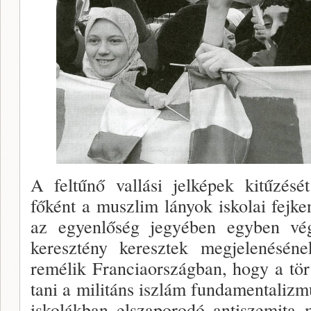
A feltűnő vallási jelképek kitűzését
főként a muszlim lányok iskolai fejken
az egyenlőség jegyében egyben vé­
keresztény ke­resztek megjelenésén
remélik Franciaországban, hogy a tör
tani a militáns iszlám fundamentaliz­m
isko­lákban elszaporodó antiszemita 