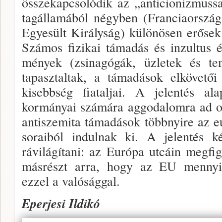
összekapcsolódik az „anticionizmussa
tagálla­mából négyben (Franciaország
Egyesült Király­ság) különösen erőse
Számos fizikai támadás és inzultus é
mények (zsinagógák, üzletek és te­
tapasztal­tak, a támadások elkövető
kisebbség fiataljai. A je­lentés a
kormányai számára aggodalomra ad ok
antiszemita tá­madások többnyire az 
soraiból indulnak ki. A jelentés ké
rávilágítani: az Európa utcáin megfi
másrészt arra, hogy az EU mennyi
ezzel a valósággal.
Eperjesi Ildikó