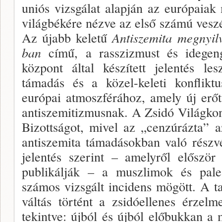
uniós vizsgá­lat alapján az európaiak
világbékére nézve az első számú veszél
Az újabb keletű
Antiszemita megnyil
ban
című, a rasszizmust és idegeng
központ által készített jelentés le
támadás és a közel-keleti konflikt
európai atmoszférához, amely új erőt
antiszemi­tizmusnak. A Zsidó Világkon
Bizottságot, mivel az „cenzúrázta” a
antiszemita támadásokban való részvé
jelentés szerint – amelyről előszö
publikálják – a muszlimok és palesz
számos vizsgált incidens mögött. A t
váltás történt a zsidóellenes érzel­
tekintve: újból és újból előbukkan a