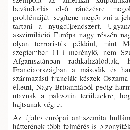
bevándor­lás első ránézésre mego
problémáját: segítene meg­őrizni a jel
tartani a nyugdíjrendszert. Ugyan
asszimiláció Eu­rópa nagy részén n
olyan terroristák például, mint
szeptember 11-i merénylő, nem Sz
Afganisztán­ban radikalizálódtak
Franciaországban a máso­dik és har
származású franciák készek Oszama b
éltetni, Nagy-Britanniából pedig ha
utaznak a pa­lesztin területekre, h
hajtsanak végre.
Az újabb európai antiszemita hul­lá
hátteré­nek több felmérés is bizonyíté