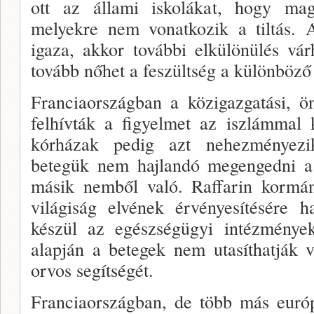
ott az ál­lami iskolákat, hogy mag
melyekre nem vonat­kozik a tiltás.
igaza, akkor további elkülönülés vá
tovább nőhet a feszültség a különböző
Franciaországban a közigazgatási, ön
felhív­ták a figyelmet az iszlámmal 
kórházak pedig azt nehezményez
betegük nem hajlandó meg­engedni a 
másik nemből való. Raffarin kor­má
világiság elvének érvényesítésére h
készül az egész­ségügyi intézménye
alapján a betegek nem uta­síthatják
orvos segítségét.
Franciaországban, de több más eu­ró