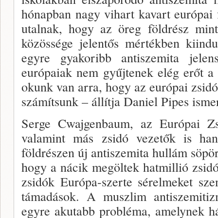
hónapban nagy vihart kavart európai
utalnak, hogy az öreg földrész mint
közössége jelentős mértékben ki­indu
egyre gyakoribb antiszemita jele
európaiak nem gyűj­tenek elég erőt a
okunk van arra, hogy az euró­pai zsidó
számítsunk – állítja Daniel Pipes is­m
Serge Cwajgenbaum, az Európai Zsi
valamint más zsidó vezetők is ha
földrészen új antiszemi­ta hullám söpö
hogy a nácik megöltek hatmil­lió zsi
zsidók Európa-szerte sérelmeket szen
támadások. A muszlim antiszemitizm
egyre akutabb problé­ma, amelynek h