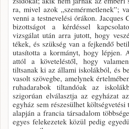
zsidókat; akik nem járnak az emberi 
ra, mivel azok „szemérmetlenek”; va
venni a testnevelési órákon. Jacques 
bizottságot a kérdéssel kapcsola
vizsgálat után arra jutott, hogy ves
tékek, és szükség van a fejkendő be­ti
utasítot­ta a kormányt, hogy lépjen. A
attól a követe­léstől, hogy valamenn
tiltsanak ki az állami iskolák­ból, és 
vasolt szövegbe, amelynek értelmé­ben 
ruha­darabok tiltandóak az iskolá
szigorúan elvá­lasztja az egyházat az
egyház sem részesülhet költségvetési
alapján a francia társadalom többsége 
egyes felekezetek közül pedig egyed