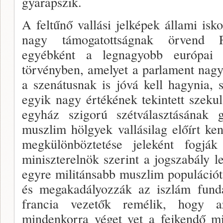
gyarapszik.
A feltűnő vallási jelképek állami is­ko
nagy támogatottságnak örvend Fr
egyébként a legna­gyobb európai
törvényben, amelyet a parlament nag
a szenátusnak is jóvá kell hagynia, 
egyik nagy értékének tekintett szeku
egyház szigorú szétvá­lasztásának g
muszlim hölgyek vallásilag előírt ke
meg­különböztetése jeleként fogják
miniszterelnök szerint a jogszabály l
egyre militánsabb muszlim populációt 
és megakadályozzák az iszlám funda
francia vezetők remélik, hogy 
mindenkorra véget vet a fejkendő mi