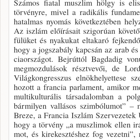
Számos fiatal muszlim hölgy is eli
törvényre, mivel a radikális funda­m
hatal­mas nyomás következtében helyz
Az iszlám előírásait szigorúan követ
fülüket és nyaku­kat eltakaró fejkend
hogy a jogszabály kapcsán az arab és 
ciaországot. Bejrúttól Bagdadig vo­n
megmoz­dulások résztvevői, de Lord
Világkongresszus el­nökhelyettese s
hozott a francia parlament, amikor m
multikulturális társadalomban a pol
bármilyen vallásos szimbólumot” – 
Breze, a Francia Iszlám Szervezetek 
hogy a törvény „a muszlimok ellen ir
mot, és kirekesztéshez fog vezetni”,