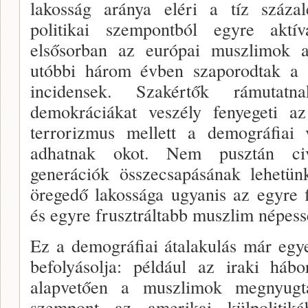
lakosság aránya eléri a tíz száza
politikai szempontból egyre aktí
elsősorban az európai muszlimok a 
utóbbi három évben szaporodtak a k
incidensek. Szakértők rá­mutatn
demokráciákat veszély fenyegeti az
terrorizmus mellett a demográfiai 
adhatnak okot. Nem pusztán civ
generációk összecsapásának lehetün
öregedő lakossága ugyanis az egyre f
és egyre frusztráltabb musz­lim népes
Ez a demográfiai átalakulás már egye
befo­lyásolja: például az iraki hábor
alapvetően a muszlimok megnyugta
szempont az amerikai külpoli­tik