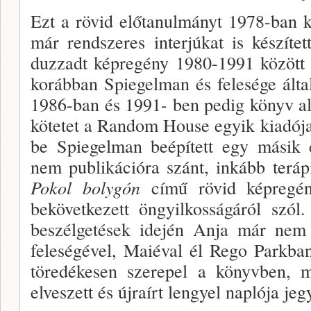
Ezt a rövid előtanulmányt 1978-ban ke
már rendszeres interjúkat is készíte
duzzadt képregény 1980-1991 között 
korábban Spiegelman és fe­lesége álta
1986-ban és 1991- ben pedig könyv al
kötetet a Random House egyik kiadója
be Spiegelman beépített egy másik e
nem publikációra szánt, inkább terápiá
Pokol bolygón
című rövid képregén
bekövetkezett öngyilkosságáról szó
beszélgetések idején Anja már ne
feleségével, Maiéval él Rego Parkban
töredékesen sze­repel a könyvben, 
elveszett és újraírt lengyel naplója j