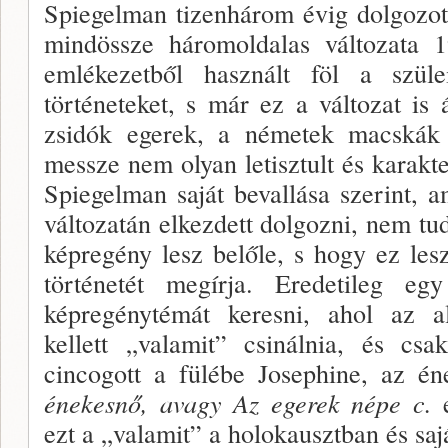
Spiegelman tizenhárom évig dolgozo
mindössze háromoldalas változata 1
emlékezetből használt föl a szülei
történeteket, s már ez a változat is 
zsidók egerek, a németek macskák 
messze nem olyan le­tisztult és karakt
Spiegelman saját bevallása szerint, 
válto­zatán elkezdett dolgozni, nem tu
képregény lesz belőle, s hogy ez les
történetét megírja. Eredetileg egy
képregénytémát keresni, ahol az alk
kellett „valamit” csinálnia, és cs
cincogott a fülébe Josephine, az 
énekesnő, avagy Az egerek népe c.
e
ezt a „valamit” a holokausztban és saj