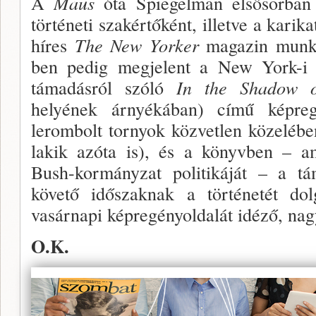
A
Maus
óta Spiegelman elsősorban 
történeti szakértőként, illetve a karikat
híres
The New Yorker
magazin munkat
ben pedig megjelent a New York-i 
támadásról szóló
In the Shadow 
helyének árnyéká­ban) című képre
lerombolt tor­nyok közvetlen közelébe
lakik azóta is), és a könyvben – am
Bush-kormányzat politikáját – a t
követő időszaknak a történetét dol
vasárnapi képregényoldalát idéző, na
O.K.