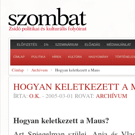
ELŐFIZETÉS
1%
SZEMINÁRIUM
ELŐADÁS
MÉDIAAJÁNLAT
CÍMLAP
POLITIKA
HÍREK
KULTÚRA
HAGYOMÁNY
TÖRTÉNELE
Címlap
Archívum
Hogyan keletkezett a Maus
HOGYAN KELETKEZETT A 
ÍRTA:
O.K.
-
2005-03-01
ROVAT:
ARCHÍVUM
Hogyan keletkezett a Maus?
Art Spiegelman szülei, Anja és Vla