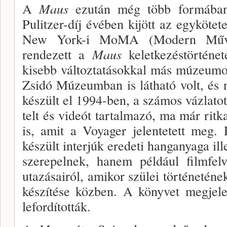
A
Maus
ezután még több formában 
Pulitzer-díj évében kijött az egykötet
New York-i MoMA (Modern Művé­s
rendezett a
Maus
keletkezéstörté­net
kisebb változtatásokkal más múzeumo
Zsidó Múzeumban is látható volt, és 
készült el 1994-ben, a számos vázlat
telt és videót tartalmazó, ma már 
is, amit a Voyager jelentetett meg.
készült interjúk eredeti hanganyaga il­
szerepelnek, hanem példá­ul filmfel
utazásairól, amikor szülei történetének
készítése közben. A könyvet megjele
le­fordították.