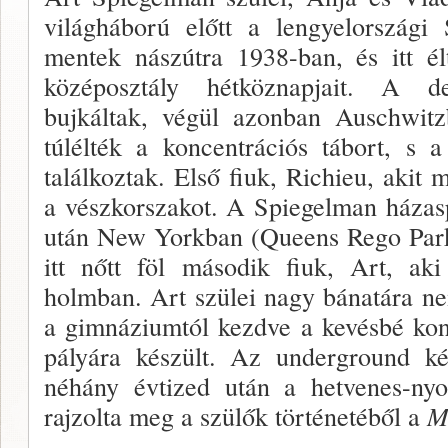
világháború előtt a lengyelországi
mentek nászútra 1938-ban, és itt él
középosztály hétköznapjait. A de
bujkáltak, végül azonban Auschwitz
túlélték a koncentrációs tábort, s 
találkoztak. Első fiuk, Richieu, akit 
a vészkorszakot. A Spi­egelman házas
után New Yorkban (Queens Rego Park 
itt nőtt föl második fiuk, Art, aki
holmban. Art szülei nagy bánatára ne
a gimnáziumtól kezdve a kevésbé kons
pályára készült. Az underground kép
néhány évtized után a hetve­nes-ny
rajzolta meg a szülők történetéből a
M