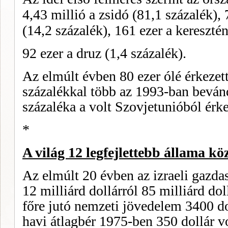
4,43 millió a zsidó (81,1 százalék),
(14,2 százalék), 161 ezer a keresztén
92 ezer a druz (1,4 százalék).
Az elmúlt évben 80 ezer ólé érkezett
százalékkal több az 1993-ban beván
százaléka a volt Szovjetunióból érke
*
A világ 12 legfejlettebb állama kö
Az elmúlt 20 évben az izraeli gazda
12 milliárd dollár­ról 85 milliárd do
főre jutó nemzeti jövedelem 3400 do
havi átlagbér 1975-ben 350 dollár vo