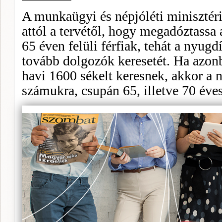
A munkaügyi és népjóléti minisztéri
attól a tervétől, hogy megadóztassa 
65 éven felüli férfiak, tehát a nyugdí
tovább dolgozók kerese­tét. Ha azon
ha­vi 1600 sékelt keresnek, akkor a 
számukra, csupán 65, illet­ve 70 éve