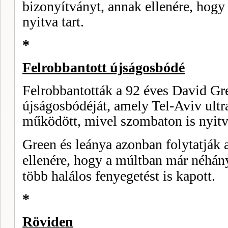
bizonyítványt, annak ellenére, hogy 
nyitva tart.
*
Felrobbantott újságosbódé
Felrobbantották a 92 éves David Gre
újságosbódéját, amely Tel-Aviv ult
műkö­dött, mivel szombaton is nyitva
Green és leánya azonban foly­tatják a
ellenére, hogy a múltban már néhány
több halálos fe­nyegetést is ka­pott.
*
Röviden