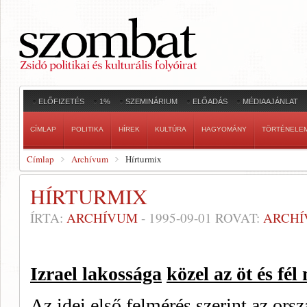
ELŐFIZETÉS
1%
SZEMINÁRIUM
ELŐADÁS
MÉDIAAJÁNLAT
CÍMLAP
POLITIKA
HÍREK
KULTÚRA
HAGYOMÁNY
TÖRTÉNELE
Címlap
Archívum
Hírturmix
HÍRTURMIX
ÍRTA:
ARCHÍVUM
-
1995-09-01
ROVAT:
ARCH
Izrael lakossága
közel az öt és fél
Az idei első felmérés szerint az orsz