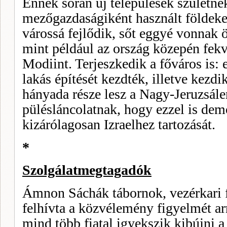
Ennek során új települések születne
mezőgazdaságiként hasz­nált földek
vá­rossá fejlődik, sőt eggyé vonnak ö
mint például az ország kö­zepén fek
Modiint. Terjeszkedik a főváros is:
lakás építését kezdték, illetve kez­di
hányada része lesz a Nagy-Jeruzsále
pülésláncolatnak, hogy ezzel is demo
kizárólagosan Izraelhez tartozását.
*
Szolgálatmegtagadók
Ámnon Sáchák tábornok, vezérkari 
felhívta a közvélemény figyelmét ar
mind több fiatal igyekszik kibújni a 