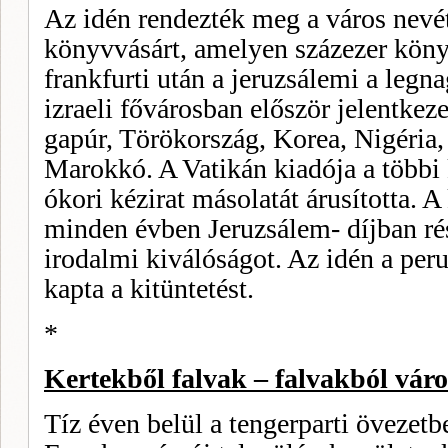
Az idén rendezték meg a város nevét
könyvvásárt, amelyen százezer köny
frankfurti után a jeruzsálemi a leg
izraeli fővárosban először jelentkez
gapúr, Törökország, Korea, Nigéria, 
Marokkó. A Vatikán ki­adója a többi 
ókori kézirat másolatát árusította. 
minden évben Jeruzsálem- díjban ré
irodalmi kiválóságot. Az idén a per
kapta a kitüntetést.
*
Kertekből falvak – falvakból vár
Tíz éven belül a tengerparti övezetb