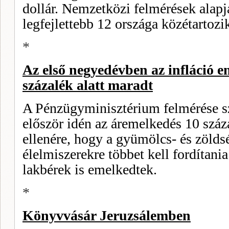
dollár. Nemzetközi felmérések alapján
legfejlettebb 12 országa közétartozi
*
Az első negyedévben az infláció e
százalék alatt maradt
A Pénzügyminisztérium felmérése sze
először idén az ár­emelkedés 10 száz
ellenére, hogy a gyümölcs- és zölds
élelmiszerekre többet kell fordítania
lakbérek is emelkedtek.
*
Könyvvásár Jeruzsálemben