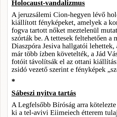
Holocaust-vandalizmus
A jeruzsálemi Cion-hegyen lévő ho
kiállított fényképeket, ame­lyek a k
fogva tar­tott nőket meztelenül mutat
szórták be. A tettesek feltehe­tően 
Diaszpóra Jesiva hallgatói lehettek
már több ízben követelték, a Jád 
fotóit távolítsák el az ottani kiállít
zsidó vezető szerint e fényképek „s
*
Sábeszi nyitva tartás
A Legfelsőbb Bíróság arra kötelezte 
ki a tel-avivi Eiimeiech étterem tul