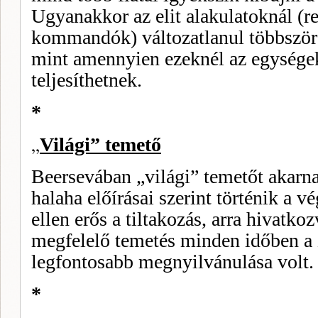
Ugyanakkor az elit alakulatoknál (r
kommandók) változatlanul többszörö
mint amennyien ezeknél az egységek
teljesíthetnek.
*
„
Világi” temető
Beersevában „világi” temetőt akarna
halaha előírásai szerint történik a v
ellen erős a tiltakozás, arra hivatko
megfelelő temetés minden idő­ben a 
legfontosabb meg­nyilvánulása volt.
*