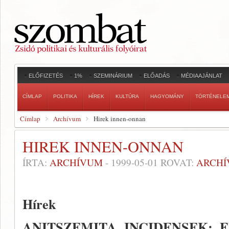
ELŐFIZETÉS
1%
SZEMINÁRIUM
ELŐADÁS
MÉDIAAJÁNLAT
CÍMLAP
POLITIKA
HÍREK
KULTÚRA
HAGYOMÁNY
TÖRTÉNELE
Címlap
Archívum
Hirek innen-onnan
HIREK INNEN-ONNAN
ÍRTA:
ARCHÍVUM
-
1999-05-01
ROVAT:
ARCH
Hírek
ANITSZEMITA INCIDENSEK: