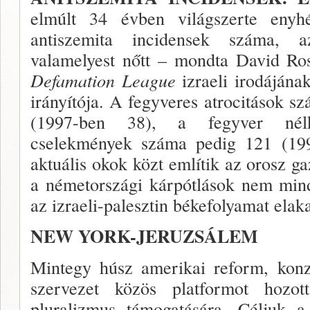
elmúlt 34 évben világszerte enyh
antiszemita inci­densek száma, 
valamelyest nőtt – mondta David Ro
Defamation League
izraeli irodájá­na
irá­nyítója. A fegyveres atrocitások s
(1997-ben 38), a fegyver nélkü
cselekmények száma pedig 121 (19
aktuális okok közt említik az orosz gaz
a németországi kár­pótlások nem min
az izraeli-palesztin békefolyamat elak
NEW YORK-JERUZSÁLEM
Mintegy húsz amerikai reform, kon­z
szerve­zet közös platformot hozott
pluralizmus támoga­tására. Céljuk a