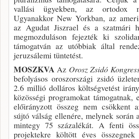
vallási ügyekben, az or­todox m
Ugyanakkor New Yorkban, az amerika
az Agudat Jiszrael és a szatmári ha
megmoz­duláson fejezték ki szolidari
támogatván az utóbbiak által rende
jeruzsálemi tüntetést.
MOSZKVA
Az
Orosz Zsidó Kong­res
befolyásos oroszországi zsidó üz­let
2.6 millió dolláros költségvetést irán
közös­ségi programokat támogatnak, 
előirány­zott összeg nem csökkent 
sújtó válság ellenére, melynek során a
mintegy 75 százalékát. A fenti öss
projektekre költött éves összegnek