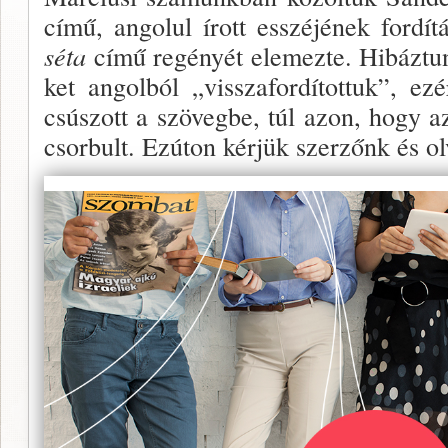
című, angolul írott esszéjének fordí
séta
című regényét elemez­te. Hibáztu
ket angolból „visszafordítottuk”, ezé
csúszott a szö­vegbe, túl azon, hogy a
csorbult. Ezúton kérjük szerzőnk és ol