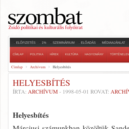
ELŐFIZETÉS
1%
SZEMINÁRIUM
ELŐADÁS
MÉDIAAJÁNLAT
CÍMLAP
POLITIKA
HÍREK
KULTÚRA
HAGYOMÁNY
TÖRTÉNELE
Címlap
Archívum
Helyesbítés
HELYESBÍTÉS
ÍRTA:
ARCHÍVUM
-
1998-05-01
ROVAT:
ARCH
Helyesbítés
Márciusi számunkban közöltük Sand