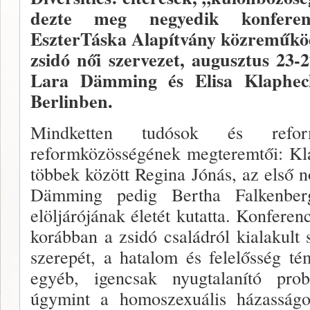
dezte meg negyedik konferen
EszterTáska Ala­pítvány közreműkö
zsidó női szervezet, augusztus 23-2
Lara Dämming és Elisa Klapheck
Berlinben.
Mindketten tudósok és refor
reformközösségének megte­remtői: Kla
többek között Regina Jónás, az első nő
Dämming pe­dig Bertha Falkenberg
elöljárójának életét kutatta. Kon­fere
koráb­ban a zsidó családról kialakult s
szerepét, a hatalom és felelősség té
egyéb, igencsak nyugtalanító prob­
úgymint a ho­moszexuális házasság