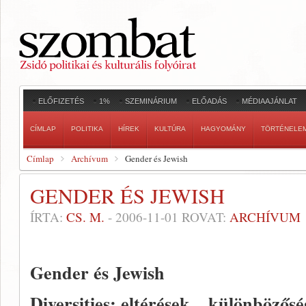
ELŐFIZETÉS
1%
SZEMINÁRIUM
ELŐADÁS
MÉDIAAJÁNLAT
CÍMLAP
POLITIKA
HÍREK
KULTÚRA
HAGYOMÁNY
TÖRTÉNELE
Címlap
Archívum
Gender és Jewish
GENDER ÉS JEWISH
ÍRTA:
CS. M.
-
2006-11-01
ROVAT:
ARCHÍVUM
Gender és Jewish
Diversities: eltérések, „külön­bözős