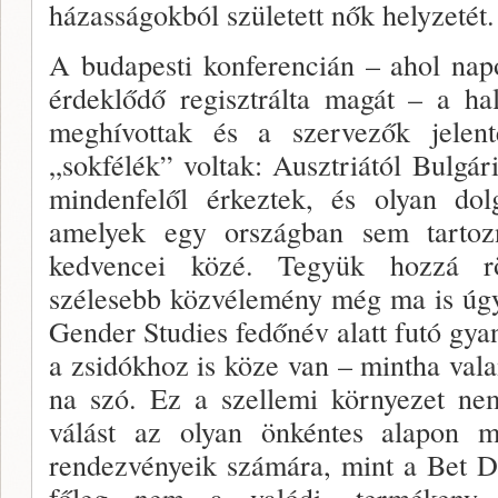
házasságokból született nők hely­zetét.
A budapesti konferencián – ahol na­p
érdeklődő regisztrálta magát – a ha
meghívottak és a szervezők jelent
„sokfé­lék” voltak: Ausztriától Bulgári
mindenfelől érkez­tek, és olyan dolg
amelyek egy országban sem tartoz
kedvencei közé. Tegyük hozzá r
szélesebb közvélemény még ma is úgy
Gender Studies fedőnév alatt futó gy
a zsidókhoz is köze van – mintha valam
na szó. Ez a szellemi környezet ne
válást az olyan önkéntes alapon mű
rendezvényeik számára, mint a Bet D
főleg nem a valódi, termékeny di