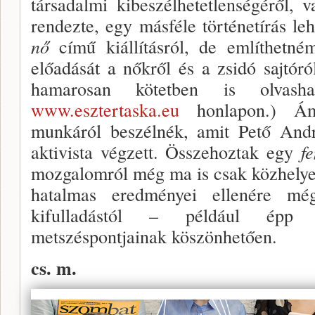
társadalmi kibeszélhetetlenségéről,
rendezte, egy másféle történetírás lehe
nő
című kiállításról, de említhetné
előadását a nőkről és a zsidó sajtór
hamarosan kötet­ben is olvas
www.esztertaska.eu
honlapon.) Ám
munkáról beszél­nék, amit Pető Andr
aktivista végzett. Összehoztak egy
f
mozga­lomról még ma is csak közhelye
hatalmas eredmé­nyei ellenére 
kifulladástól – például épp 
metszéspontjainak köszön­hetően.
cs. m.