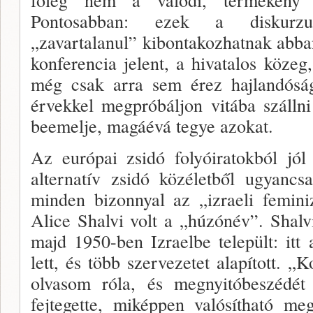
Pontosabban: ezek a diskurzu
„zavartalanul” kibon­takozhatnak abba
konferencia jelent, a hivatalos köze
még csak ar­ra sem érez hajlandósá
érvekkel megpróbáljon vitába szálln
be­emelje, magáévá tegye azokat.
Az európai zsidó folyóiratokból jól
alternatív zsidó közéletből ugyancs
minden bizonnyal az „izraeli fe­min
Alice Shalvi volt a „húzónév”. Shalv
majd 1950-ben Izra­elbe települt: itt
lett, és több szervezetet alapított. „
olvasom róla, és megnyitóbeszédét
fejtegette, miképpen való­sítható m