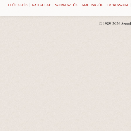
ELŐFIZETÉS
KAPCSOLAT
SZERKESZTŐK
MAGUNKRÓL
IMPRESSZUM
© 1989-2026 Szombat