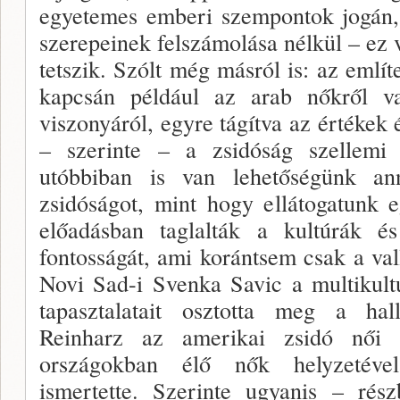
egyetemes emberi szempontok jogán, 
szerepeinek fel­számolása nélkül – ez 
tetszik. Szólt még másról is: az emlí
kapcsán például az arab nőkről va
viszonyáról, egyre tá­gítva az értékek 
– szerinte – a zsidóság szellemi
utóbbiban is van lehetőségünk an
zsidóságot, mint hogy ellátogatunk 
előadásban taglalták a kultúrák és
fontosságát, ami korántsem csak a val
Novi Sad-i Svenka Savic a multikultu
tapasztalatait osztotta meg a hal
Reinharz az amerikai zsidó női 
országokban élő nők hely­zetével
ismertet­te. Szerinte ugyanis – ré