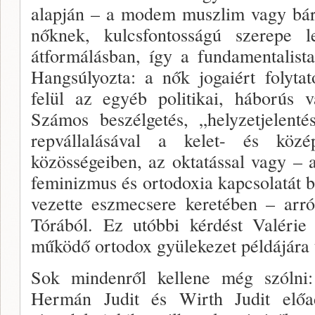
alapján – a modem muszlim vagy bár
nőknek, kulcsfontosságú szerepe l
átformálásban, így a fundamentalista
Hangsúlyozta: a nők jogaiért folyta­
felül az egyéb politikai, háborús v
Számos beszélgetés, „helyzetjelenté
repvállalásával a kelet- és közé
közösségeiben, az okta­tással vagy –
feminizmus és ortodoxia kapcsolatát 
vezette eszmecsere keretében – arról
Tórából. Ez utóbbi kér­dést Valéri
működő ortodox gyülekezet példájára 
Sok mindenről kellene még szólni:
Hermán Judit és Wirth Judit előad