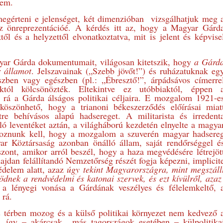
nem.
gérteni e jelenséget, két dimenzióban vizsgálhatjuk meg 
az önreprezentációé. A kérdés itt az, hogy a Magyar Gárd
l és a helyzettől elvonatkoztatva, mit is jelent és képvise
yar Gárda dokumentumait, világosan kitetszik, hogy
a
Gárd
 államot
. Jelszavainak („Szebb jövőt!”) és ruházatuknak eg
észben vagy egészben (pl.: „Ébresztő!”, árpádsávos címerre
októl kölcsönözték. Eltekintve ez utóbbiaktól, éppen 
 rá a Gárda álságos politikai céljaira. E mozgalom 1921-e
köszönhető, hogy a trianoni békeszerződés előírásai miat
re behívásos alapú hadsereget. A militarista és irredent
ló leventéket aztán, a világháború kezdetén elnyelte a magya
lyoznunk kell, hogy a mozgalom a szuverén magyar hadsere
yar Köztársaság azonban önálló állam, saját rendőrséggel é
ont, amikor arról beszél, hogy a haza megvédésére létrejöt
ajdan felállítandó Nemzetőrség részét fogja képezni, implicit
védelem alatt, azaz
úgy tekint Magyarországra, mint megszáll
dnek a rendvédelmi és katonai szervek, és ezt kívülről, aza
a lényegi vonása a Gárdának veszélyes és félelemkeltő, 
 rá.
térben mozog és a külső politikai környezet nem kedvező 
 így – akárcsak más tagországok esetében – külpolitika