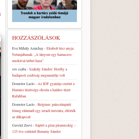
t
HOZZÁSZÓLÁSOK
Eva Mihály Amichay
-
Elrabolt túsz anyja
Netanjahunak: „A lányom egy hamaszos
unokával térhet haza”
sós csaba
-
Szakály Sándor: Horthy a
budapesti zsidóság megmentője volt
Domotor Laslo
-
Az IDF gyanúja szerint a
Hamász tüzérsége okozta a halálos tüzet
Rafahban
Domotor Laslo
-
Belgium: palesztinpárti
tömeg rátámadt egy izraeli turistára, eltörték
az állkapcsát
Gavriel Zeevi
-
Sáptól a gízai piramisokig –
125 éve született Benamy Sándor