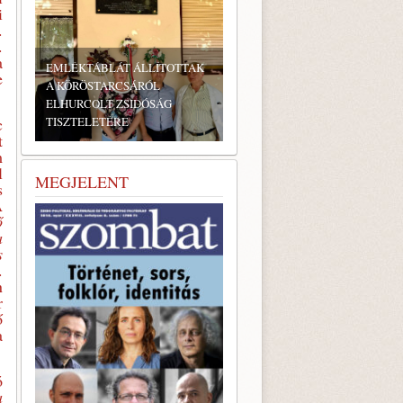
i
.
.
a
EMLÉKTÁBLÁT ÁLLÍTOTTAK
e
A KÖRÖSTARCSÁRÓL
ELHURCOLT ZSIDÓSÁG
c
TISZTELETÉRE
BONYHÁDI ZSIDÓ NAPOK
t
m
l
MEGJELENT
s
A
ő
a
s
.
n
r
ő
a
ó
a