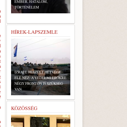
EMBER, HATALOM,
TÖRTÉNELEM
a
a
l
HÍREK-LAPSZEMLE
a
y
l
a
s
t
a
r
IZRAEL FESZÜLT HÉTVÉGE
g
ELÉ NÉZ: A VÉDELMI ERŐKRE
s
NÉGY FRONTON IS SZÜKSÉG
t
VAN
e
t
z
a
KÖZÖSSÉG
a
i