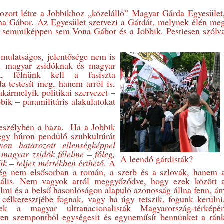
ozott létre a Jobbikhoz „közelálló” Magyar Gárda Egyesület
ona Gábor. Az Egyesület szervezi a Gárdát, melynek élén me
 semmiképpen sem Vona Gábor és a Jobbik. Pestiesen szólv
mulatságos, jelentősége nem is
, magyar zsidóknak és magyar
ak, félnünk kell a fasiszta
a testesít meg, hanem arról is,
akármelyik politikai szervezet –
bik – paramilitáris alakulatokat
veszélyben a haza. Ha a Jobbik
/egy húron pendülő szubkultúrát
yon határozott ellenségképpel
 magyar zsidók félelme – főleg,
A leendő gárdisták?
ük – teljes mértékben érthető
. A
nség nem elsősorban a román, a szerb és a szlovák, hanem 
uális. Nem vagyok arról meggyőződve, hogy ezek között 
almi és a belső hasonlóságon alapuló azonosság állna fenn, á
célkeresztjébe fognak, vagy ha úgy tetszik, fogunk kerülni
k a magyar ultranacionalisták Magyarország-térképé
ilyen szempontból egységesít és egyneműsít bennünket a rán