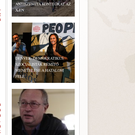
ANTISZEMITA KONTEÓKAT AZ
,
X-EN
g
a
DENVER: DEMOKRATIKUS
SZOCIALISTÁK RÉMÍTŐ
MENETELÉSE A HATALOM
FELÉ
a
a
m
.
n
k