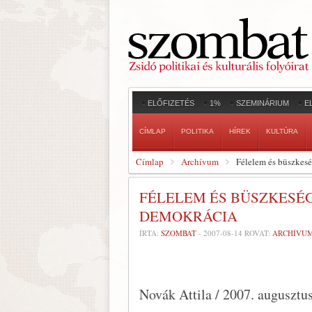
ELŐFIZETÉS
1%
SZEMINÁRIUM
E
CÍMLAP
POLITIKA
HÍREK
KULTÚRA
Címlap
Archívum
Félelem és büszkes
FÉLELEM ÉS BÜSZKESÉG
DEMOKRÁCIA
ÍRTA:
SZOMBAT
-
2007-08-14
ROVAT:
ARCHÍVU
Novák Attila / 2007. augusztu