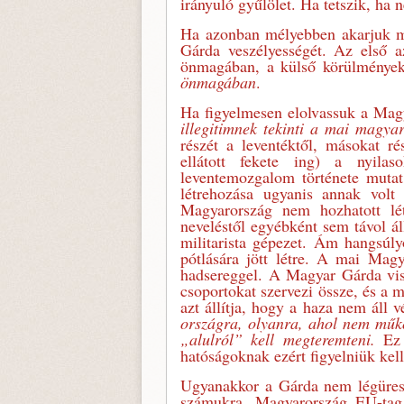
irányuló gyűlölet. Ha tetszik, ha 
Ha azonban mélyebben akarjuk me
Gárda veszélyességét. Az első 
önmagában, a külső körülményektő
önmagában
.
Ha figyelmesen elolvassuk a Mag
illegitimnek tekin
ti a mai magyar
részét a leventéktől, másokat r
ellátott fekete ing) a nyilas
leventemozgalom története mutat
létrehozása ugyanis annak volt 
Magyarország nem hozhatott lét
neveléstől egyébként sem távol ál
militarista gépezet. Ám hangsú
pótlására jött létre. A mai Mag
hadsereggel. A Magyar Gárda visz
csoportokat szervezi össze, és a m
azt állítja, hogy a haza nem áll 
országra, olyanra, ahol nem műkö
„alulról” kell megteremteni.
Ez 
hatóságoknak ezért figyelniük kell
Ugyanakkor a Gárda nem légüres 
számukra. Magyarország EU-tag,