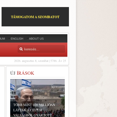
TÁMOGATOM A SZOMBATOT
IUM
ENGLISH
ABOUT US
2026. augusztus 8, szombat | 5786. Áv 25
ÚJ
ÍRÁSOK
TÖBB MINT 100 MILLIÓAN
LÁTTÁK A CEUTAI
VÁLSÁGBÓL GYÁRTOTT