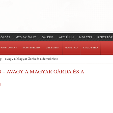
LŐADÁS
MÉDIAAJÁNLAT
GALÉRIA
ARCHÍVUM
MAGAZIN
REPERTÓR
HAGYOMÁNY
TÖRTÉNELEM
VÉLEMÉNY
GASZTRO
KÖZÖSSÉG
ég – avagy a Magyar Gárda és a demokrácia
 – AVAGY A MAGYAR GÁRDA ÉS A
M
s