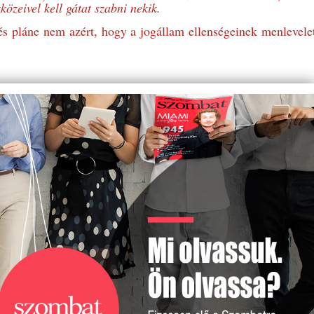
közeivel kell gátat szabni nekik.
és pláne nem azért, hogy a jogállam ellenségeinek menlevele