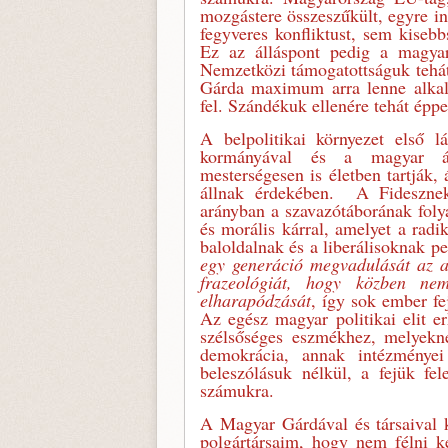
mozgástere összeszűkült, egyre i
fegyveres konfliktust, sem kisebb
Ez az álláspont pedig a magyar
Nemzetközi támogatottságuk tehát
Gárda maximum arra lenne alkalm
fel. Szándékuk ellenére tehát épp
A belpolitikai környezet első 
kormányával és a magyar áll
mesterségesen is életben tartják,
állnak érdekében. A Fidesznek
arányban a szavazótáborának folya
és morális kárral, amelyet a radi
baloldalnak és a liberálisoknak 
egy generáció megvadulását az a 
frazeológiát, hogy közben ne
e
lharapódzását
, így sok ember fe
Az egész magyar politikai elit er
szélsőséges eszmékhez, melyekn
demokrácia, annak intézményei
beleszólásuk nélkül, a fejük fel
számukra.
A Magyar Gárdával és társaival 
polgártársaim, hogy nem félni k