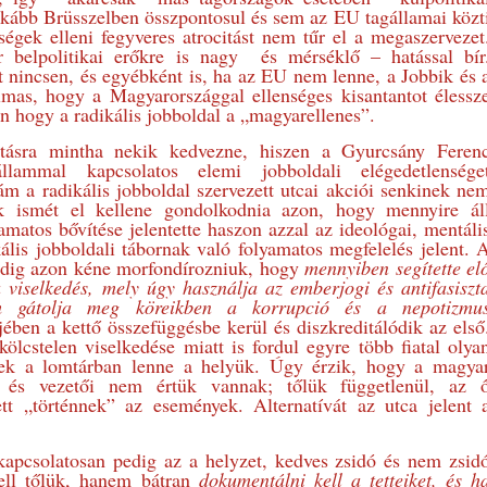
nkább Brüsszelben összpontosul és sem az EU tagállamai közt
ségek elleni fegyveres atrocitást nem tűr el a megaszervezet
 belpolitikai erőkre is nagy és mérséklő – hatással bír
 nincsen, és egyébként is, ha az EU nem lenne, a Jobbik és 
as, hogy a Magyarországgal ellenséges kisantantot élessz
en hogy a radikális jobboldal a „magyarellenes”.
látásra mintha nekik kedvezne, hiszen a Gyurcsány Feren
ammal kapcsolatos elemi jobboldali elégedetlensége
 ám a radikális jobboldal szervezett utcai akciói senkinek ne
 ismét el kellene gondolkodnia azon, hogy mennyire ál
matos bővítése jelentette haszon azzal az ideológai, mentáli
kális jobboldali tábornak való folyamatos megfelelés jelent. 
pedig azon kéne morfondírozniuk, hogy
mennyiben segítette el
viselkedés, mely úgy használja az emberjogi és antifasiszt
m gátolja meg köreikben a korrupció és a nepotizmu
jében a kettő összefüggésbe kerül és diszkreditálódik az első
kölcstelen viselkedése miatt is fordul egyre több fiatal olya
ek a lomtárban lenne a helyük. Úgy érzik, hogy a magya
 és vezetői nem értük vannak; tőlük függetlenül, az 
ett „történnek” az események. Alternatívát az utca jelent 
kapcsolatosan pedig az a helyzet, kedves zsidó és nem zsid
ell tőlük, hanem bátran
dokumentálni kell a tetteiket, és h