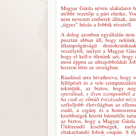
Magyar Gárda néven alakulatot h
utóbbi vezetője a párt elnöke, V
nem nevezett emberek állnak, ám
„ügyes” húzás a Jobbik részéről.
A dolog azonban egyáltalán nem 
pusztán abban áll, hogy nekünk
állampolgárságú demokratákn
veszélytől, melyet a Magyar Gárd
hogy el kell-e tűrnünk azt, hogy 
most éppen az ultrajobboldali Job
hozzon létre az országban.
Ráadásul arra hivatkozva, hogy 
fellépését és a vele szimpatizáló
tekintjük, az biztos, hogy
nag
operálnak, s ilyen szempontból a
ha cs
ak az elmúlt évszázadot nézz
szélsőjobb életvilágban az elle
zsidó, a cigány és a homoszex
kisebbségek között bármiféle tart
az biztos, hogy a Magyar Gárda 
Üldözendő kisebbségek, melye
eltakarítandó foltok csupán. S 