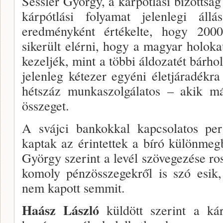
Sessler György, a kárpótlási bizottság 
kárpótlási folyamat jelenlegi állá
eredményként értékelte, hogy 2000
sikerült elérni, hogy a magyar holoka
kezeljék, mint a töb­bi áldozatét bárh
jelenleg kétezer egyéni életjára­dékra 
hétszáz munkaszolgálatos – akik má
összeget.
A svájci bankokkal kapcsolatos p
kaptak az érintettek a bíró különmegbí
György szerint a levél szövegezése ros
komoly pénzösszegekről is szó esik,
nem ka­pott semmit.
Haász László
küldött szerint a ká