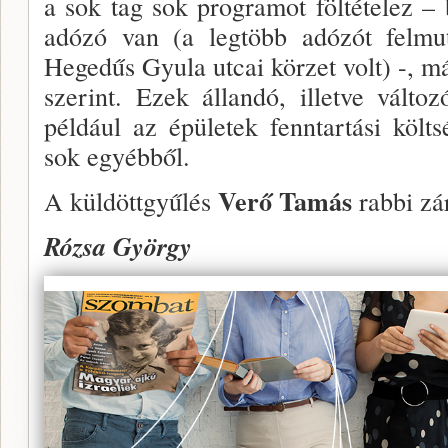
a sok tag sok programot föl­tételez 
adózó van (a legtöbb adózót felmut
Hegedűs Gyula ut­cai körzet volt) -, m
szerint. Ezek állandó, illetve válto
pél­dául az épületek fenntartási költ
sok egyéb­ből.
Verő Tamás
A küldöttgyűlés
rabbi zá
Rózsa György