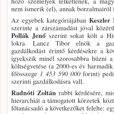
hozó szemé­lyek lelketlenek, a magy
nem ismerik (el), annak borzalmairól 
Keszler
Az egyebek kategóriájában
szerinte a zárszámadást jóval közér
Pollák Jenő
szerint so­kat költ a H
lokra. Lancz Tibor elnök a gaz
gazdálkodást érintő kérdésekre a kö
igyekszik minél szorosabbra húz­ni a
költ­ségvetése (a 2000-es év harmadik
főösszege
1
4
53 590 000
forint) pedi
szerinti gazdálkodás­ra vall.
Radnóti Zoltán
rabbi kérdésére, mi­
hierarchiát a támogatott körzetek köz
főtanácsadó a követ­kezőket felelte: eg