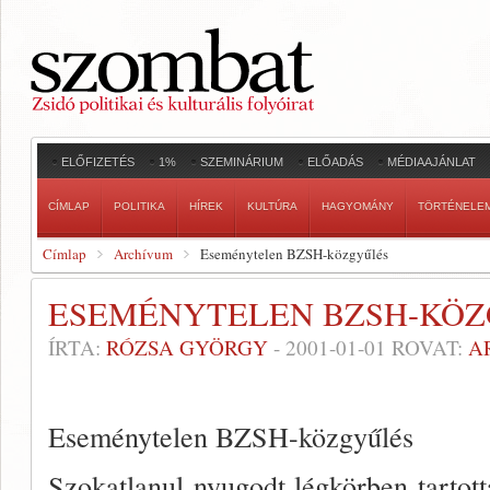
ELŐFIZETÉS
1%
SZEMINÁRIUM
ELŐADÁS
MÉDIAAJÁNLAT
CÍMLAP
POLITIKA
HÍREK
KULTÚRA
HAGYOMÁNY
TÖRTÉNELE
Címlap
Archívum
Eseménytelen BZSH-közgyűlés
ESEMÉNYTELEN BZSH-KÖ
ÍRTA:
RÓZSA GYÖRGY
-
2001-01-01
ROVAT:
A
Eseménytelen BZSH-közgyűlés
Szokatlanul nyugodt légkörben tar­tott