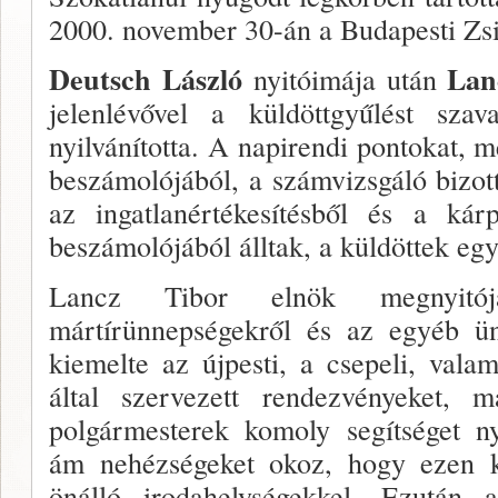
2000. november 30-án a Budapesti Zsi
Deutsch László
Lan
nyitóimája után
jelen­lévővel a küldöttgyűlést szav
nyilvánította. A napi­rendi pontokat, 
beszámolójából, a számvizs­gáló bizot
az ingatlanértékesítésből és a kárp
beszámolójából álltak, a küldöttek eg
Lancz Tibor elnök megnyitój
mártírünnepségekről és az egyéb ün
kiemelte az újpesti, a csepeli, vala
által szer­vezett rendezvényeket, m
polgármesterek komoly segítséget nyú
ám nehézségeket okoz, hogy ezen 
önál­ló irodahelységekkel. Ezutá