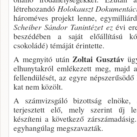
létrehozandó
Holo­kauszt Dokumentác
hároméves projekt lenne, egymilliárd
Scheiber Sándor Tanintézet ez
évi er
beszé­dében a saját előállítású kó
csokoládé) témáját érin­tette.
Zoltai Gusztáv
A megnyitó után
üg
elhunytakról emlékezett meg, majd a 
fellendülését, az egyre népszerűsödő h
kat nem közölt.
A számvizsgáló bizottság elnöke,
terjesztett elő, mely szerint űj lel
készíteni a következő zár­számadásig.
egyhangúlag megszavazták.