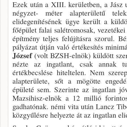
Ezek után a XIII. kerületben, a Jász 
négyzet- méter alapterületű tel
elidegenítésének ügye került a küldö
főépület falai salétromosak, vezetékei 
építmény teljes felújításra szorul. B
pályázat útján való értékesítés minimál
József
(volt BZSH-elnök) kül­dött sz
nézte az ingatlant, csak annak tul
értékbecslése hitel­telen. Nem szer
alapterülete, sőt a mögötte en­gedé
épületé sem. Szerinte az ingatlan jó
Mazsihisz-elnök a 12 millió forintos
gadhatónak. némi vita után Lancz Ti­b
közgyű­lésre helyezte át az ingatlan el