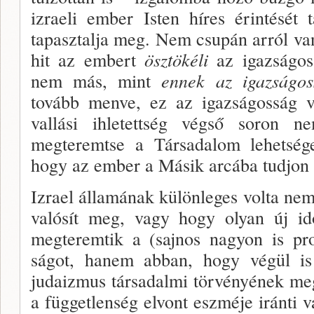
izraeli ember Isten híres érintését 
tapasztalja meg. Nem csupán arról va
hit az embert
ösztökéli
az igazságoss
nem más, mint
ennek az igazságos
tovább menve, ez az igazságosság v
vallási ihletettség végső soron n
megteremtse a Társadalom lehet­sége
hogy az ember a Másik arcába tudjon
Izrael államának különleges volta nem 
valósít meg, vagy hogy olyan új id
megteremtik a (sajnos nagyon is pro
ságot, hanem abban, hogy végül is f
judaizmus társa­dalmi törvényének me
a függetlenség elvont esz­méje iránti v