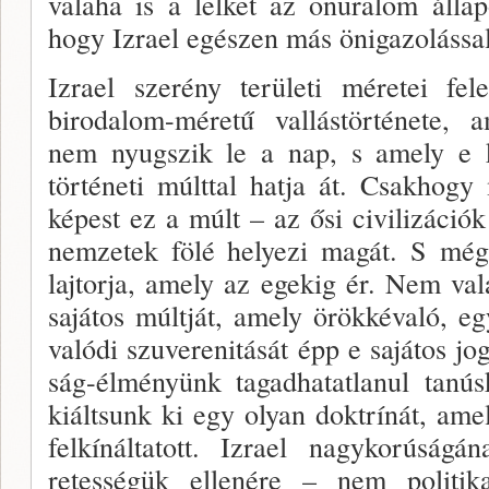
valaha is a lelket az önuralom ál­la
hogy Iz­rael egészen más önigazolással
Izrael szerény területi méretei fele
birodalom-mére­tű vallástörténete, 
nem nyugszik le a nap, s amely e ki
történeti múlttal hatja át. Csakhogy
képest ez a múlt – az ősi civilizációk
nemzetek fölé helyezi magát. S még
lajtorja, amely az egekig ér. Nem vala
sajátos múltját, amely örökkévaló, e
valódi szuverenitását épp e sajátos jog
ság-élményünk tagadhatatlanul tanú
kiáltsunk ki egy olyan doktrínát, am
felkínáltatott. Izrael nagykorúság
retességük ellenére – nem politik