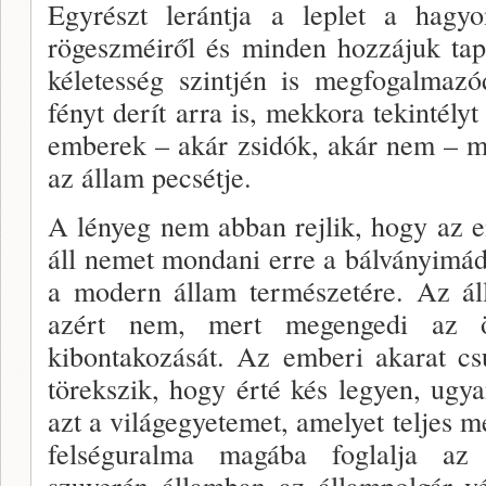
Egyrészt lerántja a leplet a hag
rögeszméiről és minden hozzájuk tap
kéletesség szintjén is megfogalmazó
fényt derít ar­ra is, mekkora tekintél
emberek – akár zsidók, akár nem – mi
az állam pecsétje.
A lényeg nem abban rejlik, hogy az
áll ne­met mondani erre a bálványimád
a modern állam természetére. Az ál
azért nem, mert megengedi az ön
kibonta­kozását. Az emberi akarat c
törekszik, hogy érté kés legyen, ugy
azt a világegyetemet, amelyet teljes m
felséguralma magába foglalja az
szuverén államban az állampolgár vég