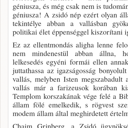
géniusza, és még csak nem is tudomán
géniusza! A zsidó nép ezért olyan ál
te­kintélye abban a vallásban gy
politikai élet éppen­séggel kiszorítani 
Ez az ellentmondás aligha lenne fel­o
nem min­denestül abban állna, 
lelkesedés egyéni formái el­len ann
juttathassa az igazságosság bonyolul
vallás, melyben Isten megszabadult 
vallás már a farizeusok korában ki
Templom korszakának vége felé a Bibl
ál­lam fölé emelkedik, s rögvest sz
modem állam által meghirdetett értel
Chaim Grinberg, a Zsidó ügynöksé