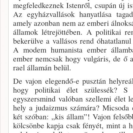
megfeledkeznek Istenről, csu­pán új is
Az egyházvallások hanyatlása tagadha
amely azonban nem az emberi álnoksá
államok létrejöttében. A politikai 
bekerülve a vallásos rend óhatatlanul 
A modem humanista ember államba
ember nemcsak hogy vul­gáris, de ő a 
rael államán belül.
De vajon elegendő-e pusztán helyre­ál
hogy poli­tikai élet szülessék? S
egyszersmind valóban szellemi élet l
hely a judaizmus számára? Micsoda e
két szóban: „kis állam”! Vajon fels
kölcsönbe kapja csak fé­nyét, mint a 