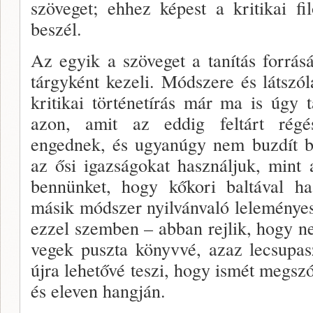
szöveget; ehhez képest a kritikai fi
beszél.
Az egyik a szöveget a tanítás forrásá
tárgyként kezeli. Módszere és látszól
kritikai történetírás már ma is úgy 
azon, amit az eddig feltárt régé­s
engednek, és ugyanúgy nem buzdít be
az ősi igazságokat hasz­náljuk, mint
bennünket, hogy kőkori baltával has
másik módszer nyilvánvaló leleményess
ezzel szemben – abban rej­lik, hogy 
vegek puszta könyvvé, azaz lecsupaszí
újra lehetővé teszi, hogy ismét megszó
és eleven hangján.