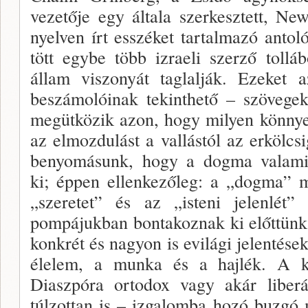
vezetője egy ál­tala szerkesztett, N
nyelven írt esszéket tartal­mazó antol
tött egybe több izraeli szerző tollá
állam viszonyát taglalják. Ezeket 
beszámolóinak tekinthető – szö­vege
megüt­közik azon, hogy milyen könnye
az elmozdulást a vallástól az erkölcs
benyomásunk, hogy a dog­ma valamif
ki; éppen ellenkezőleg: a „dogma” m
„szeretet” és az „isteni jelenlét”
pompájukban bontakoznak ki előt­tünk
konk­rét és nagyon is evilági jelentése
élelem, a mun­ka és a hajlék. A ke
Diaszpóra ortodox vagy akár liberál
túlzot­tan is – izgalomba hozó buzgó