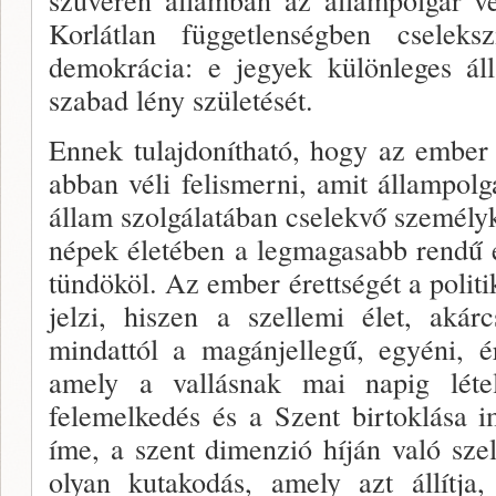
Korlátlan függetlenségben cselek­s
demokrá­cia: e jegyek különleges álla
szabad lény születését.
Ennek tulajdonítható, hogy az ember
abban véli felismerni, amit állampol
állam szolgálatában cse­lekvő személyk
népek életében a legmagasabb rendű
tün­dököl. Az ember érettségét a polit
jelzi, hiszen a szellemi élet, akárc
mindattól a magánjellegű, egyé­ni, é
amely a vallásnak mai napig léte
felemelkedés és a Szent birtoklása
íme, a szent dimenzió híján való szel
olyan kutako­dás, amely azt állítj