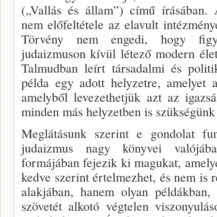
(„Vallás és állam”) című írásában. 
nem előfeltétele az ela­vult intézmény
Törvény nem engedi, hogy fi­g
judaizmuson kívül létező modern éle
Talmudban leírt társadal­mi és poli
példa egy adott helyzetre, amelyet 
amelyből le­vezethetjük azt az igazs
minden más helyzetben is szükségünk
Meglátásunk szerint e gondolat fun
judaizmus nagy könyvei valójáb
formájában fejezik ki magukat, amelye
kedve szerint értelmezhet, és nem is 
alakjában, hanem olyan példákban, 
szövetét alkotó végtelen viszonyulá