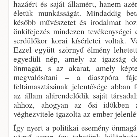
hazáért és saját államért, hanem azé
életük munkásságát. Mindaddig beta
később művészetet és irodalmat hoz
önkifejezés mindezen tevékenységei 
serdülőkor korai kísérletei voltak. 
Ezzel együtt szörnyű élmény lehetet
egye­düli nép, amely az igazság do
önmagát, s az akarat, amely képte
megvalósítani – a diaszpóra fáj
feltámasztásának je­lentősége abban
az állam alárendelődik saját társada
ah­hoz, ahogyan az ősi időkben a
véghezvitele igazolta az ember jelenlét
Így nyert a politikai esemény önma­gá
végső soron így tehetünk különbség