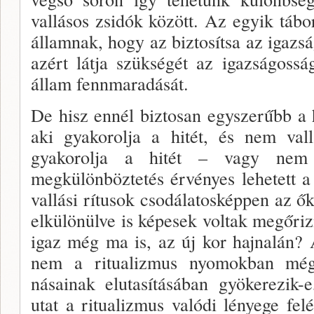
vallásos zsidók kö­zött. Az egyik tábo
államnak, hogy az biztosítsa az igazs
azért látja szükségét az igazságossá
állam fenn­maradását.
De hisz ennél biztosan egyszerűbb a h
aki gyako­rolja a hitét, és nem va
gyakorolja a hitét – vagy ne
megkülönböztetés érvényes lehetett a
vallási rítusok csodálatoskép­pen az ő
elkülönülve is képesek voltak megőriz­
igaz még ma is, az új kor hajnalán? 
nem a ritualizmus nyomokban mé
násainak elutasításában gyökerezik-
utat a ritualiz­mus valódi lényege fe