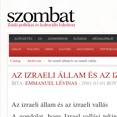
ELŐFIZETÉS
1%
SZEMINÁRIUM
ELŐADÁS
MÉDIAAJÁNLAT
CÍMLAP
POLITIKA
HÍREK
KULTÚRA
HAGYOMÁNY
TÖRTÉNELE
Címlap
Archívum
Az izraeli állam és az izraeli vallás
AZ IZRAELI ÁLLAM ÉS AZ 
ÍRTA:
EMMANUEL LÉVINAS
-
2001-03-01
ROV
Az izraeli állam és az izraeli vallás
A gondolat, hogy Izrael vallási tekin­