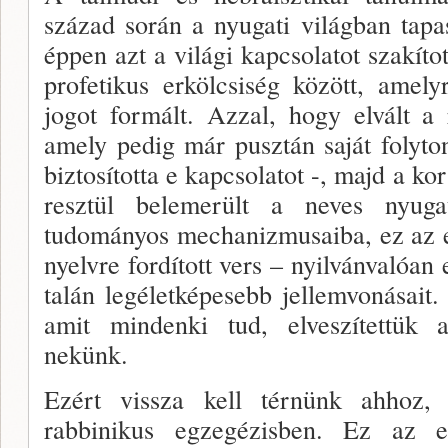
század so­rán a nyugati világban tapas
éppen azt a világi kapcsolatot szakít
profetikus erkölcsiség között, amel
jogot formált. Azzal, hogy elvált a
amely pedig már pusz­tán saját folyto
biztosította e kapcsolatot -, majd a kor 
resztül belemerült a neves nyuga
tudományos mechanizmusaiba, ez az e
nyelvre fordított vers – nyilvánvalóan 
talán legéletképesebb jel­lemvonásait.
amit mindenki tud, elveszítettük a
nekünk.
Ezért vissza kell térnünk ahhoz,
rabbinikus egzegézisben. Ez az e