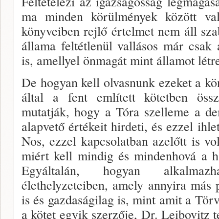
Feltételezi az igazságosság legmagas
ma minden körülmények között vall
könyveiben rejlő értelmet nem áll sza
állama feltétlenül vallá­sos már csak 
is, amellyel önmagát mint álla­mot lét
De hogyan kell olvasnunk ezeket a k
által a fent említett kötetben össz
mutatják, hogy a Tóra szelleme a de
alapvető értékeit hirdeti, és ezzel ihl
Nos, ezzel kapcsolatban azelőtt is vol
miért kell mindig és mindenhová a h
Egyáltalán, hogyan alkalmaz
élethelyzeteiben, amely annyira más po
is és gazdaságilag is, mint amit a Tör
a kötet egyik szerzője, Dr. Leibovitz t