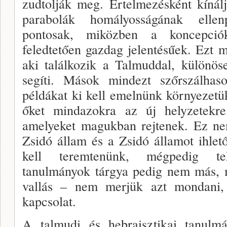
zudtolják meg. Értelmezésként kínál
parabolák ho­mályosságának ellenpo
pontosak, miközben a kon­cepció
feledtetően gazdag jelentésűek. Ezt m
aki találkozik a Talmuddal, különös
segíti. Mások mindezt szőrszálhaso
példákat ki kell emelnünk környeze­tük
őket mindazokra az új helyzetekre,
amelyeket magukban rejtenek. Ez ne
Zsidó állam és a Zsidó államot ihlet
kell teremtenünk, mégpedig tek
tanulmányok tárgya pedig nem más, m
vallás – nem merjük azt mondani,
kapcsolat.
A talmudi és hebraisztikai tanulmá