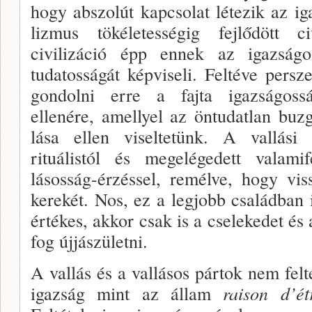
hogy abszolút kapcsolat létezik az ig
lizmus tökéletességig fejlődött ci
civilizáció épp en­nek az igazságo
tudatosságát képviseli. Feltéve per­
gondolni erre a fajta igazságos
ellenére, amellyel az öntu­datlan b
lása ellen viseltetünk. A vallási 
rituálistól és megelé­gedett valami
lásosság-érzéssel, remélve, hogy vis
kerekét. Nos, ez a legjobb családban i
értékes, akkor csak­ is a cselekedet és
fog újjászületni.
A vallás és a vallásos pártok nem fel­
igazság mint az állam
raison d’étr