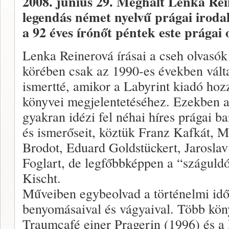
2008. június 29.
Meghalt Lenka Rei
legendás német nyelvű prágai irodal
a 92 éves írónőt péntek este prágai 
Lenka Reinerová írásai a cseh olvasók
körében csak az 1990-es években vált
ismertté, amikor a Labyrint kiadó hozz
könyvei megjelentetéséhez. Ezekben a
gyakran idézi fel néhai híres prágai ba
és ismerőseit, köztük Franz Kafkát, 
Brodot, Eduard Goldstückert, Jaroslav
Foglart, de legfőbbképpen a “száguld
Kischt.
Műveiben egybeolvad a történelmi id
benyomásaival és vágyaival. Több köny
Traumcafé einer Pragerin (1996) és a