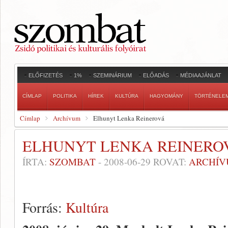
ELŐFIZETÉS
1%
SZEMINÁRIUM
ELŐADÁS
MÉDIAAJÁNLAT
CÍMLAP
POLITIKA
HÍREK
KULTÚRA
HAGYOMÁNY
TÖRTÉNELE
Címlap
Archívum
Elhunyt Lenka Reinerová
ELHUNYT LENKA REINERO
ÍRTA:
SZOMBAT
-
2008-06-29
ROVAT:
ARCHÍ
Forrás:
Kultúra