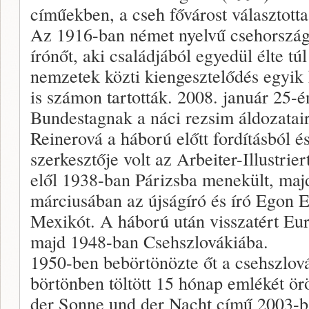
címűekben, a cseh fővárost választotta
Az 1916-ban német nyelvű csehországi
írónőt, aki családjából egyedül élte tú
nemzetek közti kiengesztelődés egyik
is számon tartották. 2008. január 25-
Bundestagnak a náci rezsim áldozatai
Reinerová a háború előtt fordításból és
szerkesztője volt az Arbeiter-Illustri
elől 1938-ban Párizsba menekült, maj
márciusában az újságíró és író Egon E
Mexikót. A háború után visszatért Eu
majd 1948-ban Csehszlovákiába.
1950-ben bebörtönözte őt a csehszlovák
börtönben töltött 15 hónap emlékét ör
der Sonne und der Nacht című 2003-