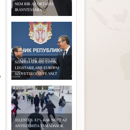
NEM BÍR AZ OKTATÁS
IRÁNYÍTÁSÁRA”
SZERBIA IZRAEL EGYIK
LEGSTABILABB EURÓPAI
SZÖVETSÉGESÉVÉ VÁLT
n
JELENTÉS: 82%-KAL NŐTT AZ
ANTISZEMITA TÁMADÁSOK