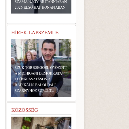
SZÁMA NAGY-BRITANNIÁBAN
2026 ELSŐ HAT HÓNAPJÁBAN
HÍREK-LAPSZEMLE
SZŰK TÖBBSÉGGEL GYŐZÖTT
.
A MICHIGANI DEMOKRATA
.
ELŐVÁLASZTÁSON A
RADIKÁLIS BALOLDALI
SZÁRNYHOZ SOROLT...
KÖZÖSSÉG