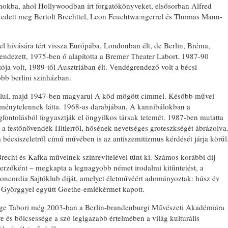
mokba, ahol Hollywoodban írt forgatókönyveket, elsősorban Alfred
edett meg Bertolt Brechttel, Leon Feuchtwa:ngerrel és Thomas Mann-
l hívására tért vissza Európába, Londonban élt, de Berlin, Bréma,
ndezett, 1975-ben ő alapította a Bremer Theater Labort. 1987-90
tója volt, 1989-től Ausztriában élt. Vendégrendező volt a bécsi
öbb berlini színházban.
olul, majd 1947-ben magyarul A köd mögött címmel. Később művei
eménytelennek látta. 1968-as darabjában, A kannibálokban a
gfontolásból fogyasztják el öngyilkos társuk tetemét. 1987-ben mutatta
 festőnövendék Hitlerről, hősének nevetséges groteszkségét ábrázolva
bécsiszeletről című művében is az antiszemitizmus kérdését járja körül
cht és Kafka műveinek színrevitelével tűnt ki. Számos korábbi díj
erzőként – megkapta a legnagyobb német irodalmi kitüntetést, a
oncordia Sajtóklub díját, amelyet életművéért adományoztak: húsz év
d Györggyel együtt Goethe-emlékérmet kapott.
ge Tabori még 2003-ban a Berlin-brandenburgi Művészeti Akadémiára
és bölcsessége a szó legigazabb értelmében a világ kulturális