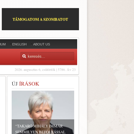
TÁMOGATOM A SZOMBATOT
IUM
ENGLISH
ABOUT US
2026. augusztus 6, csütörtök | 5786. Áv 23
ÚJ
ÍRÁSOK
“TAKARÓ MIHÁLY IMMÁR
SEMMILYEN BEFOLYÁSSAL