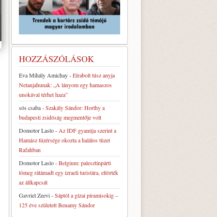
HOZZÁSZÓLÁSOK
Eva Mihály Amichay
-
Elrabolt túsz anyja
Netanjahunak: „A lányom egy hamaszos
unokával térhet haza”
sós csaba
-
Szakály Sándor: Horthy a
budapesti zsidóság megmentője volt
Domotor Laslo
-
Az IDF gyanúja szerint a
Hamász tüzérsége okozta a halálos tüzet
Rafahban
Domotor Laslo
-
Belgium: palesztinpárti
tömeg rátámadt egy izraeli turistára, eltörték
az állkapcsát
Gavriel Zeevi
-
Sáptól a gízai piramisokig –
125 éve született Benamy Sándor