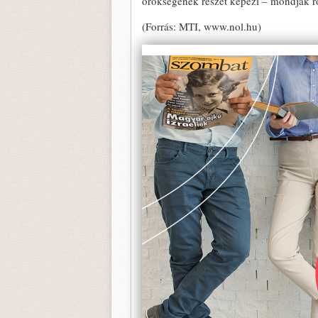
örökségének részét képezi – mondják ró
(Forrás: MTI, www.nol.hu)