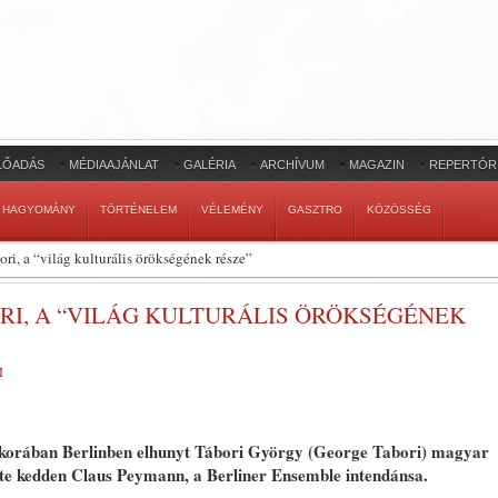
LŐADÁS
MÉDIAAJÁNLAT
GALÉRIA
ARCHÍVUM
MAGAZIN
REPERTÓR
HAGYOMÁNY
TÖRTÉNELEM
VÉLEMÉNY
GASZTRO
KÖZÖSSÉG
ri, a “világ kulturális örökségének része”
I, A “VILÁG KULTURÁLIS ÖRÖKSÉGÉNEK
M
korában Berlinben elhunyt Tábori György (George Tabori) magyar
ölte kedden Claus Peymann, a Berliner Ensemble intendánsa.