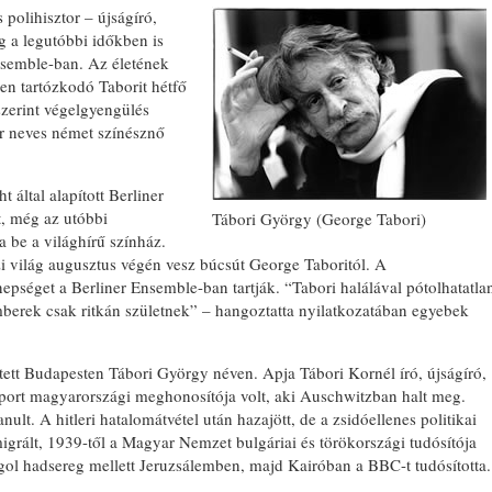
 polihisztor – újságíró,
g a legutóbbi időkben is
Ensemble-ban. Az életének
en tartózkodó Taborit hétfő
 szerint végelgyengülés
r neves német színésznő
 által alapított Berliner
t, még az utóbbi
Tábori György (George Tabori)
 be a világhírű színház.
 világ augusztus végén vesz búcsút George Taboritól. A
séget a Berliner Ensemble-ban tartják. “Tabori halálával pótolhatatla
mberek csak ritkán születnek” – hangoztatta nyilatkozatában egyebek
ett Budapesten Tábori György néven. Apja Tábori Kornél író, újságíró,
riport magyarországi meghonosítója volt, aki Auschwitzban halt meg.
ult. A hitleri hatalomátvétel után hazajött, de a zsidóellenes politikai
rált, 1939-től a Magyar Nemzet bulgáriai és törökországi tudósítója
ngol hadsereg mellett Jeruzsálemben, majd Kairóban a BBC-t tudósította.