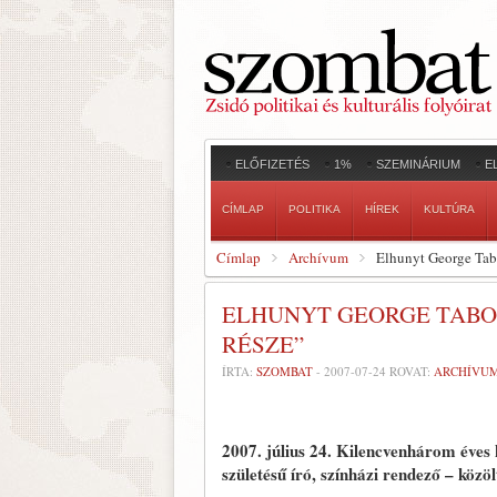
ELŐFIZETÉS
1%
SZEMINÁRIUM
E
CÍMLAP
POLITIKA
HÍREK
KULTÚRA
Címlap
Archívum
Elhunyt George Tabo
ELHUNYT GEORGE TABOR
RÉSZE”
ÍRTA:
SZOMBAT
-
2007-07-24
ROVAT:
ARCHÍVU
2007. július 24.
Kilencvenhárom éves 
születésű író, színházi rendező – köz