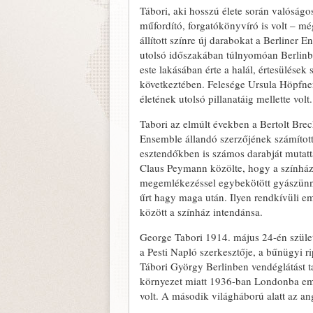
Tábori, aki hosszú élete során valóságos
műfordító, forgatókönyvíró is volt – mé
állított színre új darabokat a Berliner 
utolsó időszakában túlnyomóan Berlinb
este lakásában érte a halál, értesülések
következtében. Felesége Ursula Höpfne
életének utolsó pillanatáig mellette volt.
Tabori az elmúlt években a Bertolt Brecht
Ensemble állandó szerzőjének számítot
esztendőkben is számos darabját mutatta
Claus Peymann közölte, hogy a színházi
megemlékezéssel egybekötött gyászünnep
űrt hagy maga után. Ilyen rendkívüli e
között a színház intendánsa.
George Tabori 1914. május 24-én szület
a Pesti Napló szerkesztője, a bűnügyi 
Tábori György Berlinben vendéglátást tan
környezet miatt 1936-ban Londonba emig
volt. A második világháború alatt az a