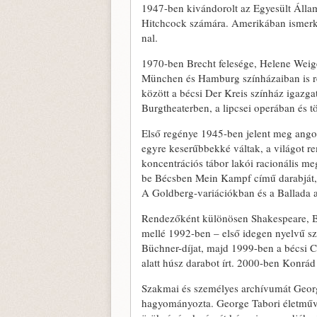
1947-ben kivándorolt az Egyesült Álla
Hitchcock számára. Amerikában ismerk
nal.
1970-ben Brecht felesége, Helene Weige
München és Hamburg színházaiban is re
között a bécsi Der Kreis színház igazga
Burgtheaterben, a lipcsei operában és t
Első regénye 1945-ben jelent meg ang
egyre keserűbbekké váltak, a világot r
koncentrációs tábor lakói racionális me
be Bécsben Mein Kampf című darabját, a
A Goldberg-variációkban és a Ballada a 
Rendezőként különösen Shakespeare, Bre
mellé 1992-ben – első idegen nyelvű sz
Büchner-díjat, majd 1999-ben a bécsi C
alatt húsz darabot írt. 2000-ben Konrá
Szakmai és személyes archívumát Geor
hagyományozta. George Tabori életműve 