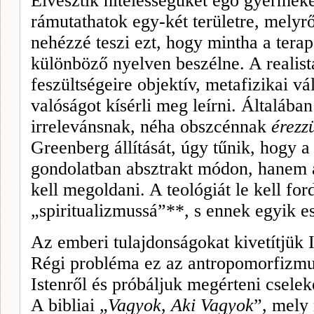
Elvesztik hitelességüket égő gyermeke
rámutathatok egy-két területre, melyr
nehézzé teszi ezt, hogy mintha a terap
különböző nyelven beszélne. A realista 
feszültségeire objektív, metafizikai vá
valóságot kísérli meg leírni. Általába
irrelevánsnak, néha obszcénnak
érezz
Greenberg állítását, úgy tűnik, hogy a
gondolatban absztrakt módon, hanem 
kell megoldani. A teológiát le kell fordí
„spiritualizmussá”**, s ennek egyik e
Az emberi tulajdonságokat kivetítjük Is
Régi probléma ez az antropomorfizmus
Istenről és próbáljuk megérteni cselek
A bibliai „
Vagyok
,
Aki Vagyok
”, mely