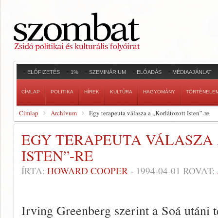
ELŐFIZETÉS
1%
SZEMINÁRIUM
ELŐADÁS
MÉDIAAJÁNLAT
CÍMLAP
POLITIKA
HÍREK
KULTÚRA
HAGYOMÁNY
TÖRTÉNELE
Címlap
Archívum
Egy terapeuta válasza a „Korlátozott Isten”-re
EGY TERAPEUTA VÁLASZA
ISTEN”-RE
ÍRTA:
HOWARD COOPER
-
1994-04-01
ROVAT:
Irving Greenberg szerint a Soá utáni t