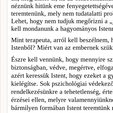
néznünk hitünk eme fenyegetettségével
teremtenünk, mely nem tudatalatti pr
Lehet, hogy nem tudjuk megőrizni a „jó
kell mondanunk a hagyományos Istenr
Mint terapeuta, arról kell beszélnem,
Istenből? Miért van az embernek szük
Észre kell vennünk, hogy mennyire s
biztonságban, védve, megértve, elfog
azért keressük Istent, hogy ezeket a g
kielégítse. Sok pszichológiai véde­kez
rendelkezésünkre a tehetetlenség, érte
érzései ellen, melyre valamennyiünkn
bármilyen formában Istent teremtünk