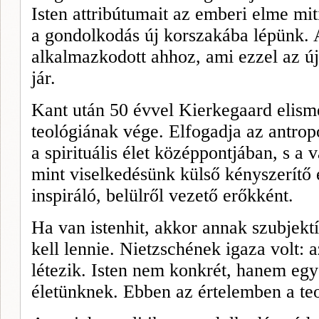
Isten attribútumait az emberi elme mit
a gondolkodás új korszakába lépünk. 
alkalmazkodott ahhoz, ami ezzel az ú
jár.
Kant után 50 évvel Kierkegaard elisme
teológiának vége. Elfogadja az antro
a spirituális élet középpontjában, s a 
mint viselkedésünk külső kényszerítő 
inspiráló, belülről vezető erőkként.
Ha van istenhit, akkor annak szubjekt
kell lennie. Nietzschének igaza volt: 
létezik. Isten nem konkrét, hanem eg
életünknek. Ebben az értelemben a teo