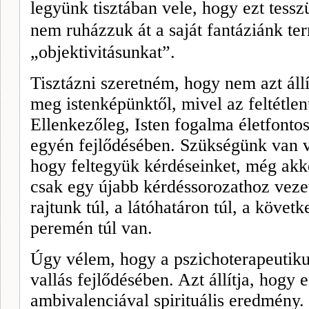
legyünk tisztában vele, hogy ezt tesszü
nem ruházzuk át a saját fantáziánk te
„objektivitásunkat”.
Tisztázni szeretném, hogy nem azt ál
meg istenképünktől, mivel az feltétle
Ellenkezőleg, Isten fogalma életfontos
egyén fejlődésében. Szük­ségünk van 
hogy feltegyük kérdéseinket, még akko
csak egy újabb kérdéssorozathoz vezet
rajtunk túl, a látóhatáron túl, a követk
peremén túl van.
Úgy vélem, hogy a pszichoterapeutiku
vallás fejlődésében. Azt állítja, hogy e
ambivalenciával spirituális eredmény.