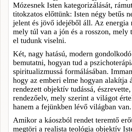
Mózesnek Isten kategorizálását, rámut
titokzatos előttünk: Isten négy betűs n
jelent és jövő idejéből áll. Az energia
mely túl van a jón és a rosszon, mely
el tudunk viselni.
Két, nagy hatású, modern gondolkodó
bemutatni, hogyan tud a pszichoterápia
spiritualizmussá formálásában. Imman
hogy az emberi elme hogyan alakítja át
rendezett objektív tudássá, észrevette
rendezőelv, mely szerint a világot ért
hanem a fejünkben lévő világban van.
Amikor a káoszból rendet teremtő erő
megtöri a realista teológia objektív I