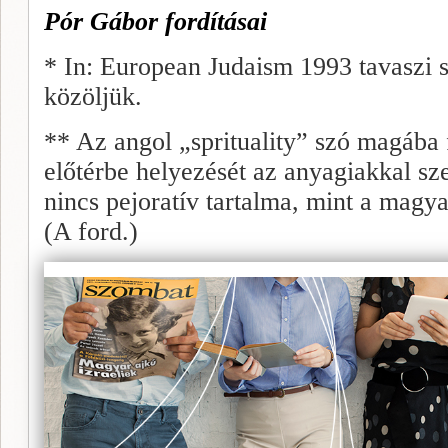
Pór Gábor fordításai
* In: European Judaism 1993 tavaszi s
közöljük.
** Az angol „sprituality” szó magába f
előtérbe helyezését az anyagiakkal sz
nincs pejoratív tartalma, mint a magya
(A ford.)