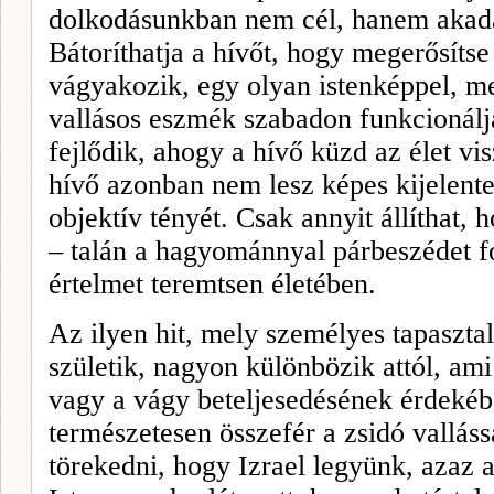
dolkodásunkban nem cél, hanem akadál
Bátoríthatja a hívőt, hogy megerősítse
vágyakozik, egy olyan istenképpel, m
vallásos eszmék szabadon funkcionálj
fejlődik, ahogy a hívő küzd az élet vis
hívő azonban nem lesz képes kijelente
objektív tényét. Csak annyit állíthat, 
– talán a hagyománnyal párbeszédet f
értelmet teremtsen életében.
Az ilyen hit, mely személyes tapasztal
születik, nagyon különbözik attól, am
vagy a vágy beteljesedésének érdekéb
természetesen összefér a zsidó vallás
törekedni, hogy Izrael legyünk, azaz 