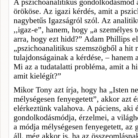
A pszichoanalitikus gondolkodásmód a
örököse. Az igazi kérdés, amit a pszic
nagybetűs Igazságról szól. Az analiti
,,igaz-e”, hanem, hogy „a személyes 
arra, hogy ezt hidd?” Adam Phil­lips 
„pszichoanalitikus szemszög­ből a hit 
tulajdonságainak a kérdése, – hanem a
Mi az a tudatalatti probléma, amit a h
amit kielégít?”
Mikor Tony azt írja, hogy ha „Isten ne
mélységesen fenyegetett”, akkor azt é
elérkeztünk valahova. A páciens, aki é
gondolkodásmódja, érzelmei, a világh
a módja mélységesen fenyegetett, az gya
áll, még akkor is, ha az összeomlásna