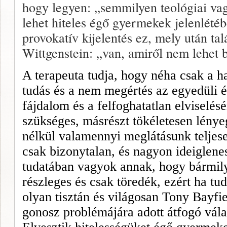
hogy legyen: „semmilyen teológiai vag
lehet hiteles égő gyermekek jelen­létéb
provokatív kijelentés ez, mely után tal
Wittgenstein: „van, amiről nem lehet b
A terapeuta tudja, hogy néha csak a ha
tudás és a nem megértés az egyedüli 
fájdalom és a felfoghatatlan elviselés
szükséges, másrészt tökéletesen lénye
nélkül valamennyi meglátásunk teljesen
csak bizonytalan, és nagyon ideiglene
tudatában vagyok annak, hogy bármily
részleges és csak töredék, ezért ha t
olyan tisztán és világosan Tony Bayfie
gonosz problémájára adott átfogó vála