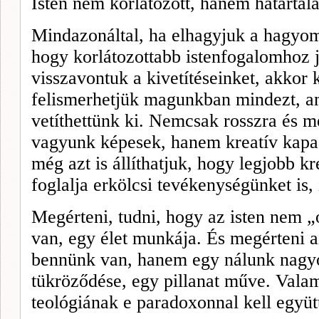
Isten nem korlátozott, hanem határtala
Mindazonáltal, ha elhagyjuk a hagyom
hogy korlátozottabb istenfogalomhoz 
visszavontuk a kivetítéseinket, akkor 
felismerhetjük magunkban mindezt, am
vetíthettünk ki. Nemcsak rosszra és mé
vagyunk képesek, hanem kreatív kapac
még azt is állíthatjuk, hogy legjobb k
foglalja erkölcsi tevékenységünket is, 
Megérteni, tudni, hogy az isten nem „
van, egy élet munkája. És megérteni 
bennünk van, hanem egy nálunk nagyo
tükröződése, egy pillanat műve. Valam
teológiának e paradoxonnal kell együtt