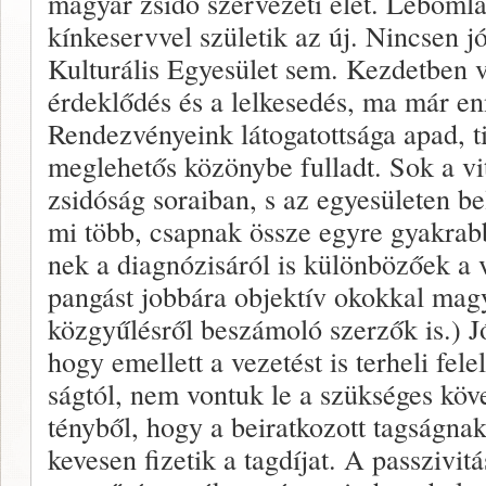
magyar zsidó szervezeti élet. Lebomla
kínkeservvel szü­letik az új. Nincsen
Kulturális Egyesület sem. Kezdetben v
érdeklődés és a lelkesedés, ma már e
Rendez­vényeink látogatottsága apad, t
meglehetős közönybe fulladt. Sok a vit
zsidóság soraiban, s az egyesületen bel
mi több, csapnak össze egyre gyakra
nek a diagnózisáról is különbözőek a 
pangást job­bára objektív okokkal magy
közgyűlésről beszámoló szerzők is.)
hogy emellett a vezetést is ter­heli fel
ságtól, nem vontuk le a szükséges köv
tényből, hogy a beiratkozott tagságnak
kevesen fizetik a tagdíjat. A passzivitá