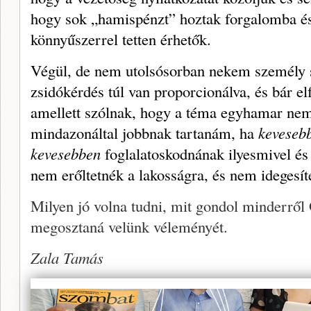
hogy sok „hamispénzt” hoztak forgalomba é
könnyűszerrel tetten érhetők.
Végül, de nem utolsósorban ne­kem személy s
zsidókérdés túl van proporcionálva, és bár e
amellett szólnak, hogy a téma egyhamar nem k
mindazonáltal jobbnak tartanám, ha
keveseb
kevesebben
fog­lalatoskodnának ilyesmivel és 
nem erőltet­nék a lakosságra, és nem idegesíte
Milyen jó volna tudni, mit gondol minderről 
megosztaná velünk véleményét.
Zala Tamás