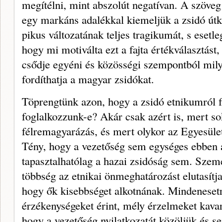
megítélni, mint abszolút negatívan. A szöveg
egy markáns adalékkal kiemeljük a zsi­dó útk
pikus változatának teljes tragiku­mát, s esetle
hogy mi motiválta ezt a fajta értékválasztást
csődje egyéni és közösségi szempontból mil
fordíthatja a magyar zsidókat.
Töprengtünk azon, hogy a zsidó etnikumról fo
foglalkozzunk-e? Akár csak azért is, mert sok 
félremagyarázás, és mert olykor az Egyesület
Tény, hogy a vezetőség sem egysé­ges ebben
tapasztalhatólag a hazai zsidóság sem. Sze
többség az etnikai önmeghatáro­zást elutasítj
hogy ők kisebbséget alkot­nának. Mindenesetre
érzékenységeket érint, mély érzelmeket kavar 
hogy a ve­zetőség nyilatkozatát közöljük és s