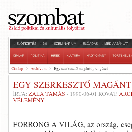
ELŐFIZETÉS
1%
SZEMINÁRIUM
ELŐADÁS
MÉDIAAJÁNLAT
CÍMLAP
POLITIKA
HÍREK
KULTÚRA
HAGYOMÁNY
TÖRTÉNELE
Címlap
Archívum
Egy szerkesztő magántöprengései
EGY SZERKESZTŐ MAGÁNT
ÍRTA:
ZALA TAMÁS
-
1990-06-01
ROVAT:
ARC
VÉLEMÉNY
FORRONG A VILÁG, az ország, csepp