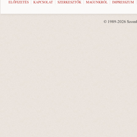
ELŐFIZETÉS
KAPCSOLAT
SZERKESZTŐK
MAGUNKRÓL
IMPRESSZUM
© 1989-2026 Szombat