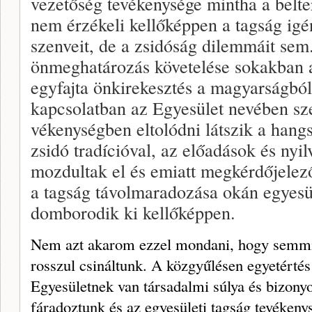
vezetőség tevékeny­sége mintha a belter
nem érzékeli kellőképpen a tagság igén
szenveit, de a zsidóság dilemmáit sem
önmeghatározás kö­vetelése sokakban az
egyfajta önkirekesztés a magyarságból
kapcsolatban az Egyesület ne­vében sz
vékenységben eltolódni látszik a hangs
zsidó tradícióval, az előadások és nyilv
mozdultak el és emiatt megkérdőjeleződ
a tagság távolmaradozása okán egyesül
domborodik ki kellőkép­pen.
Nem azt akarom ezzel mondani, hogy semmit
rosszul csináltunk. A közgyű­lésen egyetértés
Egyesületnek van társadalmi súlya és bizonyo
fáradoztunk és az egyesületi tagság tevéken