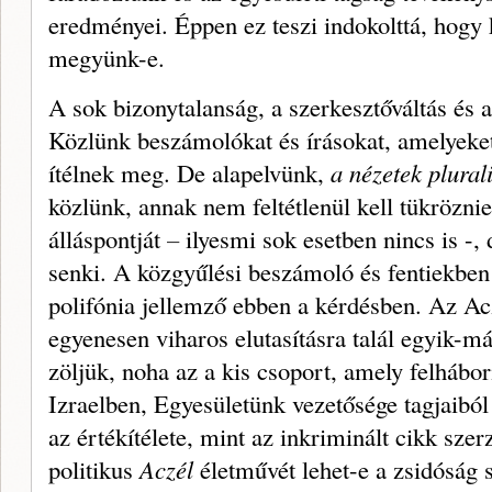
eredményei. Éppen ez teszi indokolt­tá, hogy 
megyünk-e.
A sok bizonytalanság, a szerkesz­tőváltás és a
Közlünk beszámolókat és írásokat, amelyeke
ítélnek meg. De alapelvünk,
a nézetek plural
közlünk, annak nem feltétlenül kell tükrözni
álláspontját
–
ilyesmi sok esetben nincs is -, 
sen­ki. A közgyűlési beszámoló és fen­tiekben
polifónia jellemző ebben a kérdés­ben. Az Ac
egyenesen viharos elutasításra talál egyik-m
zöljük, noha az a kis csoport, amely felháborí
Izraelben, Egyesületünk vezetősége tagjaiból
az értékítélete, mint az inkriminált cikk sze
politikus
Aczél
életművét lehet-e a zsidóság