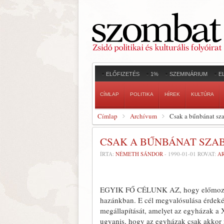
ELŐFIZETÉS
1%
SZEMINÁRIUM
E
CÍMLAP
POLITIKA
HÍREK
KULTÚRA
Címlap
Archívum
Csak a bűnbánat sza
CSAK A BŰNBÁNAT SZA
ÍRTA:
NÉMETH SÁNDOR
-
1990-01-01
ROVAT:
A
EGYIK FŐ CÉLUNK AZ, hogy előmozdítsu
hazánkban. E cél megvalósulása érdekéb
megállapítását, amelyet az egyházak a
ugyanis, hogy az egyházak csak akkor r