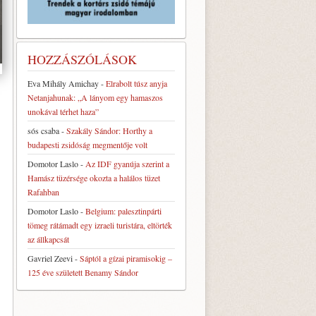
HOZZÁSZÓLÁSOK
Eva Mihály Amichay
-
Elrabolt túsz anyja
Netanjahunak: „A lányom egy hamaszos
unokával térhet haza”
sós csaba
-
Szakály Sándor: Horthy a
budapesti zsidóság megmentője volt
Domotor Laslo
-
Az IDF gyanúja szerint a
Hamász tüzérsége okozta a halálos tüzet
Rafahban
Domotor Laslo
-
Belgium: palesztinpárti
tömeg rátámadt egy izraeli turistára, eltörték
az állkapcsát
Gavriel Zeevi
-
Sáptól a gízai piramisokig –
125 éve született Benamy Sándor