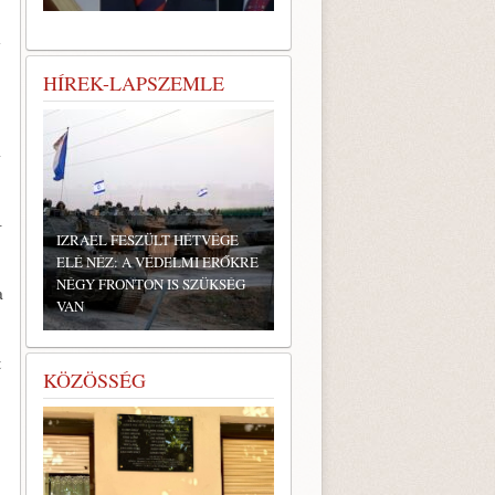
m
HÍREK-LAPSZEMLE
-
–
IZRAEL FESZÜLT HÉTVÉGE
ELÉ NÉZ: A VÉDELMI ERŐKRE
NÉGY FRONTON IS SZÜKSÉG
a
VAN
t
KÖZÖSSÉG