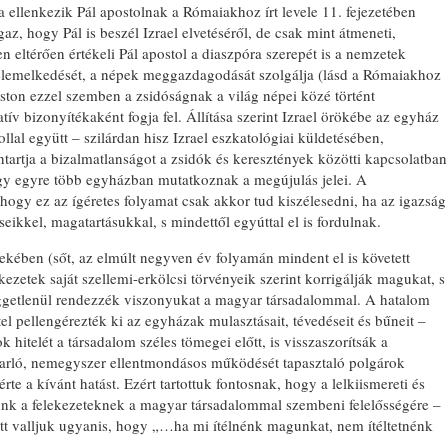
 ellenkezik Pál apostolnak a Rómaiakhoz írt levele 11. fejezetében
 Igaz, hogy Pál is beszél Izrael elvetéséről, de csak mint átmeneti,
en eltérően értékeli Pál apostol a diaszpóra szerepét is a nemzetek
g felemelkedését, a népek meggazdagodását szolgálja (lásd a Rómaiakhoz
goston ezzel szemben a zsidóságnak a világ népei közé történt
tív bizonyítékaként fogja fel. Állítása szerint Izrael örökébe az egyház
llal együtt – szilárdan hisz Izrael eszkatológiai küldetésében,
artja a bizalmatlanságot a zsidók és keresztények közötti kapcsolatban
gy egyre több egyházban mutatkoznak a megújulás jelei. A
hogy ez az ígéretes folyamat csak akkor tud kiszélesedni, ha az igazság
eikkel, magatartásukkal, s mindettől egyúttal el is fordulnak.
ében (sőt, az elmúlt negyven év folyamán mindent el is követett
zetek saját szellemi-erkölcsi törvényeik szerint korrigálják magukat, s
függetlenül rendezzék viszonyukat a magyar társadalommal. A hatalom
tel pellengérezték ki az egyházak mulasztásait, tévedéseit és bűneit –
k hitelét a társadalom széles tömegei előtt, is visszaszorítsák a
yarló, nemegyszer ellentmondásos működését tapasztaló polgárok
rte a kívánt hatást. Ezért tartottuk fontosnak, hogy a lelkiismereti és
ünk a felekezeteknek a magyar társadalommal szembeni felelősségére –
yütt valljuk ugyanis, hogy „…ha mi ítélnénk magunkat, nem ítéltetnénk