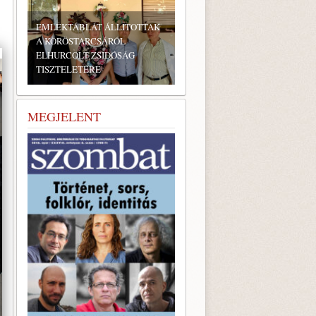
KTÁBLÁT ÁLLÍTOTTAK
RÖSTARCSÁRÓL
RCOLT ZSIDÓSÁG
TELETÉRE
BONYHÁDI ZSIDÓ NAPOK
MEGJELENT