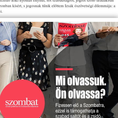
ezedő lelki nyomás enyhül, sőt szabadságról, jogról szóló tirádákban
ban kísért, s jogosnak tűnik előttem Izsák ószövetségi dilemmája: a
EMLÉ
i.
A KÖ
ELHU
TISZ