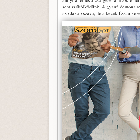
annyira fémes a csörgése; a hívőkre neh
sem szűkölködünk. A gyanú démona azon
szó Jákob szava, de a kezek Ézsau keze