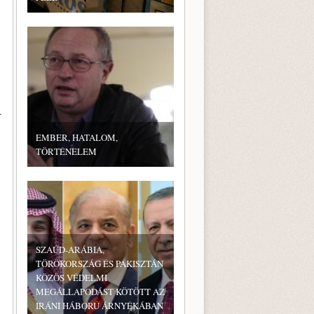
.
EMBER, HATALOM,
TÖRTÉNELEM
SZAÚD-ARÁBIA,
TÖRÖKORSZÁG ÉS PAKISZTÁN
KÖZÖS VÉDELMI
MEGÁLLAPODÁST KÖTÖTT AZ
IRÁNI HÁBORÚ ÁRNYÉKÁBAN