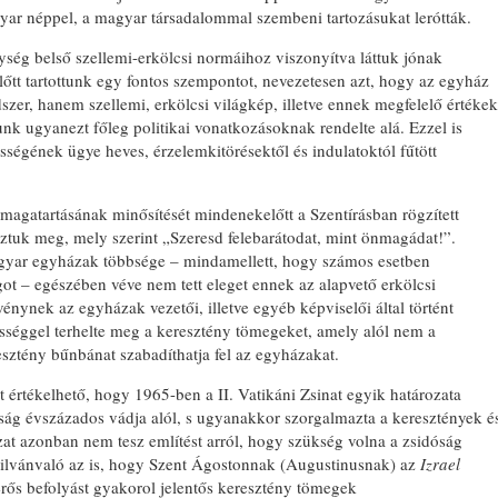
gyar néppel, a magyar társadalommal szembeni tartozásukat lerótták.
ység belső szellemi-erkölcsi normáihoz viszonyítva láttuk jónak
őtt tartottunk egy fontos szempontot, nevezetesen azt, hogy az egyház
zer, hanem szellemi, erkölcsi világkép, illetve ennek megfelelő értékek
unk ugyanezt főleg politikai vonatkozásoknak rendelte alá. Ezzel is
ségének ügye heves, érzelemkitörésektől és indulatoktól fűtött
magatartásának minősítését mindenekelőtt a Szentírásban rögzített
ztuk meg, mely szerint „Szeresd felebarátodat, mint önmagádat!”.
yar egyházak többsége – mindamellett, hogy számos esetben
ágot – egészében véve nem tett eleget ennek az alapvető erkölcsi
énynek az egyházak vezetői, illetve egyéb képviselői által történt
ősséggel terhelte meg a keresztény tömegeket, amely alól nem a
ztény bűnbánat szabadíthatja fel az egyházakat.
 értékelhető, hogy 1965-ben a II. Vatikáni Zsinat egyik határozata
sság évszázados vádja alól, s ugyanakkor szorgalmazta a keresztények é
zat azonban nem tesz említést arról, hogy szükség volna a zsidóság
ilvánvaló az is, hogy Szent Ágostonnak (Augustinusnak) az
Izrael
erős befolyást gyakorol jelentős keresztény tömegek