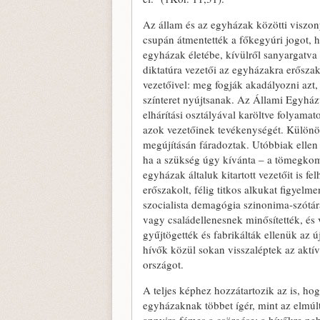
Az állam és az egyházak közötti viszo
csupán átmentették a főkegyúri jogot, 
egyházak életébe, kívülről sanyargatva 
diktatúra vezetői az egyházakra erősza
vezetőivel: meg fogják akadályozni az
színteret nyújtsanak. Az Állami Egyházü
elhárítási osztályával karöltve folyamat
azok vezetőinek tevékenységét. Különöse
megújításán fáradoztak. Utóbbiak ellen
ha a szükség úgy kívánta – a tömegkom
egyházak általuk kitartott vezetőit is f
erőszakolt, félig titkos alkukat figyel
szocialista demagógia szinonima-szótár
vagy családellenesnek minősítették, és
gyűjtögették és fabrikálták ellenük az 
hívők közül sokan visszaléptek az aktí
országot.
A teljes képhez hozzátartozik az is, ho
egyházaknak többet ígér, mint az elmú