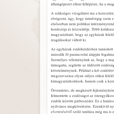
államgépezet elleni fellépésre, ha a ma
A szükséges vizsgálatot ma a keresztén
elvégezni, úgy, hogy mindvégig szem el
elsősorban nem politikai intézményrends
hordozója és közvetítője. Több kritikus
magyarázható, hogy az egyházak felelős
reagálásokat váltott ki.
Az egyházak zsidókérdésben tanúsított 
második fő parancsolat alapján fogalma
Személyes véleményünk az, hogy a mag
támogatta, segítette az üldözött zsidós
követelménynek. Például a két zsidótörv
megszavazása olyan súlyos etikai felel
kimagyarázkodások, hanem csak a keres
Örvendetes, de megkésett fejleményként
felmentette a zsidóságot az istengyilko
zsidók közötti párbeszédet. Ez a határo
nyilvános megkövetésére. Ezenkívül ny
elvettetéséről
szóló tanítása még ma is 