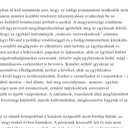
nyban rá kell mutatnom arra, hogy az eddigi kommunista uralkodók ne
hanem minden korábbi rendszert túlszárnyalóan avatkoztak be az
és belülről bomlasztani próbálva azokat. A magyarországi sztálinista
kolt úgynevezett megállapodásokban ígértették meg az egyházak felelős
t, hogy az egyházi intézmények „reakciós szervezkedések” számára
gyi Hivatal a politikai rendőrséggel és a belügyminisztérium klerikális
os rendőri megfigyelés és ellenőrzés alatt tartotta az egyházaknak és
n azokat a lelkészeket, papokat és laikusokat, akik az egyházi hitélet
 rágalomhadjáratokat szerveztek: először saját egyházukon belül, majd 
munikációs eszközöket is bevonva. Kímélet nélkül (gyakran az
elhasználva) elhallgattatták azokat a hívőket, akik az egyházakra
men kívül hagyva tevékenykedtek. Ezeket a személyeket és csoportokat – 
ából merítve – hol állam-, hol meg szocializmus-, nemzet-, egyház-
 véget nem érő nyomozások, rendőri intézkedések sorozatával
újabb és újabb vádpontokat. A zaklatások, zsarolások által megfélemlítet
v közösségi hitélettől, mások kiábrándultan, megkeseredve hagyták el az
gy az elmúlt hónapokban a hatalom nyájasabb arcát fordítja felénk: az
lt negyvenkét évben bármikor. A pórázunk hosszabb lett és már nem