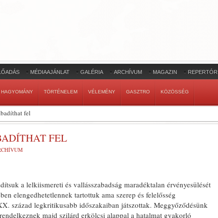
LŐADÁS
MÉDIAAJÁNLAT
GALÉRIA
ARCHÍVUM
MAGAZIN
REPERTÓR
HAGYOMÁNY
TÖRTÉNELEM
VÉLEMÉNY
GASZTRO
KÖZÖSSÉG
badíthat fel
BADÍTHAT FEL
RCHÍVUM
k a lelkiismereti és vallásszabadság maradéktalan érvényesülését
en elengedhetetlennek tartottuk ama szerep és felelősség
 XX. század legkritikusabb időszakaiban játszottak. Meggyőződésünk
endelkeznek majd szilárd erkölcsi alappal a hatalmat gyakorló