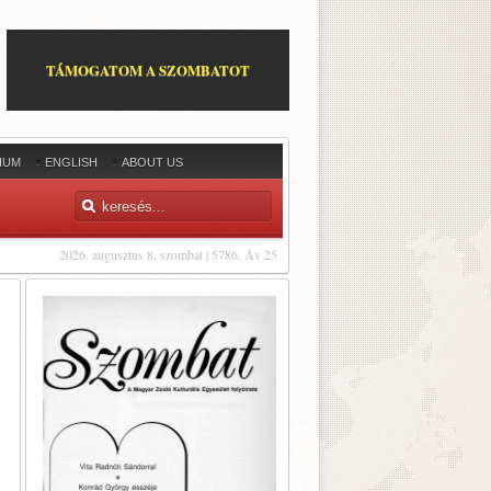
TÁMOGATOM A SZOMBATOT
IUM
ENGLISH
ABOUT US
2026. augusztus 8, szombat | 5786. Áv 25