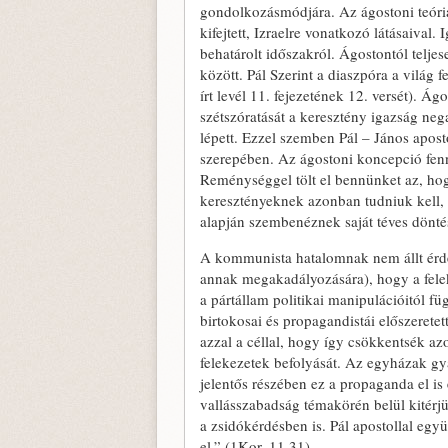
gondolkozásmódjára. Az ágostoni teória
kifejtett, Izraelre vonatkozó látásaival.
behatárolt időszakról. Ágostontól teljes
között. Pál Szerint a diaszpóra a vilá
írt levél 11. fejezetének 12. versét). Á
szétszóratását a keresztény igazság nega
lépett. Ezzel szemben Pál – János aposto
szerepében. Az ágostoni koncepció fennt
Reménységgel tölt el bennünket az, ho
keresztényeknek azonban tudniuk kell, 
alapján szembenéznek saját téves döntés
A kommunista hatalomnak nem állt érdek
annak megakadályozására), hogy a feleke
a pártállam politikai manipulációitól 
birtokosai és propagandistái előszeretet
azzal a céllal, hogy így csökkentsék azo
felekezetek befolyását. Az egyházak g
jelentős részében ez a propaganda el is é
vallásszabadság témakörén belül kitérj
a zsidókérdésben is. Pál apostollal eg
el.” (1Kor. 11,31).