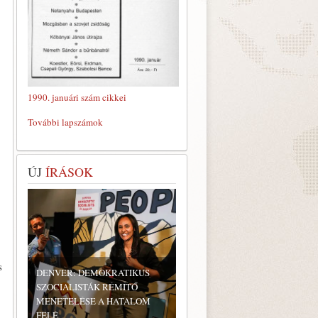
1990. januári szám cikkei
További lapszámok
ÚJ
ÍRÁSOK
s
DENVER: DEMOKRATIKUS
SZOCIALISTÁK RÉMÍTŐ
MENETELÉSE A HATALOM
FELÉ