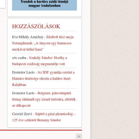
HOZZÁSZÓLÁSOK
Eva Mihály Amichay
-
Elrabolt túsz anyja
Netanjahunak: „A lányom egy hamaszos
unokával térhet haza”
sós csaba
-
Szakály Sándor: Horthy a
budapesti zsidóság megmentője volt
Domotor Laslo
-
Az IDF gyanúja szerint a
Hamász tüzérsége okozta a halálos tüzet
Rafahban
Domotor Laslo
-
Belgium: palesztinpárti
tömeg rátámadt egy izraeli turistára, eltörték
az állkapcsát
Gavriel Zeevi
-
Sáptól a gízai piramisokig –
125 éve született Benamy Sándor