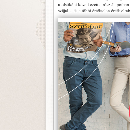
utolsóként következett a rósz álapotba
szijjal… és a többi értéktelen érték elr