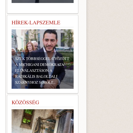
HÍREK-LAPSZEMLE
SZŰK TÖBBSÉGGEL GYŐZÖTT
A MICHIGANI DEMOKRATA
ELŐVÁLASZTÁSON A
RADIKÁLIS BALOLDALI
SZÁRNYHOZ SOROLT...
KÖZÖSSÉG