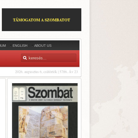
TÁMOGATOM A SZOMBATOT
IUM
ENGLISH
ABOUT US
2026. augusztus 6, csütörtök | 5786. Áv 23