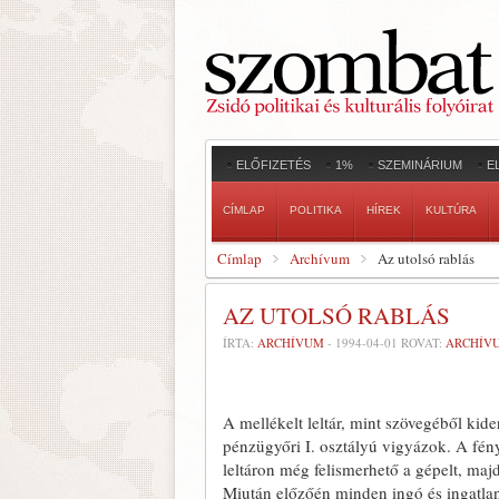
ELŐFIZETÉS
1%
SZEMINÁRIUM
E
CÍMLAP
POLITIKA
HÍREK
KULTÚRA
Címlap
Archívum
Az utolsó rablás
AZ UTOLSÓ RABLÁS
ÍRTA:
ARCHÍVUM
-
1994-04-01
ROVAT:
ARCHÍV
A mellékelt leltár, mint szöve­géből kide
pénzügyőri I. osztályú vigyázok. A fény
leltáron még felismerhető a gépelt, maj
Miután előzőén minden ingó és ingatlan