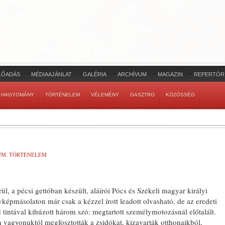
LŐADÁS
MÉDIAAJÁNLAT
GALÉRIA
ARCHÍVUM
MAGAZIN
REPERTÓR
HAGYOMÁNY
TÖRTÉNELEM
VÉLEMÉNY
GASZTRO
KÖZÖSSÉG
UM
,
TÖRTÉNELEM
rül, a pécsi gettóban készült, aláírói Pócs és Székeli magyar királyi
képmásolaton már csak a kézzel írott leadott olvasható, de az eredeti
d tintával kihúzott három szó: megtartott személymotozásnál előtalált.
 vagyonuktól megfosztották a zsidókat, kizavarták otthonaikból,