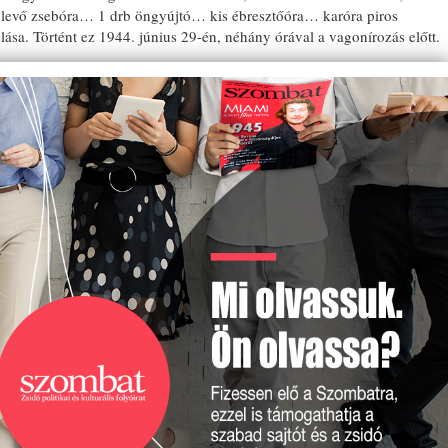
n levő zsebóra… 1 drb öngyújtó… kis ébresztőóra… karóra piros
ablása. Történt ez 1944. június 29-én, néhány órával a vagonírozás előtt.