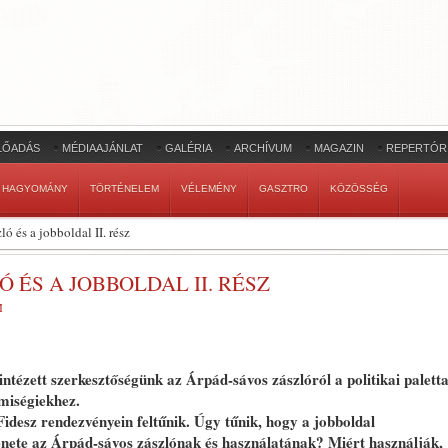
LŐADÁS
MÉDIAAJÁNLAT
GALÉRIA
ARCHÍVUM
MAGAZIN
REPERTÓR
HAGYOMÁNY
TÖRTÉNELEM
VÉLEMÉNY
GASZTRO
KÖZÖSSÉG
ó és a jobboldal II. rész
 ÉS A JOBBOLDAL II. RÉSZ
M
intézett szerkesztőségünk az Árpád-sávos zászlóról a politikai palett
lmiségiekhez.
Fidesz rendezvényein feltűnik. Úgy tűnik, hogy a jobboldal
zenete az Árpád-sávos zászlónak és használatának? Miért használják,