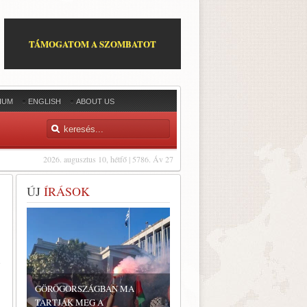
TÁMOGATOM A SZOMBATOT
IUM
ENGLISH
ABOUT US
2026. augusztus 10, hétfő | 5786. Áv 27
ÚJ
ÍRÁSOK
a
GÖRÖGORSZÁGBAN MA
TARTJÁK MEG A