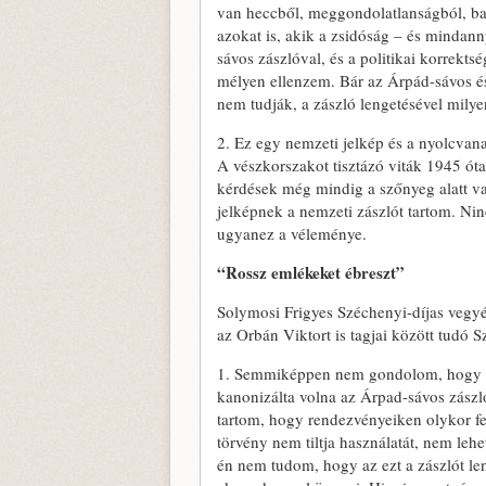
van heccből, meggondolatlanságból, ba
azokat is, akik a zsidóság – és mindann
sávos zászlóval, és a politikai korrekts
mélyen ellenzem. Bár az Árpád-sávos é
nem tudják, a zászló lengetésével milye
2. Ez egy nemzeti jelkép és a nyolcvana
A vészkorszakot tisztázó viták 1945 óta 
kérdések még mindig a szőnyeg alatt van
jelképnek a nemzeti zászlót tartom. N
ugyanez a véleménye.
“Rossz emlékeket ébreszt”
Solymosi Frigyes Széchenyi-díjas vegy
az Orbán Viktort is tagjai között tudó 
1. Semmiképpen nem gondolom, hogy a 
kanonizálta volna az Árpad-sávos zászl
tartom, hogy rendezvényeiken olykor f
törvény nem tiltja használatát, nem lehe
én nem tudom, hogy az ezt a zászlót le