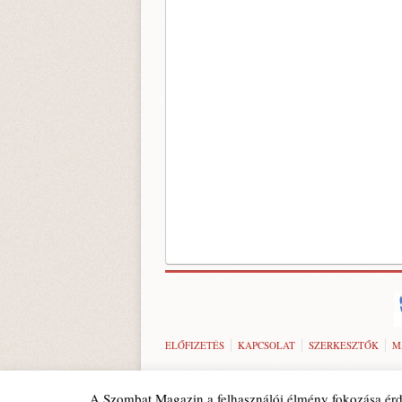
ELŐFIZETÉS
KAPCSOLAT
SZERKESZTŐK
M
A Szombat Magazin a felhasználói élmény fokozása érd