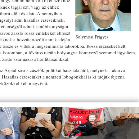
, hogy semmi nem köti őket azokhoz
nek tagjai ezt, vagy az ehhez
áború előtt és alatt. Amennyiben
gsúlyt adni hazafias érzéseiknek,
ketlenségről adnak tanúbizonyságot,
ávos zászló rossz emlékeket ébreszt
Solymosi Frigyes
iknek a hozzátartozóit annak idején
ék össze és vitték a megsemmisítő táborokba. Rossz érzéseket kelt
es koromban, a főváros utcáin bolyongva könnyező szemmel figyeltem,
 zsidó származású honfitarsainkkal.
az Árpád-sávos zászlók politikai használatától, melynek – akarva-
 Hazafias érzéseinket a nemzeti lobogónkkal is ki tudjuk fejezni.
zközökkel kell megvívni.