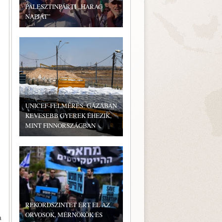
PALESZTINPÁRTI „HARAG
NAPJÁT”
UNICEF-FELMÉRÉS: GÁZÁBAN
KEVESEBB GYEREK ÉHEZIK,
MINT FINNORSZÁGBAN
REKORDSZINTET ÉRT EL AZ
ORVOSOK, MÉRNÖKÖK ÉS
a