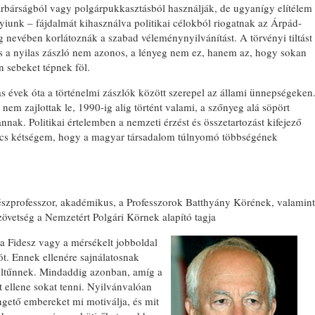
rbárságból vagy polgárpukkasztásból használják, de ugyanígy elítélem
yiunk – fájdalmát kihasználva politikai célokból riogatnak az Árpád-
ég nevében korlátoznák a szabad véleménynyilvánítást. A törvényi tiltást
s a nyilas zászló nem azonos, a lényeg nem ez, hanem az, hogy sokan
n sebeket tépnek föl.
s évek óta a történelmi zászlók között szerepel az állami ünnepségeken
nem zajlottak le, 1990-ig alig történt valami, a szőnyeg alá söpört
nak. Politikai értelemben a nemzeti érzést és összetartozást kifejező
incs kétségem, hogy a magyar társadalom túlnyomó többségének
észprofesszor, akadémikus, a Professzorok Batthyány Körének, valamint
Szövetség a Nemzetért Polgári Körnek alapító tagja
Fidesz vagy a mérsékelt jobboldal
ót. Ennek ellenére sajnálatosnak
eltűnnek. Mindaddig azonban, amíg a
t ellene sokat tenni. Nyilvánvalóan
ngető embereket mi motiválja, és mit