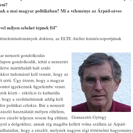
eni?
ónak a mai magyar politikában? Mi a véleménye az Árpád-sávos
vel milyen sebeket tépnek föl”
örténelemtudományok doktora, az ELTE Atelier kutatócsoportjának
yar nemzeti gondolkodás
alapon gondolkodik, tehát a nemzetet
letve mártírhalált halt zsidó
 akkor tudomásul kell vennie, hogy az
t sérti. Úgy érzem, hogy a magyar
pontot igyekeznek figyelembe venni.
ok közti – erkölcsi és kulturális
, hogy a szolidaritásnak addig kell
or politikai célokra. Bár a nemzeti
zászló használatát mélyen elítélem,
Granasztói György
os zászló teljesen sosem fog eltűnni.
nyul a dolgokhoz, annak rég magába kellett volna szállnia az Árpád-
ogadhatatlan, hogy a zászlót, melynek nagyon régi történelmi hagyomány