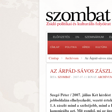
ELŐFIZETÉS
1%
SZEMINÁRIUM
E
CÍMLAP
POLITIKA
HÍREK
KULTÚRA
Címlap
Archívum
Az Árpád-sávos zászl
AZ ÁRPÁD-SÁVOS ZÁSZLÓ
ÍRTA:
SZOMBAT
-
2007-07-11
ROVAT:
ARCHÍVU
Szegő Péter / 2007. július
Két kérdést 
jobboldalán elhelyezkedő, vezető érte
1.A zászló mind a szélsőjobb, mind a 
kanonizálta azt. Mit gondol, mi az ü