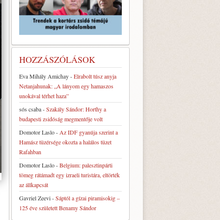
HOZZÁSZÓLÁSOK
Eva Mihály Amichay
-
Elrabolt túsz anyja
Netanjahunak: „A lányom egy hamaszos
unokával térhet haza”
sós csaba
-
Szakály Sándor: Horthy a
budapesti zsidóság megmentője volt
Domotor Laslo
-
Az IDF gyanúja szerint a
Hamász tüzérsége okozta a halálos tüzet
Rafahban
Domotor Laslo
-
Belgium: palesztinpárti
tömeg rátámadt egy izraeli turistára, eltörték
az állkapcsát
Gavriel Zeevi
-
Sáptól a gízai piramisokig –
125 éve született Benamy Sándor