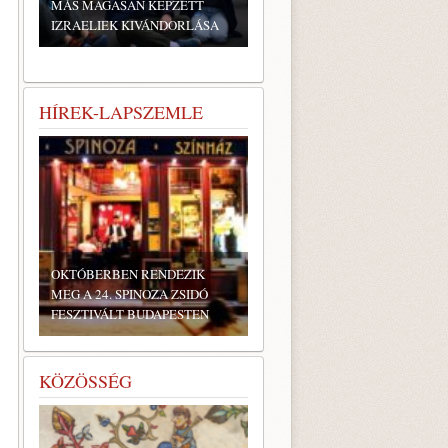
MÁS MAGASAN KÉPZETT
IZRAELIEK KIVÁNDORLÁSA
HÍREK-LAPSZEMLE
.
OKTÓBERBEN RENDEZIK
MEG A 24. SPINOZA ZSIDÓ
FESZTIVÁLT BUDAPESTEN
KÖZÖSSÉG