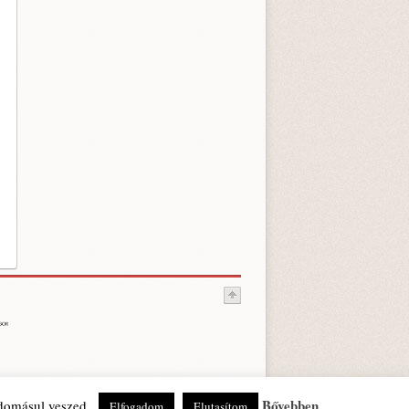
Bővebben
udomásul veszed.
Elfogadom
Elutasítom