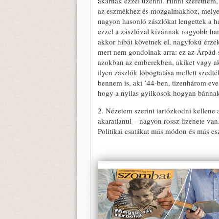
akarnak ezzel üzenni. Hinni szeretném
az eszmékhez és mozgalmakhoz, melyek
nagyon hasonló zászlókat lengettek a h
ezzel a zászlóval kívánnak nagyobb han
akkor hibát követnek el, nagyfokú érzé
mert nem gondolnak arra: ez az Árpád-s
azokban az emberekben, akiket vagy ak
ilyen zászlók lobogtatása mellett szedt
bennem is, aki ’44-ben, tizenhárom ev
hogy a nyilas gyilkosok hogyan bánnak
2. Nézetem szerint tartózkodni kellene 
akaratlanul – nagyon rossz üzenete van.
Politikai csatákat más módon és más es