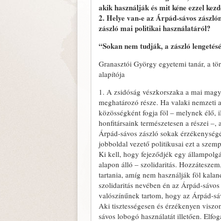
akik használják és mit kéne ezzel kezd
2. Helye van-e az Árpád-sávos zászl
zászló mai politikai használatáról?
“Sokan nem tudják, a zászló lengetésé
Granasztói György egyetemi tanár, a t
alapítója
1. A zsidóság vészkorszaka a mai mag
meghatározó része. Ha valaki nemzeti 
közösségként fogja föl – melynek élő, il
honfitársaink természetesen a részei –,
Árpád-sávos zászló sokak érzékenységé
jobboldal vezető politikusai ezt a szem
Ki kell, hogy fejeződjék egy állampolgár
alapon álló – szolidaritás. Hozzáteszem
tartania, amíg nem használják föl kaland
szolidaritás nevében én az Árpád-sávos 
valószínűnek tartom, hogy az Árpád-sáv
Aki tisztességesen és érzékenyen viszo
sávos lobogó használatát illetően. Elf