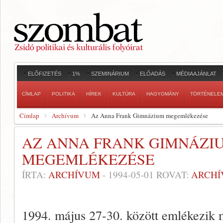
ELŐFIZETÉS
1%
SZEMINÁRIUM
ELŐADÁS
MÉDIAAJÁNLAT
CÍMLAP
POLITIKA
HÍREK
KULTÚRA
HAGYOMÁNY
TÖRTÉNELE
Címlap
Archívum
Az Anna Frank Gimnázium megemlékezése
AZ ANNA FRANK GIMNÁZI
MEGEMLÉKEZÉSE
ÍRTA:
ARCHÍVUM
-
1994-05-01
ROVAT:
ARCH
1994. május 27-30. között emlékezik m