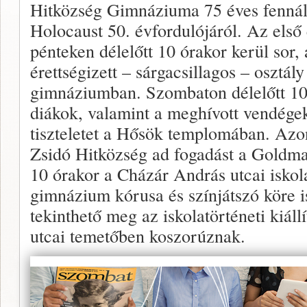
Hitközség Gimnáziuma 75 éves fennállá
Holocaust 50. évfordulójáról. Az els
pénteken délelőtt 10 órakor kerül sor
érettségizett – sárgacsillagos – osztály
gimnáziumban. Szombaton délelőtt 10 
diákok, valamint a meghívott vendégek
tiszteletet a Hősök templomában. Azo
Zsidó Hitközség ad fogadást a Goldma
10 órakor a Cházár András utcai isko
gimnázium kórusa és színjátszó köre is
tekinthető meg az iskolatörténeti kiál
utcai te­metőben koszorúznak.