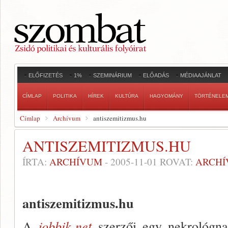
ELŐFIZETÉS
1%
SZEMINÁRIUM
ELŐADÁS
MÉDIAAJÁNLAT
CÍMLAP
POLITIKA
HÍREK
KULTÚRA
HAGYOMÁNY
TÖRTÉNELE
Címlap
Archívum
antiszemitizmus.hu
ANTISZEMITIZMUS.HU
ÍRTA:
ARCHÍVUM
-
2005-11-01
ROVAT:
ARCH
antiszemitizmus.hu
A
jobbik.net
szerzői egy nekrológnak