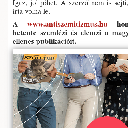
Igaz, jól jöhet. A szerző nem is sej
írta vol­na le.
A
www.antiszemitizmus.hu
hon
hetente szemlézi és elemzi a magya
ellenes publikációit.