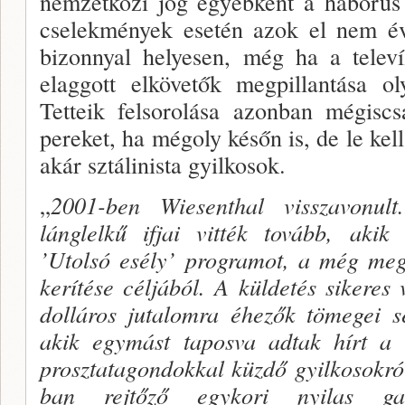
nem­zetközi jog egyébként a háborús
cselekmé­nyek esetén azok el nem év
bizonnyal helyesen, még ha a televí
elaggott elkövetők megpillantá­sa o
Tetteik felsorolása azonban mégisc
pereket, ha mégoly későn is, de le kell
akár sztálinista gyilkosok.
„
2001-ben Wiesenthal visszavonult
lánglelkű ifjai vitték tovább, akik
’Utolsó esély’ programot, a még me
kerítése céljából. A küldetés sikeres 
dolláros jutalomra éhezők tömegei s
akik egymást tapos­va adtak hírt a 
prosztatagondokkal küzdő gyil­kosokról
ban rejtőző egykori nyilas gaz