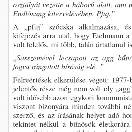
osztályát ve­zette a háború alatt, ami mi
Endlösung kitervelésében. Pfuj.”
A „pfuj” szócska alkalmazása, és a
kifejezés arra utal, hogy Eichmann a
volt felelős, mi több, talán ártatlanul is
„
Sasszemével lecsapott az agg bű­nö
fogva rángatott bíróság elé. ”
Félreértések elkerülése végett: 1977
je­lentős része még nem volt oly „ag
volt idősebb azon egykori kommunista
viszont bi­zonyára minden további nél
szerző, és az írásá­nak helyet adó h
tekintet nélkül a bűnösök élet­korár