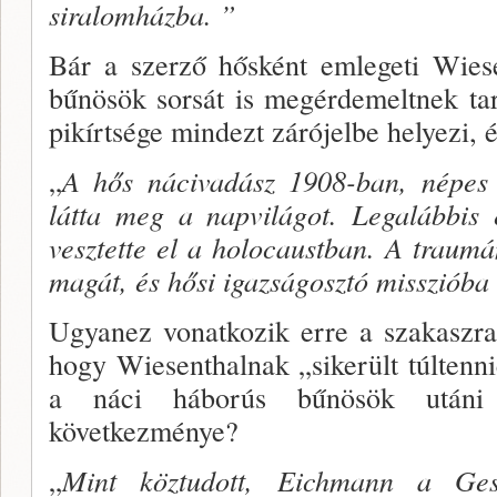
siralomház­ba. ”
Bár a szerző hősként emlegeti Wiese
bűnösök sorsát is megérdemeltnek tar
pikírtsége mindezt zárójelbe helyezi, é
„
A hős nácivadász 1908-ban, népes 
látta meg a napvilágot. Legalábbis 
vesztette el a holocaust­ban. A traumá
magát, és hősi igazságosztó misszióba 
Ugyanez vonatkozik erre a szakasz­r
hogy Wiesenthalnak „sikerült túltenn
a náci háborús bűnösök után
következménye?
„
Mint köztudott, Eichmann a Gest