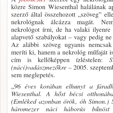
közre Simon Wiesenthal halálának a
szerző által összehozott „szö­veg” el
nekrológnak álcázza magát. Nem
nekrológot írni, de ha valaki ilyenre 
alapvető szabályokat – vagy pe­dig ne
Az alábbi szöveg ugyanis nemcsa
meríti ki, ha­nem a nekrológ műfaját i
cím is kellőképpen ízléstelen:
S
(náci)vadászmezőkre –
2005. szep­temb
sem meglepetés.
„
96 éves korában elhunyt a fárad­h
Wiesenthal. A hőst bécsi otthonáb
(Emléked azonban örök, óh Simon.) S
háromezer náci háborús bűnöst 