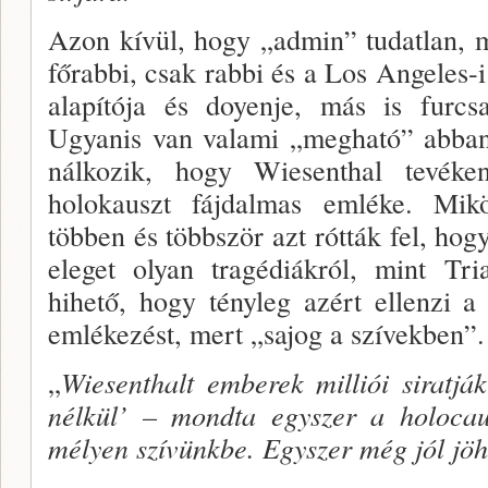
Azon kívül, hogy „admin” tudatlan, 
főrabbi, csak rabbi és a Los Angeles
alapítója és do­yenje, más is furcs
Ugyanis van valami „megha­tó” abban,
nálkozik, hogy Wiesenthal tevéke
holokauszt fáj­dalmas emléke. Mi
többen és többször azt rótták fel, h
eleget olyan tragédiákról, mint Tri
hihető, hogy tényleg azért ellenzi a
emlékezést, mert „sajog a szívekben”.
„
Wiesenthalt emberek milliói sirat­j
nélkül’ – mondta egyszer a holocaus
mélyen szívünkbe. Egyszer még jól jöh