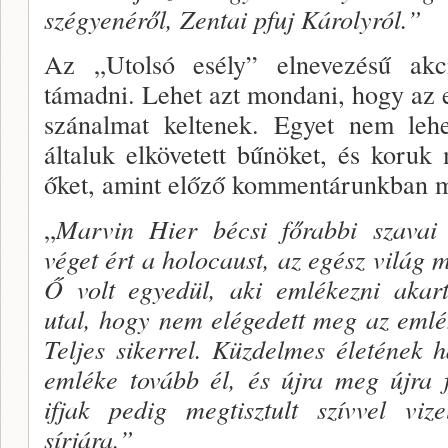
szégyenéről, Zentai pfuj Károlyról.”
Az „Utolsó esély” elnevezésű akci­
támadni. Le­het azt mondani, hogy az
szánalmat keltenek. Egyet nem lehe
általuk elkövetett bűnöket, és koruk 
őket, amint előző kommentárunkban m
„
Marvin Hier bécsi főrabbi szavai 
véget ért a holocaust, az egész világ m
Ő volt egyedül, aki emlékezni akar
utal, hogy nem elégedett meg az emlék
Teljes sikerrel. Küzdelmes életének 
emléke tovább él, és újra meg újra 
ifjak pedig megtisztult szívvel viz
sírjára.”