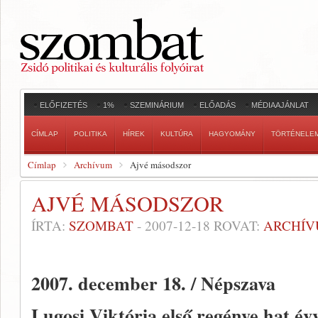
ELŐFIZETÉS
1%
SZEMINÁRIUM
ELŐADÁS
MÉDIAAJÁNLAT
CÍMLAP
POLITIKA
HÍREK
KULTÚRA
HAGYOMÁNY
TÖRTÉNELE
Címlap
Archívum
Ajvé másodszor
AJVÉ MÁSODSZOR
ÍRTA:
SZOMBAT
-
2007-12-18
ROVAT:
ARCHÍ
2007. december 18. / Népszava
Lugosi Viktória első regénye hat évv