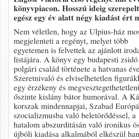
könyvpiacon. Hosszú ideig szerepelt
egész egy év alatt négy kiadást ért 
Nem véletlen, hogy az Ulpius-ház mos
megjelenteti a regényt, melyet több
egyetemen is felvettek az ajánlott iro
listájára. A könyv egy budapesti zsidó
polgári család története a hatvanas év
Szeretnivaló és elviselhetetlen figurák
egy érzékeny és megvesztegethetetlen
őszinte kislány bátor humorával. A Ká
korszak mindennapjai, Szabad Európá
szocializmusba való beletörődéssel, a
hatalom abszurditásán való ironikus ö
újbóli kiadása alkalmából elkészül han