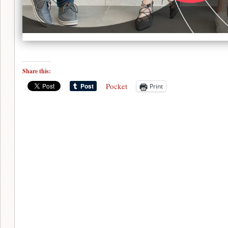
Share this:
Pocket
Print