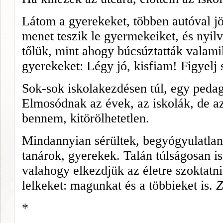
Látom a gyerekeket, többen autóval 
menet teszik le gyermekeiket, és nyi
tőlük, mint ahogy búcsúztatták valamik
gyerekeket: Légy jó, kisfiam! Figyelj
Sok-sok iskolakezdésen túl, egy pedag
Elmosódnak az évek, az iskolák, de
a
bennem, kitörölhetetlen.
Mindannyian sérültek, begyógyulatlan,
tanárok, gyerekek. Talán túlságosan i
valahogy elkezdjük az életre szoktatni
lelkeket: magunkat és a többieket is.
Z
*