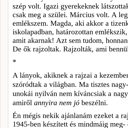
szép volt. Igazi gyerekeknek látszott
csak meg a szülei. Március volt. A le
emlékszem. Magda, aki akkor a tizenké
iskolapadban, határozottan emlékszik, 
amit akarnak! Azt sem tudom, honnan 
De ők rajzoltak. Rajzolták, ami bennük
*
A lányok, akiknek a rajzai a kezembe
szóródtak a világban. Ma tisztes nag
unokái nyilván nem kíváncsiak a nag
amiről
annyira nem jó
beszélni.
Én mégis nekik ajánlanám ezeket a raj
1945-ben készített és mindmáig meg- ő