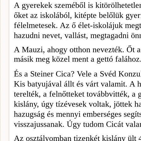
A gyerekek szeméből is
kitörölhetetle
őket az iskolából, kitépte belőlük gy
félelmetesek. Az ő élet-iskolájuk megt
hazudni nevet, vallást, megtagadni ö
A Mauzi, ahogy otthon nevezték. Őt 
másik meg közel ment a gettó falához
És a Steiner Cica? Vele a Svéd Konzu
Kis batyujával állt és várt valamit. A 
terelték, a felnőtteket továbbvitték, a
kislány, úgy tízévesek voltak, jöttek 
hazugság és mennyi emberséges segíts
visszajussanak. Úgy tudom Cicát valam
Az osztályomban tizenkét kislány ült