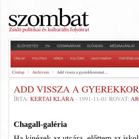
ELŐFIZETÉS
1%
SZEMINÁRIUM
ELŐADÁS
MÉDIAAJÁNLAT
CÍMLAP
POLITIKA
HÍREK
KULTÚRA
HAGYOMÁNY
TÖRTÉNELE
Címlap
Archívum
Add vissza a gyerekkoromat…
ADD VISSZA A GYEREKK
ÍRTA:
KERTAI KLÁRA
-
1991-11-01
ROVAT:
AR
Chagall-galéria
Ha kinézek az utcára, előttem az iskol