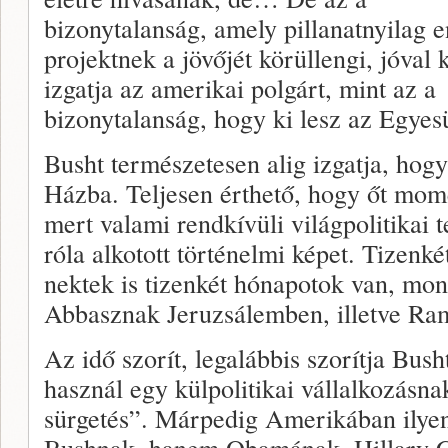
bizonytalanság, amely pillanatnyilag 
projektnek a jövőjét körüllengi, jóval 
izgatja az amerikai polgárt, mint az a
bizonytalanság, hogy ki lesz az Egyes
Busht természetesen alig izgatja, hogy
Házba. Teljesen érthető, hogy őt mome
mert valami rendkívüli világpolitikai 
róla alkotott történelmi képet. Tizenké
nektek is tizenkét hónapotok van, mo
Abbasznak Jeruzsálemben, illetve Ra
Az idő szorít, legalábbis szorítja Bus
használ egy külpolitikai vállalkozásna
sürgetés”. Márpedig Amerikában ilyen
Bushnak, hanem Obamának, Hillary C