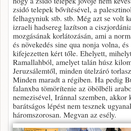
hogy a zsidó telepek jövője nem kevés
zsidó telepek bővítésével, a palesztin
felhagyniuk stb. stb. Még azt se volt
izraeli hadsereg lazítson a ciszjordáni
mozgásának korlátozásán, ami a normá
és növekedés sine qua nonja volna, és
kifejezetten kért tőle. Ehelyett, mihelyt
Ramallahból, amelyet talán húsz kilom
Jeruzsálemtől, minden útelzáró torlasz
Minden maradt a régiben. Ha pedig B
falanxba tömörítenie az öbölbéli arabo
nemezisével, Iránnal szemben, akkor 
barátságos lépést nem tesznek ugyanak
háromszorosan. Megvan az esély.