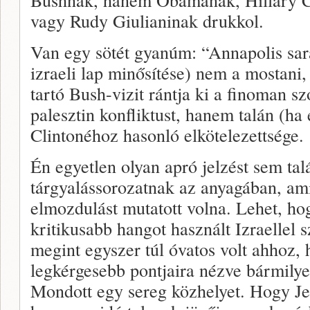
vagy Rudy Giulianinak drukkol.
Van egy sötét gyanúm: “Annapolis sar
izraeli lap minősítése) nem a mostani,
tartó Bush-vizit rántja ki a finoman sz
palesztin konfliktust, hanem talán (ha
Clintonéhoz hasonló elkötelezettsége.
Én egyetlen olyan apró jelzést sem tal
tárgyalássorozatnak az anyagában, am
elmozdulást mutatott volna. Lehet, ho
kritikusabb hangot használt Izraellel
megint egyszer túl óvatos volt ahhoz, 
legkérgesebb pontjaira nézve bármilyen 
Mondott egy sereg közhelyet. Hogy J