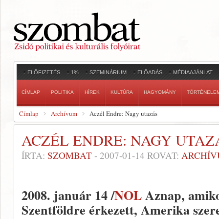
ELŐFIZETÉS
1%
SZEMINÁRIUM
ELŐADÁS
MÉDIAAJÁNLAT
CÍMLAP
POLITIKA
HÍREK
KULTÚRA
HAGYOMÁNY
TÖRTÉNELE
Címlap
Archívum
Aczél Endre: Nagy utazás
ACZÉL ENDRE: NAGY UTAZ
ÍRTA:
SZOMBAT
-
2007-01-14
ROVAT:
ARCHÍ
2008. január 14 /
NOL
Aznap, amik
Szentföldre érkezett, Amerika sze