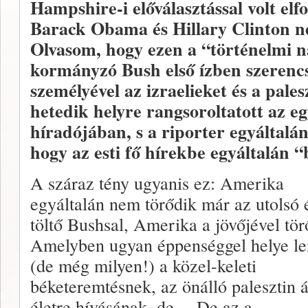
Hampshire-i előválasztással volt elfo
Barack Obama és Hillary Clinton ne
Olvasom, hogy ezen a “történelmi n
kormányzó Bush első ízben szerenc
személyével az izraelieket és a pales
hetedik helyre rangsoroltatott az e
híradójában, s a riporter egyáltalá
hogy az esti fő hírekbe egyáltalán “
A száraz tény ugyanis ez: Amerika
egyáltalán nem törődik már az utolsó 
töltő Bushsal, Amerika a jövőjével tör
Amelyben ugyan éppenséggel helye l
(de még milyen!) a közel-keleti
béketeremtésnek, az önálló palesztin 
életre hívásának, de… De az a