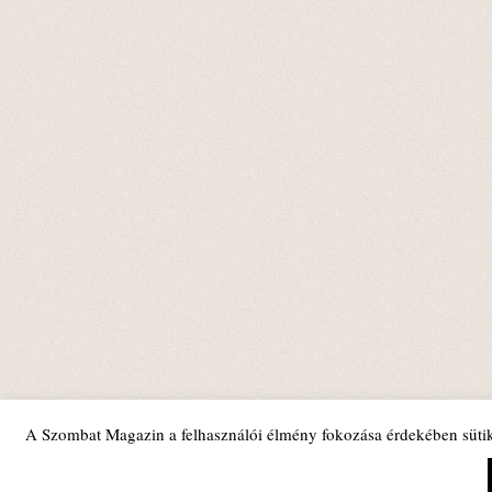
A Szombat Magazin a felhasználói élmény fokozása érdekében sütik