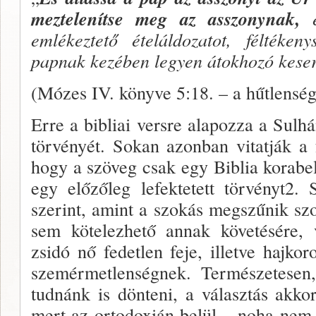
meztelenítse meg az asszonynak,
emlékeztető ételál­dozatot, féltéke
papnak kezében legyen átokho­zó keser
(Mózes IV. könyve 5:18. – a hűtlenség
Erre a bibliai versre alapozza a Sul
törvényét. So­kan azonban vitatják a
hogy a szöveg csak egy Biblia korabe
egy előzőleg lefektetett törvényt2.
szerint, amint a szokás meg­szűnik sz
sem kötelezhető annak követésére, v
zsidó nő fedetlen feje, illetve hajk
szemérmetlenségnek. Természete­sen
tudnánk is dönteni, a választás akko
mert az ortodoxián belül – noha nem