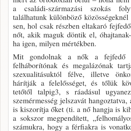
a családi-származási szokás foly
találhatunk különböző kö­zösségeknél 
sen, hol csak részben eltakaró fejfedő
nőt, akik maguk döntik el, óhajtanak-e
ha igen, milyen mértékben.
Mit gondolnak a nők a fejfedő vi
felháborítónak és me­galázónak tart
szexualitásuktól félve, illetve önk
hárítják a felelősséget, és tőlük k
tetőtől talpig3, s ráadásul ugya
szemérmesség jelszavát hangoztat­va, a
is kiszorít­ja őket (ti. a nő hangja is k
a sokszor megpendített, „fel­homály
szá­mukra, hogy a férfiakra is vonat