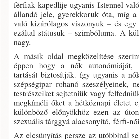
férfiak kapedlije ugyan­is Istennel va
állandó jele, gyerekkoruk óta, míg a 
való kizárólagos vi­szonyuk – és egy 
ezáltal státusuk – szimbóluma. A kü­
nagy.
A másik oldal megközelítése szerint
éppen hogy a nők autonómiáját, be
tartását biztosítják. így ugyanis a nő
szépségipar rohanó szeszélyeinek, n
testrészeiket sejtetniük vagy felfedniü
megkíméli őket a hétköznapi életet 
különböző előnyökhöz ezen az úton
szexuális tárggyá alacsonyító, férfi-női
Az elcsúnyítás persze az utóbbinál s