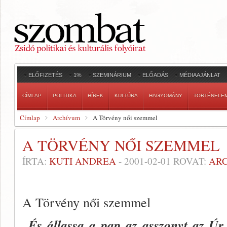
ELŐFIZETÉS
1%
SZEMINÁRIUM
ELŐADÁS
MÉDIAAJÁNLAT
CÍMLAP
POLITIKA
HÍREK
KULTÚRA
HAGYOMÁNY
TÖRTÉNELE
Címlap
Archívum
A Törvény női szemmel
A TÖRVÉNY NŐI SZEMMEL
ÍRTA:
KUTI ANDREA
-
2001-02-01
ROVAT:
AR
A Törvény női szemmel
„
És állassa a pap az asszonyt az Úr 