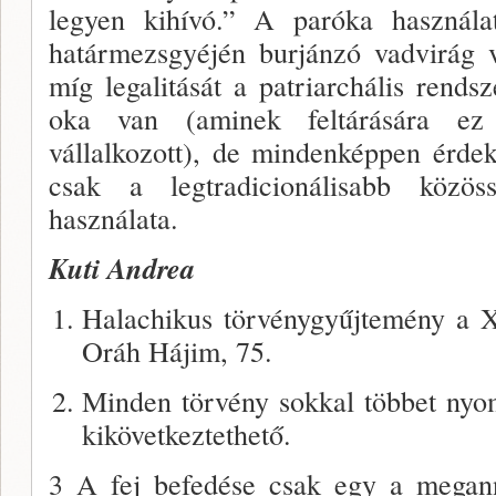
legyen kihívó.” A paróka használat
határmezsgyéjén burjánzó vadvirág vo
míg legalitását a patriarchális rend
oka van (aminek feltárására ez
vállalkozott), de mindenképpen érd
csak a legtradicionálisabb közö
használata.
Kuti Andrea
Halachikus törvénygyűjtemény a X
Oráh Hájim, 75.
Minden törvény sokkal többet nyom 
kikövetkeztethető.
3 A fej befedése csak egy a megann