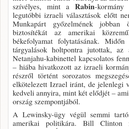
Rabin
szívélyes, mint a
-kormány 
legutóbbi izraeli választások előtt n
Munkapárt győ­zelmének jobban ö
biztosítékát az amerikai közremű
békefolyamat foly­tatásának. Midőn a
tárgyalások holtpontra jutottak, a
Netanjahu-kabinettel kapcsolatos fennt
– hiába hivatkozott az iz­raeli korm
részről történt sorozatos megszegé
elkötelezett Izrael iránt, de jelenlegi
kedveli annyira, mint két előd­jét – 
or­szág szempontjából.
A Lewinsky-ügy végül semmi tartós
amerikai politiká­ra. Bill Clinto