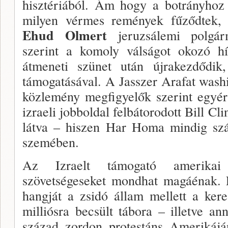
hisztériából. Ám hogy a botrányhoz
milyen vérmes remények fűződtek, a
Ehud Olmert
jeruzsálemi polgár
szerint a komoly válságot okozó h
átmeneti szünet után újrakez­dődik
támo­gatásával. A Jasszer Arafat washi
közlemény megfi­gyelők szerint egyér
izraeli jobboldal felbátorodott Bill C
lát­va – hiszen Har Homa mindig szá
szemében.
Az Izraelt támogató amerikai
szövetségeseket mond­hat magáénak. 
hangját a zsidó állam mellett a ke­r
milliósra becsült tábora – illetve a
század zordon protestáns Amerikájá