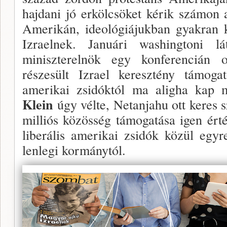
hajdani jó erkölcsöket kérik számon a
Amerikán, ideológiájukban gyakran k
Izraelnek. Januári wa­shingtoni l
miniszterelnök egy konferencián 
részesült Izrael keresztény támogató
amerikai zsidóktól ma aligha kap 
Klein
úgy vélte, Netanjahu ott keres s
milliós közös­ség támogatása igen érté
liberális amerikai zsidók közül egyr
lenlegi kormánytól.