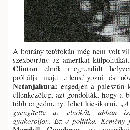
A botrány tetőfokán még nem volt vil
szexbot­rány az amerikai külpolitikát
Clinton
elnök meg­rendült helyzeté
próbálja majd ellensúlyozni és n
Netanjahura:
engedjen a palesztin 
ellenkezőleg, azt gondolták, hogy a 
több engedményt lehet kicsi­karni.
„A
gyengítette az elnököt, abban i
gyakoroljon. Ez a po­litika. Kemény j
Mandell Ganchrow,
az amerika