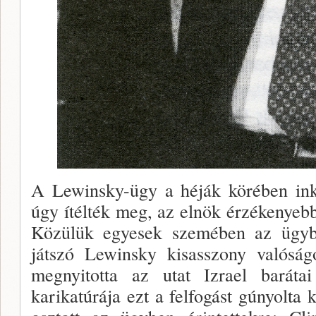
A Lewinsky-ügy a héják körében in­k
úgy ítélték meg, az elnök érzékenyeb
Közülük egyesek szemében az ügyb
játszó Lewinsky kisasszony valóság
meg­nyitotta az utat Izrael baráta
karikatúrája ezt a felfo­gást gúnyolta 