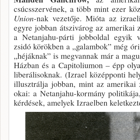
csúcsszervé­nek, a több mint ezer köz
Union-
nak vezetője. Mióta az izraeli
egyre jobban átszivárog az ame­rikai
a Netanjahu-párti jobboldal egyik v
zsidó körökben a „galambok” még óri
„héjáknak” is megvannak már a maguk
Házban és a Capitoliumon – épp olya
liberá­lisoknak. (Izrael középponti he
illusztrálja job­ban, mint az amerikai
okai: a Netanjahu-kormány politikája
kérdések, amelyek Izraelben ke­letkezt