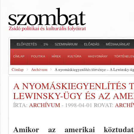
ELŐFIZETÉS
1%
SZEMINÁRIUM
ELŐADÁS
MÉDIAAJÁNLAT
CÍMLAP
POLITIKA
HÍREK
KULTÚRA
HAGYOMÁNY
TÖRTÉNELE
Címlap
Archívum
A nyomáskiegyenlítés törvénye – A Lewinsky-ügy
A NYOMÁSKIEGYENLÍTÉS T
LEWINSKY-ÜGY ÉS AZ AME
ÍRTA:
ARCHÍVUM
-
1998-04-01
ROVAT:
ARCH
Amikor az amerikai köztudatb