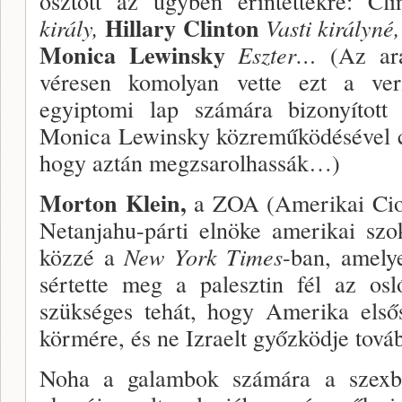
osztott az ügyben érintettekre: Cl
Hillary Clinton
király,
Vasti királyné,
Monica Lewinsky
Eszter…
(Az arab
véresen komolyan vette ezt a ver
egyiptomi lap számára bizonyított
Monica Lewinsky közreműkö­désével c
hogy aztán megzsarolhassák…)
Morton Klein,
a ZOA (Amerikai Cio­n
Netanjahu-párti elnöke amerikai szok
közzé a
New York
Times
-ban, amelye
sértette meg a palesztin fél az os­
szükséges tehát, hogy Amerika első
körmére, és ne Izraelt győzködje tov
Noha a galambok számára a szexbo