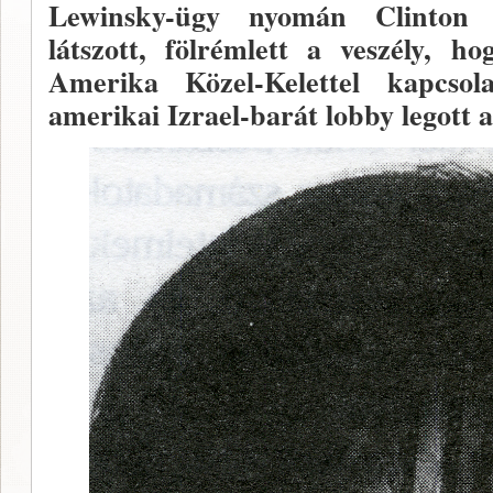
Lewinsky-ügy nyo­mán Clinton
látszott, fölrémlett a veszély, h
Amerika Kö­zel-Kelettel kapcsol
amerikai Izrael-barát lobby le­gott