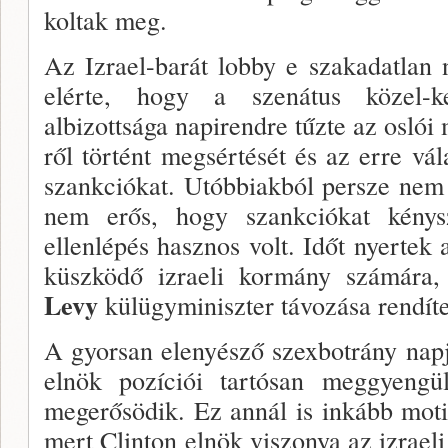
koltak meg.
Az Izrael-barát lobby e szakadatlan 
elérte, hogy a szenátus közel-ke
albizottsága napirendre tűz­te az oslói
ről történt megsértését és az erre vá
szankció­kat. Utóbbiakból persze nem 
nem erős, hogy szankciókat kénysz
ellenlépés hasznos volt. Időt nyer­tek
küsz­ködő izraeli kormány számára
Levy
külügyminiszter távozása rendít
A gyorsan elenyésző szexbotrány nap­
elnök pozí­ciói tartósan meggyengü
megerősödik. Ez annál is inkább motiv
mert Clinton elnök viszonya az izraeli