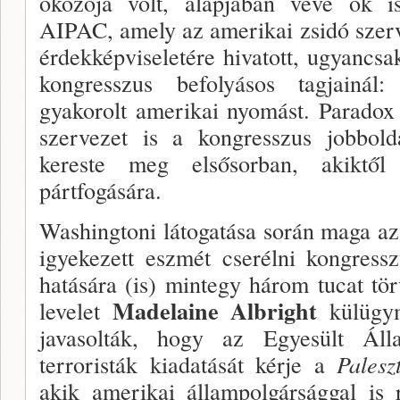
okozója volt, alapjában véve ők is
AIPAC, amely az amerikai zsidó szer
érdekképviseletére hivatott, ugyancsa
kongresszus befolyásos tagjainál
gyakorolt amerikai nyomást. Paradox
szervezet is a kongresszus jobbolda
kereste meg elsősorban, akik­től
pártfogására.
Washingtoni látogatása során maga az
igyeke­zett eszmét cserélni kongress
hatására (is) mint­egy három tucat t
Madelaine Albright
levelet
külügy
javasolták, hogy az Egyesült Áll
terroristák ki­adatását kérje a
Pales
akik amerikai állampol­gársággal is 