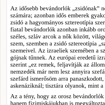
Az idősebb bevándorlók „zsidónak” néz
számára; azonban idős emberek gyako
zsidó a hagyományos sztereotípia szer
fiatal bevándorlók azonban inkább oros
széles, szláv arcok a nők között, vilá
szem, szemben a zsidó sztereotípia „sz
szemei­vel. Az izraeliek szemében a s
gójnak tűnnek. Az európai eredetű izr
szerint „ez remek, feljavítják az állom
nemzedék már nem lesz annyira szefá
szefárd ismerősöm arra panaszkodott,
askenáziknál; tisztára olyanok, mint a
Az a tény, hogy az orosz bevándorlók
hanem fizimiskájukban is megváltoztat