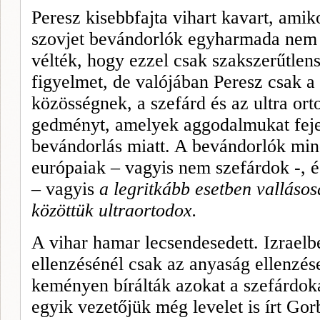
Peresz kisebbfajta vihart kavart, amiko
szovjet bevándorlók egyharmada nem 
vélték, hogy ezzel csak szakszerűtlensé
figyelmet, de valójában Peresz csak a 
közösségnek, a szefárd és az ultra ort
gedményt, amelyek aggodalmukat fejez
bevándorlás miatt. A bevándorlók mi
európaiak – vagyis nem szefárdok -, 
– vagyis
a legritkább esetben vallásosa
közöttük ultraortodox.
A vihar hamar lecsendesedett. Izraelb
ellenzésénél csak az anyaság el­lenzé
keményen bírálták azokat a szefárdokat
egyik vezetőjük még levelet is írt Go