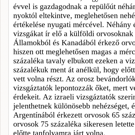
évvel is gazdagodnak a repülőút néhán
nyoktól eltekintve, meglehetősen nehé
értékelése nyugati mércé­vel. Néhány é
vizsgá­kat ír elő a külföldi orvosokna
Államokból és Kanadából érkező orvoso
hiszen ott meglehetősen magas a mérc
százaléka tavaly elbukott ezeken a vi
százalékuk ment át anélkül, hogy előt
vett volna részt. Az orosz bevándorló
vizsgáztatók le­pontozzák őket, mert 
érdekeit. Az izraeli vizsgáztatók sze­r
jelenthetnek különösebb nehézséget, é
Argentínából érkezett orvo­sok 65 száz
orvosok 75 százaléka si­keresen letett
előtte tanfo­lyamra járt volna.