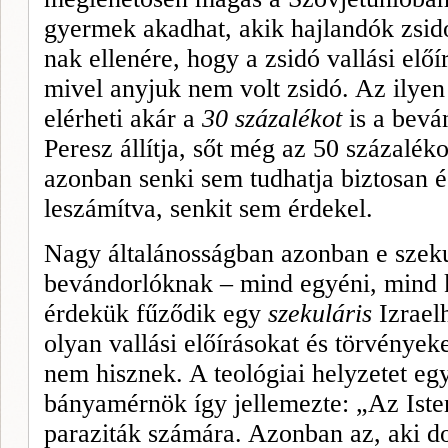
gyermek akadhat, akik hajlandók zsid
nak ellenére, hogy a zsidó vallási el
mivel anyjuk nem volt zsidó. Az ilyen
elérheti akár a
30 százalékot
is a be­vá
Peresz állítja, sőt még az 50 százaléko
azonban senki sem tudhatja biztosan é
leszámítva, senkit sem érdekel.
Nagy általánosságban azonban e szeku
bevándorlóknak – mind egyéni, mind k
érdekük fűződik egy
szekuláris
Izrael
olyan vallási előírásokat és törvénye­
nem hisznek. A teológiai helyzetet eg
bányamérnök így jellemezte: „Az Isten
paraziták számára. Azonban az, aki do