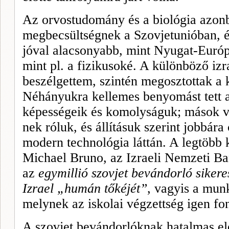
Az orvostudomány és a biológia azon
megbecsültségnek a Szovjetunióban, és
jóval alacsonyabb, mint Nyugat-Euró
mint pl. a fizikusoké. A kü­lönböző iz
beszélgettem, szin­tén megosztottak a k
Néhányukra kelle­mes benyomást tett 
képessé­geik és komolyságuk; mások v
nek róluk, és állításuk szerint jobbára
modern technológia láttán. A legtöbb
Michael
Bruno,
az Izraeli Nemzeti B
az
egymillió szovjet bevándorló si­ke
Izrael „humán tőkéjét”
, vagyis a mun
melynek az iskolai végzettség igen fo
A szovjet bevándorlóknak hatalmas el