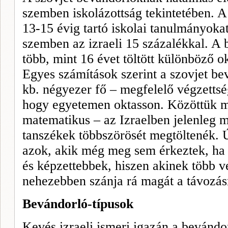
szemben iskolázottság tekintetében. A
13-15 évig tartó iskolai tanulmá­nyok
szemben az izraeli 15 száza­lékkal. A
több, mint 16 évet töltött különböző 
Egyes számí­tások szerint a szovjet b
kb. négyezer fő – megfelelő végzettsé
hogy egyetemen oktasson. Közöttük m
matematikus – az Izraelben jelenleg 
tanszékek többszörösét megtöltenék. 
azok, akik még meg sem érkeztek, ha 
és képzettebbek, hiszen akinek több v
nehezebben szánja rá magát a távozás
Bevándorló-típusok
Kevés izraeli ismeri igazán a bevándor