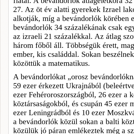
fiatal. A bevándorlók átlagéletkora 32
27. Az öt év alatti gyerekek Izrael la
alkotják, míg a beván­dorlók körében 
bevándorlók 34 százalékának csak e
az izraeli 21 százalékkal. Az átlag sz
három főből áll. Többségük érett, mag
ember, kis családdal. Sokan beszélnek
közöttük a matematikus.
A bevándorlókat „orosz bevándorlókna
59 ezer érkezett Ukrajnából (beleértve
ezer Fehéroroszországból, 26 ezer a k
köztársaságokból, és csupán 45 ezer 
ezer Leningrádból és 10 ezer Moszkv
a bevándorlók közül sokan a balti köz
közülük jó páran emlékeztek még a szo