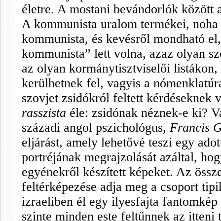
életre. A mostani bevándorlók között al
A kommunista uralom termékei, noha 
kommunista, és kevésről mondható el,
kommunista” lett volna, azaz olyan sz
az olyan kormánytisztvi­selői listákon
kerülhetnek fel, vagyis a nómenklatúra
szovjet zsidókról feltett kérdések­nek 
rasszista
éle: zsidónak néznek-e ki? V
századi angol pszicholó­gus,
Francis
G
eljárást, amely lehetővé teszi egy adot
portréjának megrajzolását azáltal, ho
egyé­nekről készített képeket. Az össz
feltérképezése adja meg a csoport tip
izraeliben él egy ilyesfajta fantomkép 
szinte minden este feltűnnek az itteni