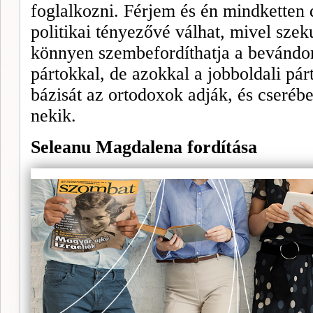
foglal­kozni. Férjem és én mindketten
politikai tényezővé válhat, mivel szeku
könnyen szembefordíthatja a bevándor
pártokkal, de azokkal a jobboldali pá
bázisát az ortodoxok adják, és cse­ré
nekik.
Seleanu Magdalena
fordítása