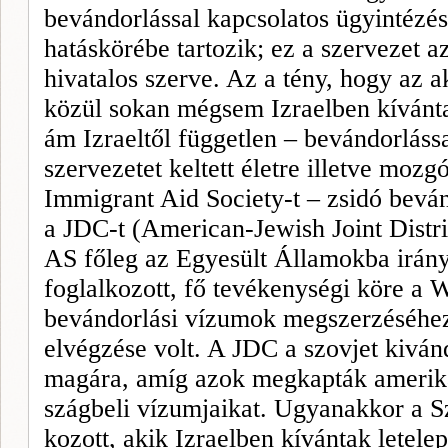
bevándorlással kapcsolatos ügyintézé
hatáskörébe tartozik; ez a szerve­zet 
hivatalos szerve. Az a tény, hogy az a
közül sokan mégsem Izraelben kívánta
ám Izraeltől független – bevándorláss
szervezetet keltett életre illetve mozgó
Immigrant Aid Society-t –
zsidó beván
a JDC-t (Ameri
can-Jewish Joint Dist
AS
főleg az Egyesült Államokba irány
foglalkozott, fő tevé­kenységi köre a W
bevándorlási vízumok megszerzéséhez
elvégzése volt. A JDC a szovjet kivándo
magára, amíg azok megkap­ták amerika
szágbeli vízumjaikat. Ugyanak­kor a S
kozott, akik Izraelben kívántak le­tel