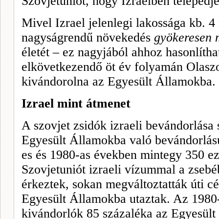
Szovjetuni­ót, hogy Izraelben telepedje
Mivel Izrael jelenlegi lakossága kb. 4 
nagyságrendű növekedés
gyökeresen 
életét – ez nagyjából ahhoz hasonlítha
elkövetkezendő öt év folyamán Olaszo
kivándorolna az Egyesült Államokba.
Izrael mint átmenet
A szovjet zsidók izraeli bevándorlása 
Egyesült Államokba való bevándorlásu
es és 1980-as években mintegy 350 eze
Szovjetuniót izraeli vízummal a zseb
érkeztek, sokan megváltoz­tatták úti cé
Egyesült Államokba utaz­tak. Az 1980-
kivándorlók 85 százaléka az Egyesült