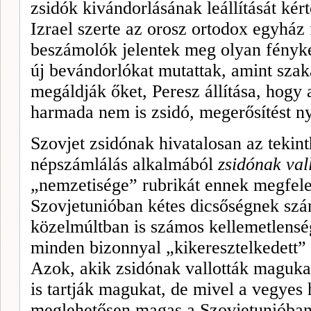
zsidók kivándorlásának leállítását kér
Izrael szerte az orosz ortodox egyház 
beszámolók jelentek meg olyan fényké
új bevándorló­kat mutattak, amint szak
megáld­ják őket, Peresz állítása, hogy
harmada nem is zsidó, megerősítést n
Szovjet zsidónak hivatalosan az tekinth
népszámlálás alkalmából
zsidónak val
„nemzetisége” rubrikát ennek megfelel
Szovjetunióban kétes dicsőségnek szám
közelmúltban is számos kellemetlenség
minden bizonnyal „kikeresztelkedett” a
Azok, akik zsidónak vallot­ták maguk
is tartják magu­kat, de mivel a vegye
meglehetősen magas a Szovjetunióban,