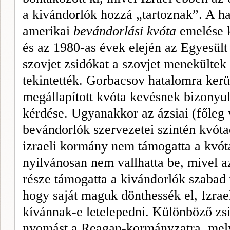
a kivándorlók hozzá „tartoznak”. A ha
amerikai
bevándorlási kvóta
emelése k
és az 1980-as évek elején az Egye­sü
szovjet zsidókat a szovjet me­nekültek
tekintették. Gorbacsov ha­talomra ker
megállapított kvóta kevésnek bizonyul
kérdé­se. Ugyanakkor az ázsiai (főleg
bevándorlók szervezetei szintén kvóta
izraeli kormány nem támogatta a kvót
nyilvánosan nem vallhatta be, mivel a
része támogatta a kivándorlók szabad v
hogy saját maguk dönthessék el, Izra
kívánnak-e letelepedni. Különböző zsi
nyomást a Reagan-kormányzatra, me