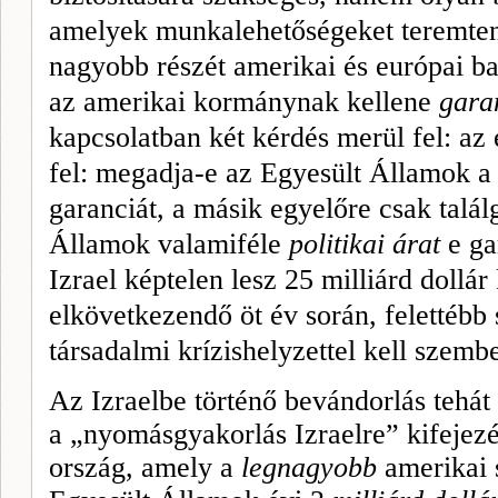
ame­lyek munkalehetőségeket teremte
nagyobb részét amerikai és európai 
az amerikai kormánynak kellene
gara
kapcsolatban két kérdés merül fel: az 
fel: megadja-e az Egyesült Államok a
garanciát, a másik egyelőre csak talál
Államok valamiféle
po­litikai árat
e ga
Izrael képtelen lesz 25 milliárd dollár
elkövetkezen­dő öt év során, felettébb
társadalmi krízishelyzettel kell szemb
Az Izraelbe történő bevándorlás tehát
a „nyomásgyakorlás Izraelre” kifejezés
ország, amely a
legnagyobb
amerikai s