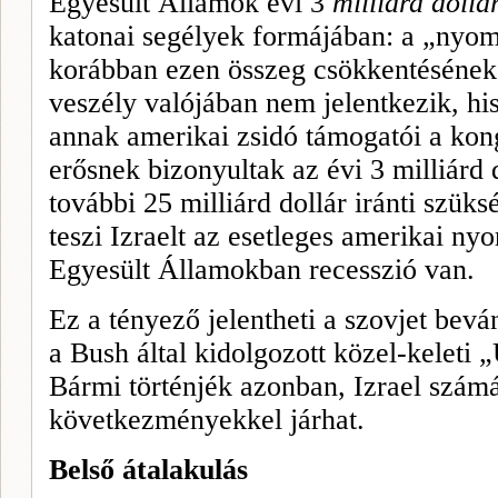
Egyesült Államok évi 3
milliárd dollá
katonai segélyek formájá­ban: a „nyom
korábban ezen összeg csökkentésének v
veszély valójá­ban nem jelentkezik, his
annak amerikai zsidó támogatói a kon
erősnek bizonyultak az évi 3 milliárd 
további 25 milliárd dollár iránti szüks
teszi Izraelt az esetleges amerikai ny
Egyesült Államokban recesszió van.
Ez a tényező jelentheti a szovjet beván
a Bush által kidolgozott közel-keleti 
Bármi történjék azonban, Izrael szám
következményekkel járhat.
Belső átalakulás