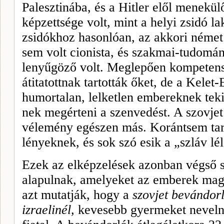
Palesztinába, és a Hitler elől menekü
képzettsége volt, mint a helyi zsidó la
zsidókhoz hasonlóan, az akkori német
sem volt cionista, és szakmai-tu­domá
lenyűgöző volt. Meglepően kompetensn
átitatottnak tartották őket, de a Kelet
humortalan, lelketlen embereknek tekin
nek megérteni a szenvedést. A szovjet 
vélemény egészen más. Korántsem tart
lényeknek, és sok szó esik a „szláv lél
Ezek az elképzelések azonban végső s
alapulnak, amelyeket az emberek mag
azt mutatják, hogy a
szovjet bevándorl
izraelinél,
kevesebb gyermeket nevelne