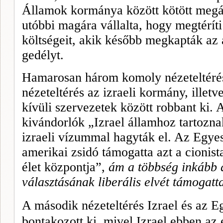
Államok kormánya között kötött megá
utóbbi magára vállalta, hogy megtérí
költségeit, akik később megkap­ták az
gedélyt.
Hamarosan három komoly né­zeteltérés 
nézeteltérés az izraeli kormány, il­let
kí­vüli szervezetek között robbant ki.
ki­vándorlók „Izrael államhoz tartoz­n
izraeli vízummal hagyták el. Az Egye
amerikai zsi­dó támogatta azt a cionist
élet központja”,
ám a többség inkább 
választásának liberális elvét támogatt
A
második nézeteltérés Izrael és az E
bontakozott ki, mivel Izrael ebben az e