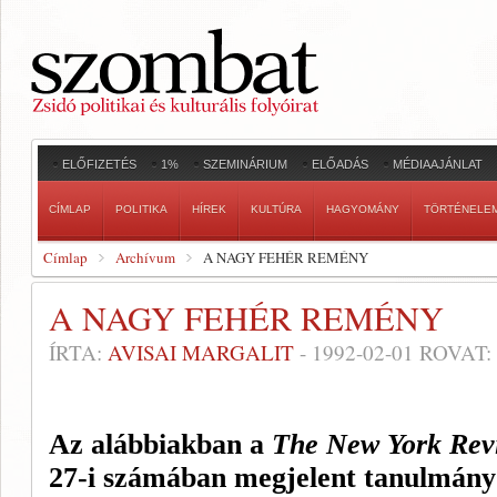
ELŐFIZETÉS
1%
SZEMINÁRIUM
ELŐADÁS
MÉDIAAJÁNLAT
CÍMLAP
POLITIKA
HÍREK
KULTÚRA
HAGYOMÁNY
TÖRTÉNELE
Címlap
Archívum
A NAGY FEHÉR REMÉNY
A NAGY FEHÉR REMÉNY
ÍRTA:
AVISAI MARGALIT
-
1992-02-01
ROVAT:
Az alábbiakban a
The New York Revi
27-i számában megjelent tanulmány r