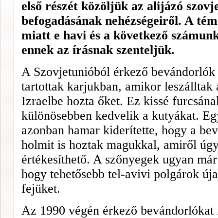
első részét közöljük az alijázó szovje
befogadásának nehézségeiről. A tém
miatt e havi és a következő számunk
ennek az írásnak szenteljük.
A Szovjetunióból érkező bevándorlók 
tartottak karjukban, amikor leszálltak 
Izraelbe hozta őket. Ez kissé furcsána
különösebben kedvelik a ku­tyákat. Eg
azonban hamar kide­rítette, hogy a be
holmit is hoztak magukkal, amiről úgy
értékesíthető. A szőnyegek ugyan már 
hogy tehetősebb tel-avivi polgárok úja
fejüket.
Az 1990 végén érkező beván­dorlókat 