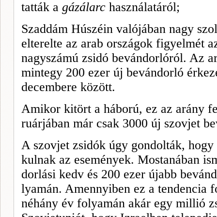
tatták a
gázálarc
használatáról;
Szaddám Húszéin valójában nagy szolgá
elte­relte az arab országok figyelmét a
nagyszámú zsi­dó bevándorlóról. Az ara
mintegy 200 ezer új bevándorló érkeze
decembere között.
Amikor kitört a háború, ez az arány fe
ruárjában már csak 3000 új szovjet bev
A szovjet zsidók úgy gondol­ták, hogy
kulnak az események. Mostaná­ban is
dorlási kedv és 200 ezer újabb be­ván
lyamán. Amennyiben ez a tenden­cia fo
né­hány év folyamán akár egy millió zs