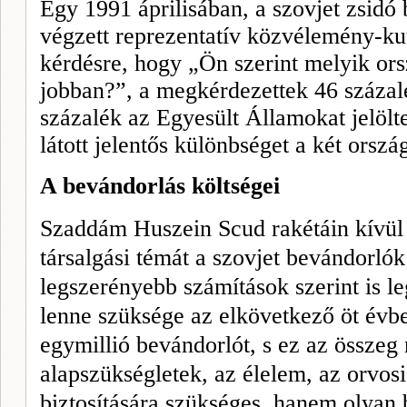
Egy 1991 áprilisában, a szovjet zsidó
végzett reprezentatív közvélemény-kuta
kérdésre, hogy „Ön szerint melyik or
jobban?”, a megkérdezettek 46 százalé
százalék az Egyesült Államokat jelöl
látott jelentős különbséget a két orszá
A bevándorlás költségei
Szaddám Huszein Scud rakétáin kívül
társalgási témát a szovjet bevándorlók
legszerényebb számítások szerint is le
lenne szüksége az elkövet­kező öt év
egymillió beván­dorlót, s ez az össze
alapszükségletek, az élelem, az orvosi 
biztosítására szükséges, hanem olyan 