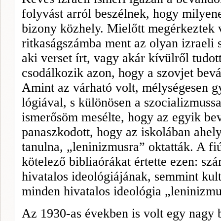
folyvást arról beszélnek, hogy milyen
bizony közhely. Mielőtt megérkeztek 
ritkaságszámba ment az olyan izraeli
aki verset írt, vagy akár kí­vülről tud
csodálkozik azon, hogy a szovjet bev
Amint az várható volt, mélységesen 
lógiával, s különösen a szocializmussa
ismerősöm mesélte, hogy az egyik bevá
panaszkodott, hogy az iskolában ahel
tanulna, „leninizmusra” oktatták. A fiú
kötelező bibliaórákat értette ezen: sz
hivatalos ideológiájának, semmint kul
minden hivata­los ideológia „leninizmu
Az 1930-as években is volt egy nagy b