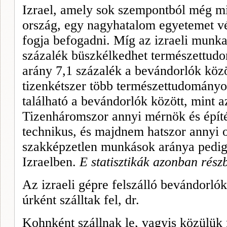
Izrael, amely sok szempontból még mi
ország, egy nagyhatalom egyetemet vég
fogja befogadni. Míg az izraeli mun­k
százalék büszkélkedhet ter­mészettud
arány 7,1 százalék a bevándorlók köz
tizenkétszer több természettudomány
található a bevándorlók között, mint a
Ti­zenháromszor annyi mérnök és épít
technikus, és majdnem hatszor annyi o
szakképzetlen munkások aránya pedig 
Izraelben.
E statisztikák azonban rész
Az izraeli gépre felszálló bevándorló
úrként szálltak fel, dr.
Kohnként szállnak le, vagyis közülük