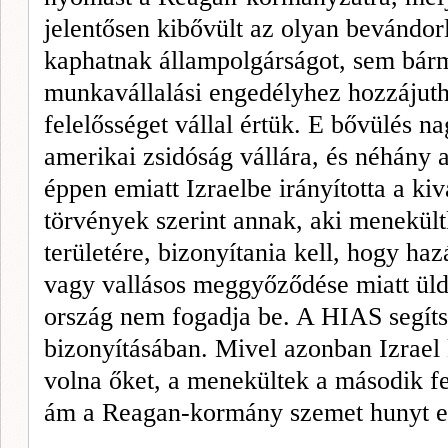
jelentő­sen kibővült az olyan bevándo
kaphatnak állampolgárságot, sem bármi
munkavállalási engedélyhez hozzájut
felelősséget vállal értük. E bővülés n
amerikai zsidóság vállára, és néhány 
éppen emiatt Izrael­be irányította a k
törvények szerint annak, aki menekült
terüle­tére, bizonyítania kell, hogy haz
vagy vallásos meggyőződése miatt üldö
ország nem fogadja be. A HIAS segítsé
bizonyításában. Mivel azonban Izrael 
volna őket, a menekültek a második fe
ám a Reagan-kormány szemet hunyt ez 