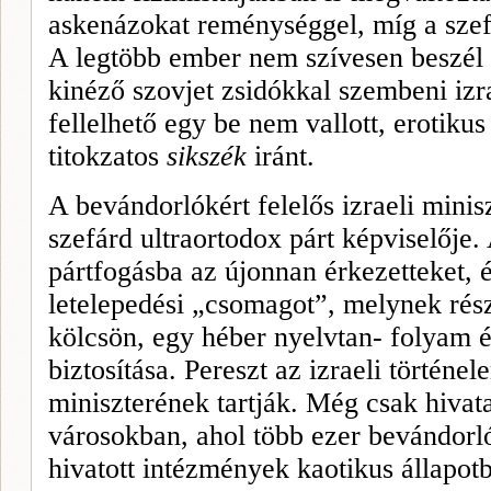
askenázokat reménységgel, míg a szefá
A legtöbb ember nem szíve­sen beszél
kinéző szovjet zsidók­kal szembeni izr
fellelhető egy be nem vallott, erotiku
titokzatos
sikszék
iránt.
A bevándorlókért felelős izraeli minis
szefárd ultraortodox párt képviselője. 
pártfogásba az újonnan érkezetteket, 
letelepedési „csomagot”, melynek rész
kölcsön, egy héber nyelvtan- folyam és
biztosítása. Pereszt az iz­raeli történ
miniszterének tartják. Még csak hivat
vá­rosokban, ahol több ezer bevándorló 
hivatott intézmények kaotikus állapot