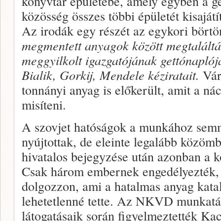
könyvtár épületébe, amely egyben a get
közösség összes többi épületét kisajátí
Az irodák egy ré­szét az egykori bört
megmentett anyagok kö­zött megtaláltá
meggyilkolt igazgatójának gettónap­lój
Bialik, Gorkij, Mendele kéziratait.
Vár
tonnányi anyag is előke­rült, amit a ná
misíteni.
A szovjet hatóságok a munkához semm
nyújtottak, de eleinte legalább közöm
hivatalos bejegyzése után azonban a 
Csak három embernek enge­délyezték
dolgoz­zon, ami a hatalmas anyag katal
lehetetlenné tette. Az NKVD munkatá
látogatásaik során figyelmeztették Ka