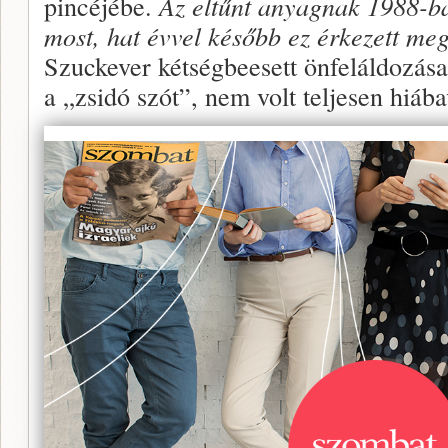
pincéjébe.
Az eltűnt anyagnak 1988-b
most, hat évvel később ez érkezett meg
Szuckever kétségbe­esett önfeláldozás
a „zsidó szót”, nem volt telje­sen hiába