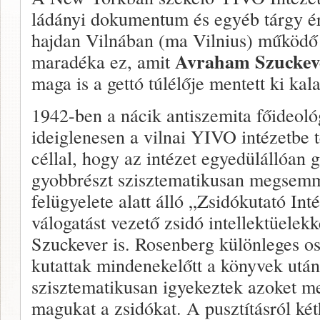
ládányi doku­mentum és egyéb tárgy ér
hajdan Vilnában (ma Vilnius) működő 
Avraham Szucke
mara­déka ez, amit
maga is a gettó túlélője mentett ki kal
1942-ben a nácik antiszemita főideo­l
ideiglenesen a vilnai YIVO intézetbe te
céllal, hogy az intézet egye­dülállóan
gyobbrészt szisztematikusan megsem­mi
felügyelete alatt álló „Zsidókutató Inté
válogatást vezető zsidó intellektüelekk
Szuckever is. Rosenberg különleges os
kutattak mindenekelőtt a könyvek után,
szisztematikusan igyekeztek azoket m
magukat a zsi­dókat. A pusztításról két