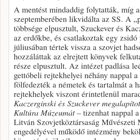
A mentést mindaddig folytatták, míg a 
szeptemberében likvidálta az SS. A „p
többsége elpusztult, Szuckever és Kac
az erdőkbe, és csatlakoztak egy zsidó 
júliusában tértek vissza a szovjet had
hozzáláttak az elrejtett könyvek felku
része elpusztult. Az intézet padlása l
gettóbeli rejtekhe­lyei néhány nappal a
fölfedezték a németek és tartal­mát a 
rej­tekhelyek viszont érintetlenül mar
Kaczerginski és Szuckever megalapítot
Kultúra Múzeumát
– tizenhat nappal a
Litván Szovjetköztársaság Művészeti 
engedélyével működő intéz­mény bekölt