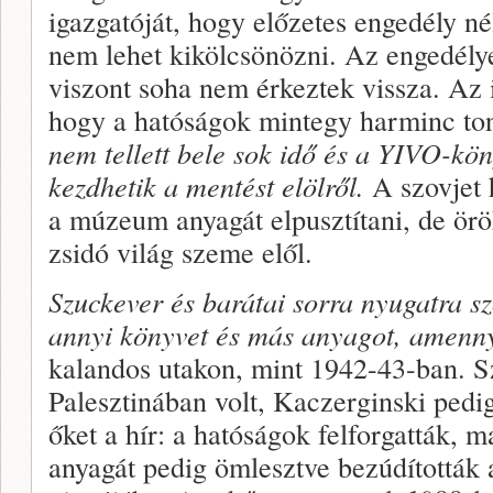
igazgatóját, hogy előzetes engedély n
nem lehet kikölcsönözni. Az engedély
viszont soha nem érkeztek vissza. Az 
hogy a ható­ságok mintegy harminc ton
nem tellett bele sok idő és a YIVO-kön
kezdhetik a mentést elölről.
A szovjet 
a múzeum anyagát elpusztítani, de örök
zsidó világ szeme elől.
Szuckever és barátai sorra nyugatra s
annyi köny­vet és más anyagot, amenny
kalandos utakon, mint 1942-43-ban. 
Palesztinában volt, Kaczerginski pedig
őket a hír: a ha­tóságok felforgatták,
anyagát pedig ömlesztve bezúdították