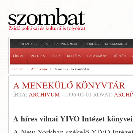
ELŐFIZETÉS
1%
SZEMINÁRIUM
ELŐADÁS
MÉDIAAJÁNLAT
CÍMLAP
POLITIKA
HÍREK
KULTÚRA
HAGYOMÁNY
TÖRTÉNELE
Címlap
Archívum
A menekülő könyvtár
A MENEKÜLŐ KÖNYVTÁR
ÍRTA:
ARCHÍVUM
-
1996-05-01
ROVAT:
ARCH
A híres vilnai YIVO Intézet könyve
A New Yorkban székelő YIVO Intézet­