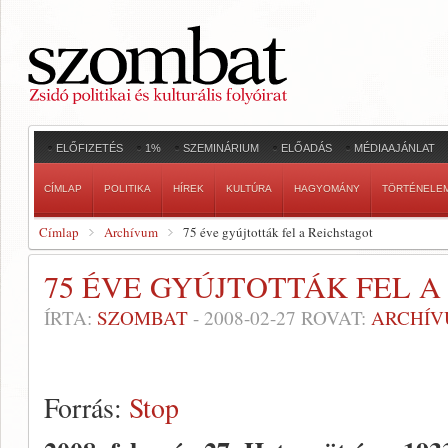
ELŐFIZETÉS
1%
SZEMINÁRIUM
ELŐADÁS
MÉDIAAJÁNLAT
CÍMLAP
POLITIKA
HÍREK
KULTÚRA
HAGYOMÁNY
TÖRTÉNELE
Címlap
Archívum
75 éve gyújtották fel a Reichstagot
75 ÉVE GYÚJTOTTÁK FEL A
ÍRTA:
SZOMBAT
-
2008-02-27
ROVAT:
ARCHÍ
Forrás:
Stop