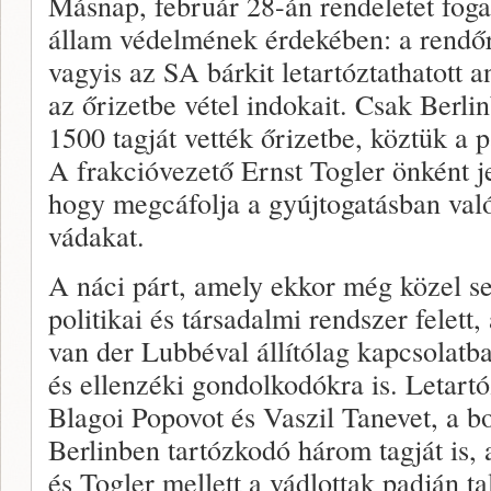
Másnap, február 28-án rendeletet foga
állam védelmének érdekében: a rendőr
vagyis az SA bárkit letartóztathatott 
az őrizetbe vétel indokait. Csak Berl
1500 tagját vették őrizetbe, köztük a p
A frakcióvezető Ernst Togler önként j
hogy megcáfolja a gyújtogatásban való 
vádakat.
A náci párt, amely ekkor még közel sem
politikai és társadalmi rendszer felett,
van der Lubbéval állítólag kapcsolatb
és ellenzéki gondolkodókra is. Letartó
Blagoi Popovot és Vaszil Tanevet, a b
Berlinben tartózkodó három tagját is,
és Togler mellett a vádlottak padján t