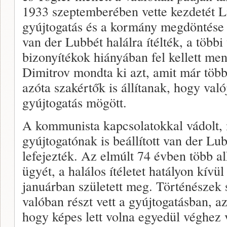
1933 szeptemberében vette kezdetét L
gyújtogatás és a kormány megdöntése 
van der Lubbét halálra ítélték, a többi
bizonyítékok hiányában fel kellett men
Dimitrov mondta ki azt, amit már többe
azóta szakértők is állítanak, hogy való
gyújtogatás mögött.
A kommunista kapcsolatokkal vádolt,
gyújtogatónak is beállított van der Lu
lefejezték. Az elmúlt 74 évben több a
ügyét, a halálos ítéletet hatályon kívü
januárban született meg. Történészek 
valóban részt vett a gyújtogatásban, a
hogy képes lett volna egyedül véghez 