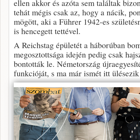
ellen akkor és azóta sem találtak bizo
tehát mégis csak az, hogy a nácik, po
mögött, aki a Führer 1942-es születésn
is hencegett tettével.
A Reichstag épületét a háborúban bomb
megosztottsága idején pedig csak haj
bontották le. Németország újraegyesíté
funkcióját, s ma már ismét itt ülésezi