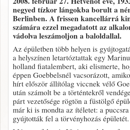
2008. február 27.
Hetvenöt éve, 193
negyed tízkor lángokba borult a né
Berlinben. A frissen kancellárrá ki
számára ezzel megadatott az alkal
vádolva leszámoljon a baloldallal.
Az épületben több helyen is gyújtogatás
a helyszínen letartóztattak egy Marin
holland fiatalembert, aki elismerte, hog
éppen Goebbelsnél vacsorázott, amikor
hírt először állítólag viccnek vélő Go
után számolt be a történtekről vendég
párt vezetősége rögtön a füstölgő épül
már ki is mondta az ítéletet: a puccs
gyújtották fel a törvényhozás épületét.