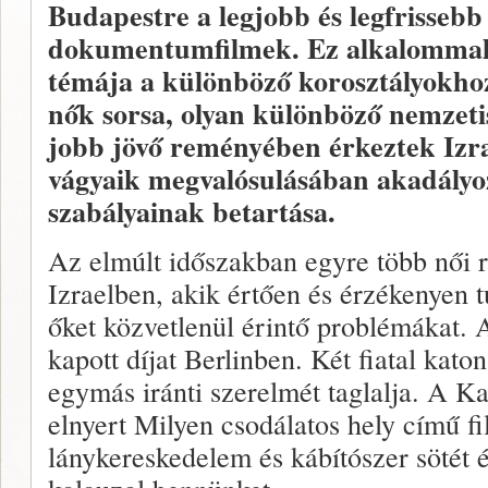
Budapestre a legjobb és legfrissebb i
dokumentumfilmek. Ez alkalommal
témája a különböző korosztályokhoz
nők sorsa, olyan különböző nemzeti
jobb jövő reményében érkeztek Izra
vágyaik megvalósulásában akadályo
szabályainak betartása.
Az elmúlt időszakban egyre több női 
Izraelben, akik értően és érzékenyen
őket közvetlenül érintő problémákat. 
kapott díjat Berlinben. Két fiatal katon
egymás iránti szerelmét taglalja. A Ka
elnyert Milyen csodálatos hely című fil
lánykereskedelem és kábítószer sötét é