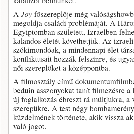
kalauzol bennünket.
A
Joy
főszereplője még valóságshowban
megoldja családi problémáját. A Hár
Egyiptomban született, Izraelben feln
kalandos életét követhetjük. Az izrae
szókimondóak, a mindennapi élet társad
konfliktusait hozzák felszínre, és ugy
női szereplőket a középpontba.
A filmosztály című dokumentumfilmben
beduin asszonyokat tanít filmezésre a
új foglalkozás ébreszt rá múltjukra, a 
szerepükre. A test négy bombamerény
küzdelmének története, akik vissza ak
való jogot.