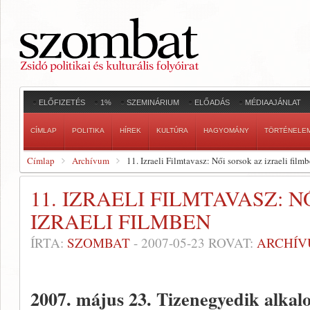
ELŐFIZETÉS
1%
SZEMINÁRIUM
ELŐADÁS
MÉDIAAJÁNLAT
CÍMLAP
POLITIKA
HÍREK
KULTÚRA
HAGYOMÁNY
TÖRTÉNELE
Címlap
Archívum
11. Izraeli Filmtavasz: Női sorsok az izraeli film
11. IZRAELI FILMTAVASZ: 
IZRAELI FILMBEN
ÍRTA:
SZOMBAT
-
2007-05-23
ROVAT:
ARCHÍ
2007. május 23.
Tizenegyedik alka