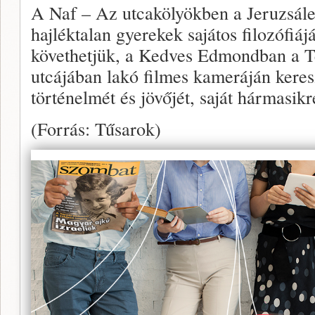
A Naf – Az utcakölyökben a Jeruzsále
hajléktalan gyerekek sajátos filozófiájá
követhetjük, a Kedves Edmondban a T
utcájában lakó filmes kameráján keres
történelmét és jövőjét, saját hármasikr
(Forrás: Tűsarok)