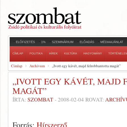
ELŐFIZETÉS
1%
SZEMINÁRIUM
ELŐADÁS
MÉDIAAJÁNLAT
CÍMLAP
POLITIKA
HÍREK
KULTÚRA
HAGYOMÁNY
TÖRTÉNELE
Címlap
Archívum
„Ivott egy kávét, majd felrobbantotta magát”
„IVOTT EGY KÁVÉT, MAJD
MAGÁT”
ÍRTA:
SZOMBAT
-
2008-02-04
ROVAT:
ARCHÍ
Forrás:
Hírszerző