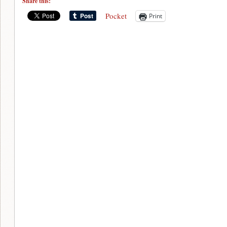
Share this:
Pocket
Print