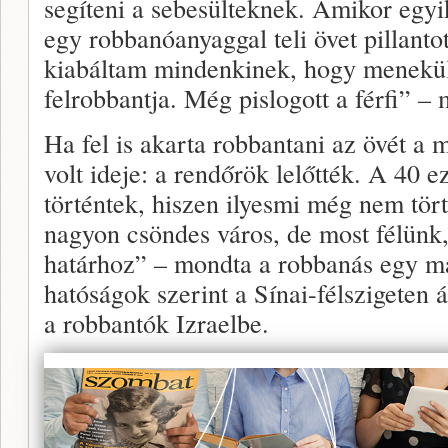
segíteni a sebesülteknek. Amikor egyi
egy robbanóanyaggal teli övet pillant
kiabáltam mindenkinek, hogy menekülj
felrobbantja. Még pislogott a férfi” –
Ha fel is akarta robbantani az övét a
volt ideje: a rendőrök lelőtték. A 40 e
történtek, hiszen ilyesmi még nem tö
nagyon csöndes város, de most félünk,
határhoz” – mondta a robbanás egy m
hatóságok szerint a Sínai-félszigeten
a robbantók Izraelbe.