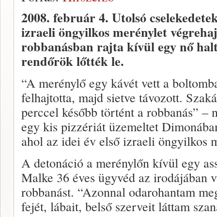
2008. február 4.
Utolsó cselekedetek
izraeli öngyilkos merénylet végreha
robbanásban rajta kívül egy nő hal
rendőrök lőtték le.
“A merénylő egy kávét vett a boltomb
felhajtotta, majd sietve távozott. Szaká
perccel később történt a robbanás” – n
egy kis pizzériát üzemeltet Dimonában
ahol az idei év első izraeli öngyilkos 
A detonáció a merénylőn kívül egy as
Malke 36 éves ügyvéd az irodájában vo
robbanást. “Azonnal odarohantam megn
fejét, lábait, belső szerveit láttam sz