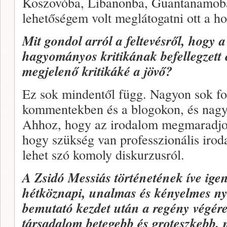
Koszovóba, Libanonba, Guantanamoba
lehetőségem volt meglátogatni ott a ho
Mit gondol arról a feltevésről, hogy 
hagyományos kritikának befellegzett é
megjelenő kritikáké a jövő?
Ez sok mindentől függ. Nagyon sok fo
kommentekben és a blogokon, és nagyo
Ahhoz, hogy az irodalom megmaradjo
hogy szükség van professzionális irod
lehet szó komoly diskurzusról.
A Zsidó Messiás történetének íve igen
hétköznapi, unalmas és kényelmes nyu
bemutató kezdet után a regény végére
társadalom betegebb és groteszkebb,