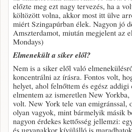
előzte meg ezt nagy tervezés, ha a v
költözött volna, akkor most itt ülve ar
miért Szingapúrban élek. Nagyon jó d
Amszterdamot, miután megjelent az e
Mondays)
Elmenekült a siker elől?
Nem is a siker elől való elmenekülésr
koncentrálni az írásra. Fontos volt, h
helyet, ahol felnőttem és egész addigi
elmentem az ismeretlen New Yorkba, a
volt. New York tele van emigránssal, 
olyan vagyok, mint bármelyik másik 
nagyon érdekes kettősség jellemzi: eg
és ugyanakkor kívülálló is maradhatok