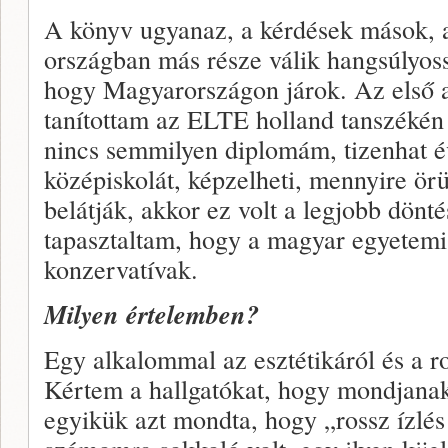
A könyv ugyanaz, a kérdések mások, a
országban más része válik hangsúlyos
hogy Magyarországon járok. Az első 
tanítottam az ELTE holland tanszékén
nincs semmilyen diplomám, tizenhat é
középiskolát, képzelheti, mennyire ör
belátják, akkor ez volt a legjobb dön
tapasztaltam, hogy a magyar egyetem
konzervatívak.
Milyen értelemben?
Egy alkalommal az esztétikáról és a ros
Kértem a hallgatókat, hogy mondjanak 
egyikük azt mondta, hogy „rossz ízlés