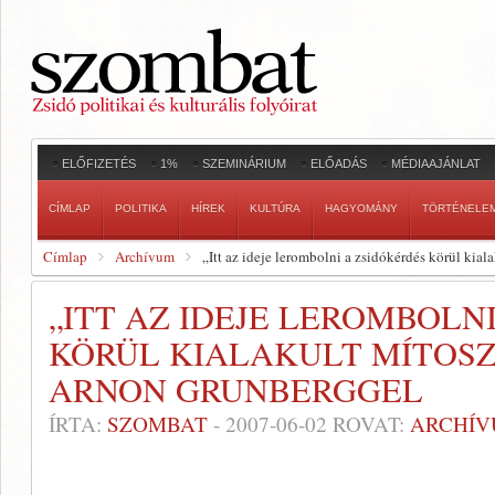
ELŐFIZETÉS
1%
SZEMINÁRIUM
ELŐADÁS
MÉDIAAJÁNLAT
CÍMLAP
POLITIKA
HÍREK
KULTÚRA
HAGYOMÁNY
TÖRTÉNELE
Címlap
Archívum
„Itt az ideje lerombolni a zsidókérdés körül kia
„ITT AZ IDEJE LEROMBOLN
KÖRÜL KIALAKULT MÍTOSZ
ARNON GRUNBERGGEL
ÍRTA:
SZOMBAT
-
2007-06-02
ROVAT:
ARCHÍ