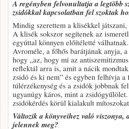
A regényben felvonultatja a legtöbb sz
zsidókkal kapcsolatban fel szoktak hoz
Mindig szerettem a klisékkel játszani, 
A klisék sokszor segítenek az ismere
egyúttal könnyen előítéletté válhatna
Avroméle, a főhős barátjának anyja, a
hogy „az, hogy mi az antiszemitizmus,
reflektál arra is, amit a nácik mondtak
zsidó és ki nem” és egyben felhívja a 
túlérzékenység és a zsidók jobbnak fel
ugyanúgy káros, mint a zsidógyűlölet. 
zsidókérdés körül kialakult mítoszokat
Változik a könyveihez való viszonya,
jelennek meg?