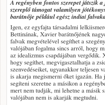
A regényben fontos szerepet játszik a
szereplő támogat valamilyen jótékonys
barátnője például egész indiai falva
Igen, ez egyfajta társadalmi lelkiismer
Bettinának, Xavier barátnőjének nagyon
falvak megvételével segíthet a szegény
valójában fogalma sincs arról, hogy mi
az idealizmus csapdájában vergődik. Xav
hogy segíthet, megvigasztalhatja a zsi
szenvedéseiket, ugyanakkor teljesen v
is akarja megismerni őket igazán. Ha 
segíteni szeretne a másikon a regényb
mert nem tudják, mi lehetne a másik s
valójában nem is akarják megtudni.