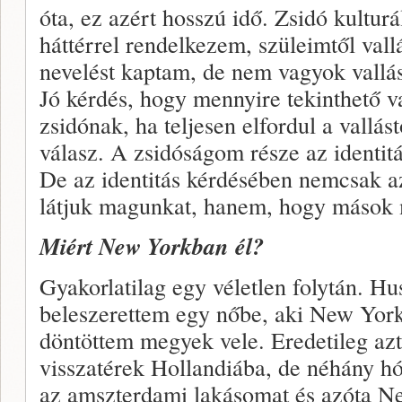
óta, ez azért hosszú idő. Zsidó kulturá
háttérrel rendelkezem, szüleimtől vall
nevelést kaptam, de nem vagyok vallá
Jó kérdés, hogy mennyire tekinthető v
zsidónak, ha teljesen elfordul a vallá
válasz. A zsidóságom része az identi
De az identitás kérdésében nemcsak a
látjuk magunkat, hanem, hogy mások 
Miért New Yorkban él?
Gyakorlatilag egy véletlen folytán. H
beleszerettem egy nőbe, aki New York
döntöttem megyek vele. Eredetileg az
visszatérek Hollandiába, de néhány 
az amszterdami lakásomat és azóta 