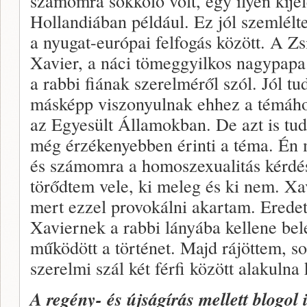
számomra sokkoló volt, egy ilyen kijel
Hollandiában például. Ez jól szemlélte
a nyugat-európai felfogás között. A Zsi
Xavier, a náci tömeggyilkos nagypapa
a rabbi fiának szerelméről szól. Jól
másképp viszonyulnak ehhez a témáho
az Egyesült Államokban. De azt is tu
még érzékenyebben érinti a téma. É
és számomra a homoszexualitás kérdé
törődtem vele, ki meleg és ki nem. Xa
mert ezzel provokálni akartam. Erede
Xaviernek a rabbi lányába kellene bel
működött a történet. Majd rájöttem, s
szerelmi szál két férfi között alakulna 
A regény- és újságírás mellett blogol