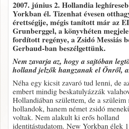
2007. június 2.
Hollandia leghíreseb
Yorkban él. Tizenhat évesen otthag
érettségije, mégis tanított már az
Grunberggel, a könyvhéten megjel
fordított regénye, a Zsidó Messiás
Gerbaud-ban beszélgettünk.
Nem zavarja az, hogy a sajtóban legtöb
holland jelzők hangzanak el Önről, 
Néha egy kicsit zavaró tud lenni, de a
embert mindig beskatulyázzák valaho
Hollandiában születtem, de a szüleim
hollandok, hanem német zsidó menekü
voltak. Nem alakult ki erős holland
identitástudatom. New Yorkban élek 