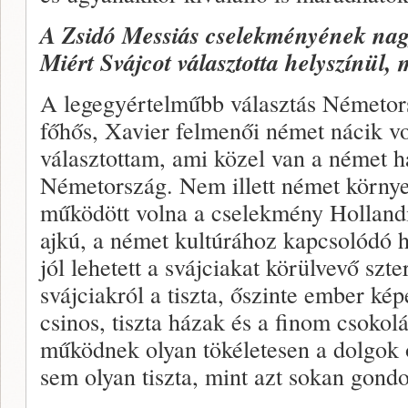
A Zsidó Messiás cselekményének nagy
Miért Svájcot választotta helyszínül,
A legegyértelműbb választás Németors
főhős, Xavier felmenői német nácik v
választottam, ami közel van a német 
Németország. Nem illett német környe
működött volna a cselekmény Holland
ajkú, a német kultúrához kapcsolódó h
jól lehetett a svájciakat körülvevő szte
svájciakról a tiszta, őszinte ember ké
csinos, tiszta házak és a finom csoko
működnek olyan tökéletesen a dolgok 
sem olyan tiszta, mint azt sokan gond