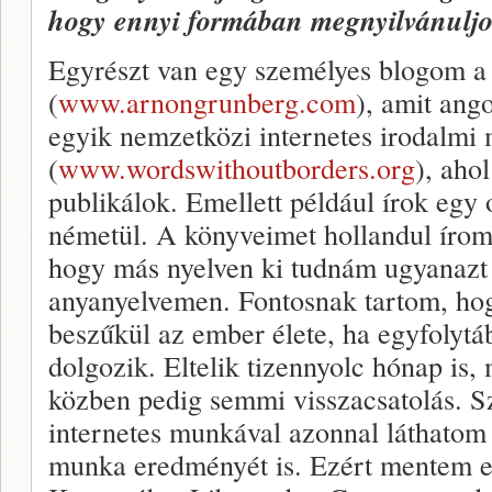
hogy ennyi formában megnyilvánulj
Egyrészt van egy személyes blogom 
(
www.arnongrunberg.com
), amit ango
egyik nemzetközi internetes irodalmi
(
www.wordswithoutborders.org
), aho
publikálok. Emellett például írok egy 
németül. A könyveimet hollandul írom
hogy más nyelven ki tudnám ugyanazt 
anyanyelvemen. Fontosnak tartom, hog
beszűkül az ember élete, ha egyfolyt
dolgozik. Eltelik tizennyolc hónap is,
közben pedig semmi visszacsatolás. Sz
internetes munkával azonnal láthatom 
munka eredményét is. Ezért mentem e