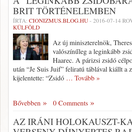
A “LEGINKÁBB ZSIDÓBAR
BRIT TÖRTÉNELEMBEN
ÍRTA:
CIONIZMUS.BLOG.HU
-
2016-07-14
ROV
KÜLFÖLD
Az új miniszterelnök, There
valószínűleg a leginkább zsi
Haarec. A párizsi zsidó célp
után “Je Suis Juif” feliratú táblával kiállt a
kijelentette: “Zsidó
… Tovább »
Bővebben
0 Comments
AZ IRÁNI HOLOKAUSZT-K
VERSENY DÍJNYERTES RAJ