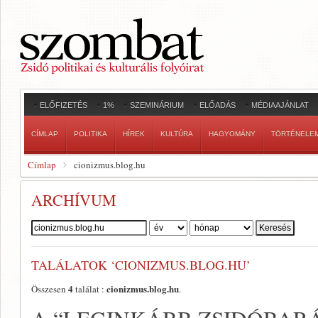
ELŐFIZETÉS
1%
SZEMINÁRIUM
ELŐADÁS
MÉDIAAJÁNLAT
CÍMLAP
POLITIKA
HÍREK
KULTÚRA
HAGYOMÁNY
TÖRTÉNELE
Címlap
cionizmus.blog.hu
ARCHÍVUM
Szerző:
TALÁLATOK ‘CIONIZMUS.BLOG.HU’
4
cionizmus.blog.hu
Összesen
találat :
.