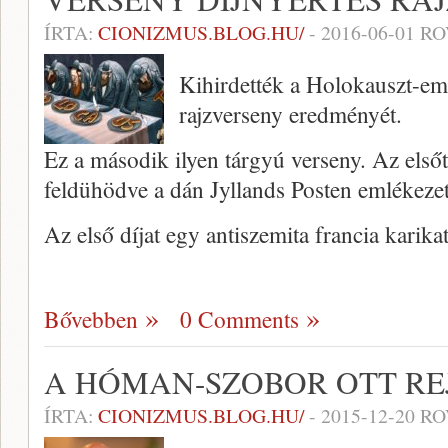
ÍRTA:
CIONIZMUS.BLOG.HU/
-
2016-06-01
RO
Kihirdették a Holokauszt-em
rajzverseny eredményét.
Ez a második ilyen tárgyú verseny. Az első
feldühödve a dán Jyllands Posten emlékeze
Az első díjat egy antiszemita francia karikat
Bővebben
0 Comments
A HÓMAN-SZOBOR OTT RE
ÍRTA:
CIONIZMUS.BLOG.HU/
-
2015-12-20
RO