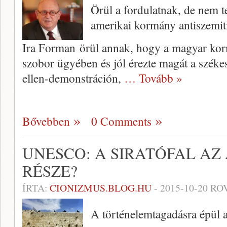
Örül a fordulatnak, de nem t
amerikai kormány antiszemit
Ira Forman örül annak, hogy a magyar kor
szobor ügyében és jól érezte magát a széke
ellen-demonstráción,
… Tovább »
Bővebben
0 Comments
UNESCO: A SIRATÓFAL AZ
RÉSZE?
ÍRTA:
CIONIZMUS.BLOG.HU
-
2015-10-20
ROV
A történelemtagadásra épül a 