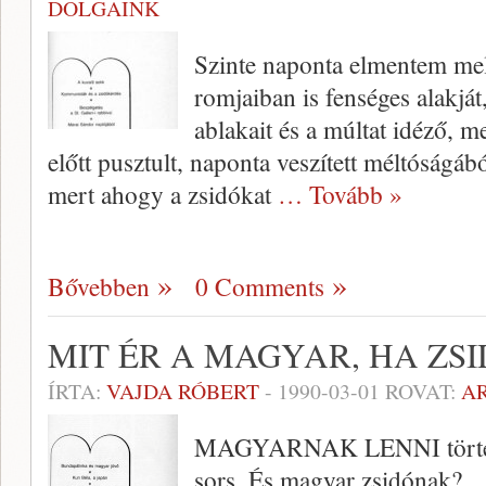
DOLGAINK
Szinte naponta elmentem mel
romjaiban is fenséges alakját,
ablakait és a múltat idéző, m
előtt pusztult, naponta veszí­tett méltóságáb
mert ahogy a zsidókat
… Tovább »
Bővebben
0 Comments
MIT ÉR A MAGYAR, HA ZSI
ÍRTA:
VAJDA RÓBERT
-
1990-03-01
ROVAT:
A
MAGYARNAK LENNI történel
sors. És magyar zsidónak?