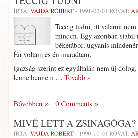
TECCIG TUDNI
ÍRTA:
VAJDA RÓBERT
-
1991-02-01
ROVAT:
A
Teccig tudni, itt valamit nem 
minden. Egy azonban stabil 
béketábor, ugyanis mindenért
Én voltam és én maradtam.
Igazság szerint ez egyáltalán nem új dolog
lenne bennem
… Tovább »
Bővebben
0 Comments
MIVÉ LETT A ZSINAGÓGA?
ÍRTA:
VAJDA RÓBERT
-
1990-10-01
ROVAT:
A