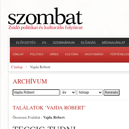
ELŐFIZETÉS
1%
SZEMINÁRIUM
ELŐADÁS
MÉDIAAJÁNLAT
CÍMLAP
POLITIKA
HÍREK
KULTÚRA
HAGYOMÁNY
TÖRTÉNELE
Címlap
Vajda Róbert
ARCHÍVUM
Szerző:
TALÁLATOK ‘VAJDA RÓBERT’
3
Vajda Róbert
Összesen
találat :
.