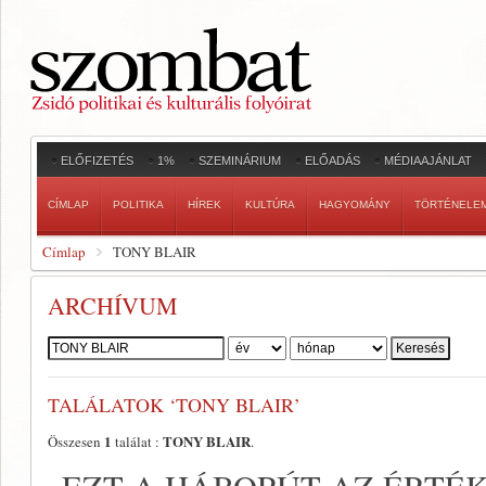
ELŐFIZETÉS
1%
SZEMINÁRIUM
ELŐADÁS
MÉDIAAJÁNLAT
CÍMLAP
POLITIKA
HÍREK
KULTÚRA
HAGYOMÁNY
TÖRTÉNELE
Címlap
TONY BLAIR
ARCHÍVUM
Szerző:
TALÁLATOK ‘TONY BLAIR’
1
TONY BLAIR
Összesen
találat :
.