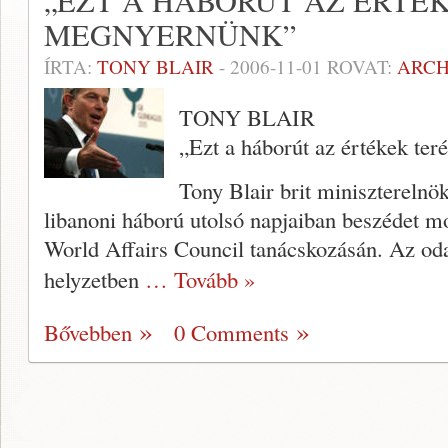
„EZT A HÁBORÚT AZ ÉRTÉ
MEGNYERNÜNK”
ÍRTA:
TONY BLAIR
-
2006-11-01
ROVAT:
ARC
TONY BLAIR
„Ezt a háborút az értékek te
Tony Blair brit miniszterelnök
libanoni háború utol­só napjaiban beszédet m
World Affairs Council tanácskozásán. Az od
helyzetben
… Tovább »
Bővebben
0 Comments