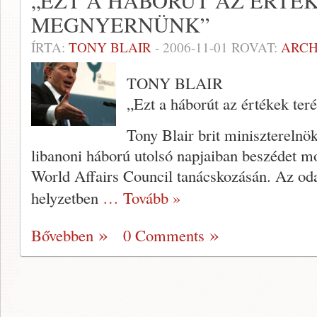
„EZT A HÁBORÚT AZ ÉRTÉ
MEGNYERNÜNK”
ÍRTA:
TONY BLAIR
-
2006-11-01
ROVAT:
ARC
TONY BLAIR
„Ezt a háborút az értékek te
Tony Blair brit miniszterelnök
libanoni háború utol­só napjaiban beszédet m
World Affairs Council tanácskozásán. Az od
helyzetben
… Tovább »
Bővebben
0 Comments