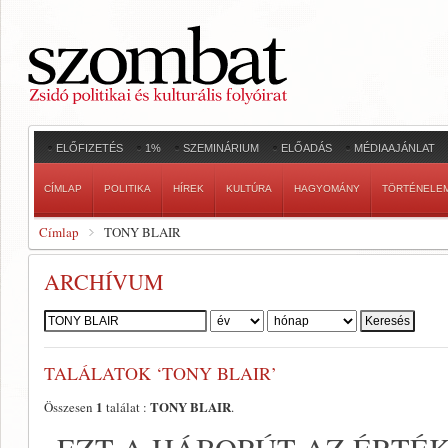
ELŐFIZETÉS
1%
SZEMINÁRIUM
ELŐADÁS
MÉDIAAJÁNLAT
CÍMLAP
POLITIKA
HÍREK
KULTÚRA
HAGYOMÁNY
TÖRTÉNELE
Címlap
TONY BLAIR
ARCHÍVUM
Szerző:
TALÁLATOK ‘TONY BLAIR’
1
TONY BLAIR
Összesen
találat :
.