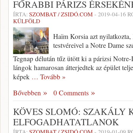
FŐRABBI PÁRIZS ÉRSEKÉN
ÍRTA:
SZOMBAT / ZSIDÓ.COM
-
2019-04-16
R
KÜLFÖLD
Haïm Korsia azt nyilatkozta,
testvéreivel a Notre Dame szé
Tegnap délután tűz ütött ki a párizsi Notr
lángok hamarosan átterjedtek az épület telj
képek
… Tovább »
Bővebben
0 Comments
KÖVES SLOMÓ: SZAKÁLY K
ELFOGADHATATLANOK
ÍRTA:
SZOMBAT / ZSIDÓ.COM
-
2019-01-09
R