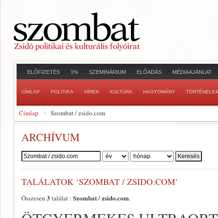
ELŐFIZETÉS
1%
SZEMINÁRIUM
ELŐADÁS
MÉDIAAJÁNLAT
CÍMLAP
POLITIKA
HÍREK
KULTÚRA
HAGYOMÁNY
TÖRTÉNELE
Címlap
Szombat / zsido.com
ARCHÍVUM
Szerző:
TALÁLATOK ‘SZOMBAT / ZSIDO.COM’
3
Szombat / zsido.com
Összesen
találat :
.