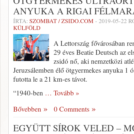
ÖTGYERMEKES ULTRAORT
ANYUKA A RIGAI FÉLMAR
ÍRTA:
SZOMBAT / ZSIDO.COM
-
2019-05-22
R
KÜLFÖLD
A Lettország fővárosában ren
29 éves Beatie Deutsch az el
zsidó nő, aki nemzetközi atlé
Jeruzsálemben élő ötgyermekes anyuka 1 ór
futotta le a 21 km-es távot.
“1940-ben
… Tovább »
Bővebben
0 Comments
EGYÜTT SÍROK VELED – 